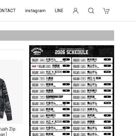
ONTACT
instagram
LINE
Rush Zip
sign］