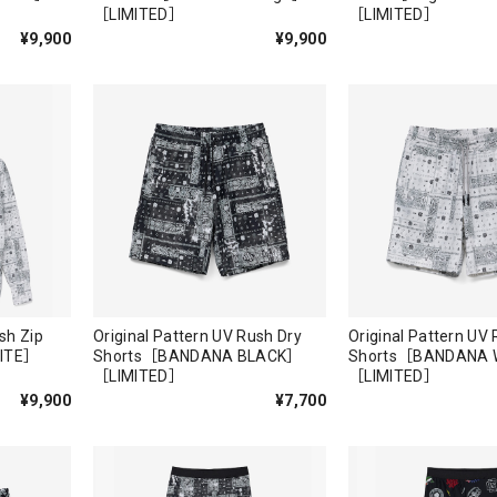
［LIMITED］
［LIMITED］
¥9,900
¥9,900
sh Zip
Original Pattern UV Rush Dry
Original Pattern UV
ITE］
Shorts［BANDANA BLACK］
Shorts［BANDANA 
［LIMITED］
［LIMITED］
¥9,900
¥7,700