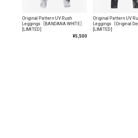
Original Pattern UV Rush
Original Pattern UV R
Leggings［BANDANA WHITE］
Leggings［Original D
[LIMITED]
[LIMITED]
¥5,500