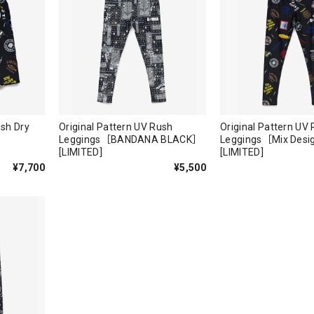
ush Dry
Original Pattern UV Rush
Original Pattern UV
Leggings［BANDANA BLACK］
Leggings［Mix Des
[LIMITED]
[LIMITED]
¥7,700
¥5,500