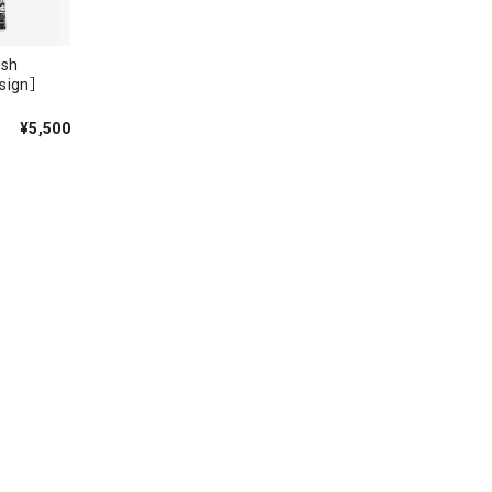
ush
esign］
¥5,500