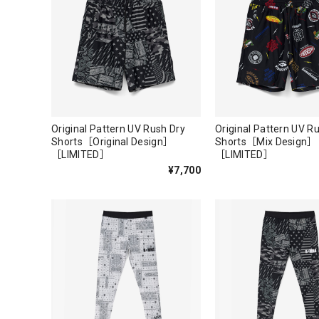
Original Pattern UV Rush Dry
Original Pattern UV R
Shorts［Original Design］
Shorts［Mix Design］
［LIMITED］
［LIMITED］
¥7,700