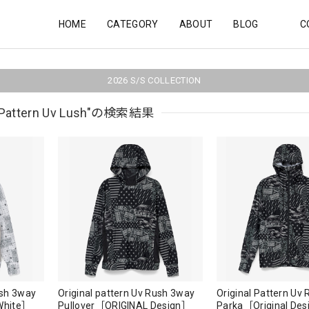
HOME
CATEGORY
ABOUT
BLOG
C
2026 S/S COLLECTION
al Pattern Uv Lush"の検索結果
ush 3way
Original pattern Uv Rush 3way
Original Pattern Uv 
White］
Pullover［ORIGINAL Design］
Parka［Original De