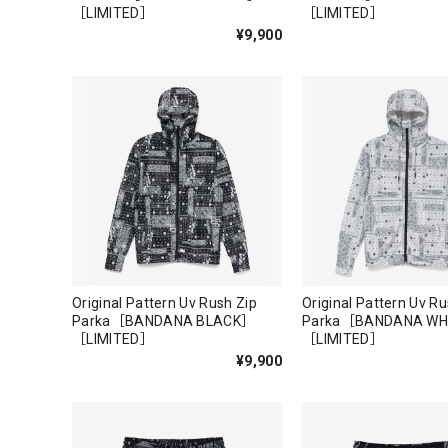
［LIMITED］
［LIMITED］
¥9,900
Original Pattern Uv Rush Zip
Original Pattern Uv Ru
Parka［BANDANA BLACK］
Parka［BANDANA WH
［LIMITED］
［LIMITED］
¥9,900