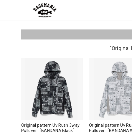
"Origin
Original pattern Uv Rush 3way
Original pattern Uv R
Pullover［BANDANA Black］
Pullover［BANDANA 