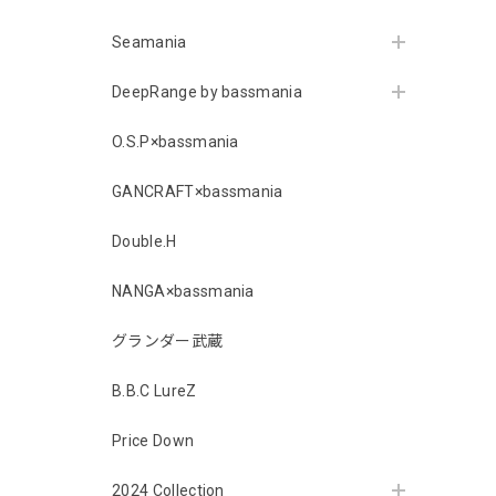
Seamania
DeepRange by bassmania
O.S.P×bassmania
GANCRAFT×bassmania
Double.H
NANGA×bassmania
グランダー武蔵
B.B.C LureZ
Price Down
2024 Collection