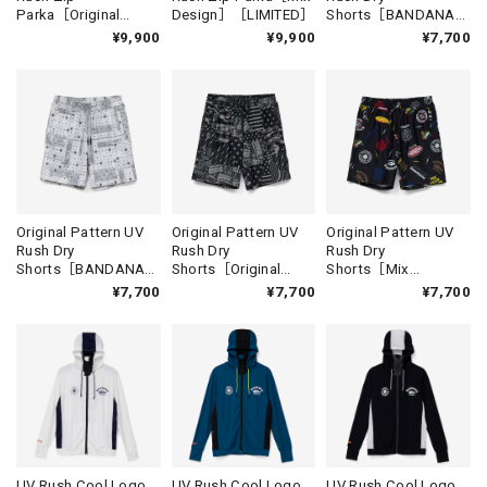
Parka［Original
Design］［LIMITED］
Shorts［BANDANA
Design］［LIMITED］
BLACK］［LIMITED］
¥9,900
¥9,900
¥7,700
Original Pattern UV
Original Pattern UV
Original Pattern UV
Rush Dry
Rush Dry
Rush Dry
Shorts［BANDANA
Shorts［Original
Shorts［Mix
WHITE］［LIMITED］
Design］［LIMITED］
Design］［LIMITED］
¥7,700
¥7,700
¥7,700
UV Rush Cool Logo
UV Rush Cool Logo
UV Rush Cool Logo