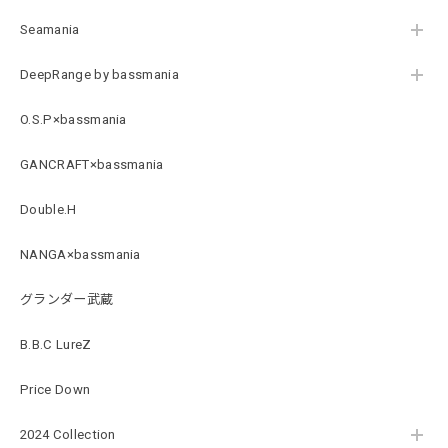
Seamania
DeepRange by bassmania
O.S.P×bassmania
GANCRAFT×bassmania
Double.H
NANGA×bassmania
グランダー武蔵
B.B.C LureZ
Price Down
2024 Collection