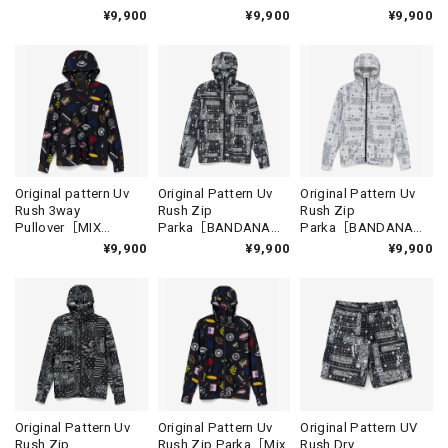
Black］［LIMITED］
White］［LIMITED］
Design］［LIMITED］
¥9,900
¥9,900
¥9,900
Original pattern Uv
Original Pattern Uv
Original Pattern Uv
Rush 3way
Rush Zip
Rush Zip
Pullover［MIX
Parka［BANDANA
Parka［BANDANA
Design］［LIMITED］
BLACK］［LIMITED］
WHITE］［LIMITED］
¥9,900
¥9,900
¥9,900
Original Pattern Uv
Original Pattern Uv
Original Pattern UV
Rush Zip
Rush Zip Parka［Mix
Rush Dry