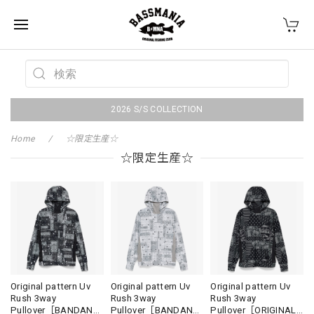
2026 S/S COLLECTION
Home
☆限定生産☆
☆限定生産☆
Original pattern Uv
Original pattern Uv
Original pattern Uv
Rush 3way
Rush 3way
Rush 3way
Pullover［BANDANA
Pullover［BANDANA
Pullover［ORIGINAL