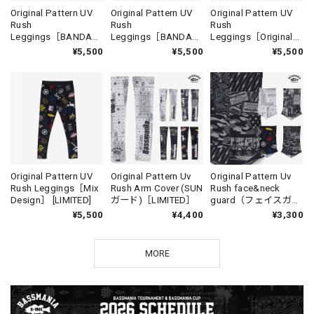
Original Pattern UV
Original Pattern UV
Original Pattern UV
Rush
Rush
Rush
Leggings［BANDAN
Leggings［BANDAN
Leggings［Original
A BLACK］ [LIMITED]
A WHITE］ [LIMITED]
Design］ [LIMITED]
¥5,500
¥5,500
¥5,500
Original Pattern UV
Original Pattern Uv
Original Pattern Uv
Rush Leggings［Mix
Rush Arm Cover (SUN
Rush face&neck
Design］ [LIMITED]
ガード)［LIMITED］
guard（フェイスガー
ド）［LIMITED］
¥5,500
¥4,400
¥3,300
MORE