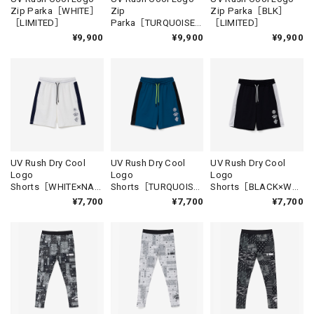
Zip Parka［WHITE］
Zip
Zip Parka［BLK］
［LIMITED］
Parka［TURQUOISE
［LIMITED］
］［LIMITED］
¥9,900
¥9,900
¥9,900
UV Rush Dry Cool
UV Rush Dry Cool
UV Rush Dry Cool
Logo
Logo
Logo
Shorts［WHITE×NAV
Shorts［TURQUOISE
Shorts［BLACK×WHI
Y］［LIMITED］
］［LIMITED］
TE］［LIMITED］
¥7,700
¥7,700
¥7,700