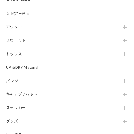
▼Re Arrival▼
☆限定生産☆
【Double.H】MIR jr
#1.Royal Albino / White
アウター
2026/07/24
はじめて利用しましたが、商品の梱包も問題なく大変迅速に
スウェット
発送していただけました！ また手書きで書かれたメッセー
ジが同封されており、気遣いの行き届いた対応だなと感じま
トップス
した。 次回も購入する際には利用したいと思っております。
後は購入したルアーで実釣するのみです！ ありがとうござい
UV＆DRY Material
ました。
パンツ
Hand Landing ヘヴィーウエイトTシャツ［WHT］
キャップ / ハット
ナチュラルホワイト XXXL
2026/07/21
ステッカー
グッズ
SKULL JAPAN Cotton TEE［WHT］
ホワイト XXXL