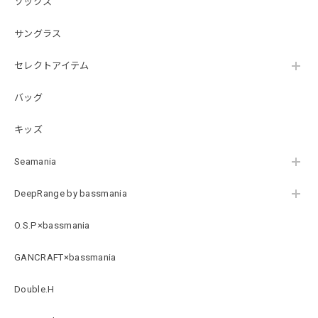
ソックス
2026/07/21
サングラス
【DeepRangebybassmania】Active Summer Cargo Pants［BLACK］
セレクトアイテム
ブラック XXL
2026/07/21
バッグ
キッズ
B logo Cotton TEE［WHT］
ホワイト XXXL
Seamania
2026/07/21
DeepRange by bassmania
Arch Logo Dry TEE [BLK]
O.S.P×bassmania
ブラック XXXL
2026/07/21
GANCRAFT×bassmania
Double.H
Original Pattern UV Rush Leggings［Mix Design］ [LIMITED]
ミックスデザイン M