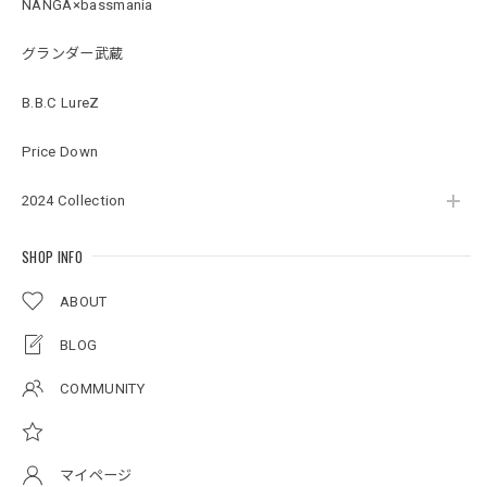
NANGA×bassmania
2026/07/18
グランダー武蔵
BMサークルロゴステッカー
B.B.C LureZ
2026/07/17
Price Down
2024 Collection
Original pattern Uv Rush 3way Pullover［BANDANA Black］［LIMITED］
バンダナブラック XXL
2026/07/17
SHOP INFO
ABOUT
アーチロゴKidsプルオーバー
BLOG
杢グレー×ブラック 150
2026/07/11
COMMUNITY
アーチロゴKidsTシャツ
サンドベージュ 140
マイページ