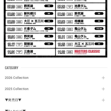
っかりしていて、タウンユースでも、気分良く歩けます。
Electric Motor Wire Code Jacket
2026/07/30
ネオプレーンの生地のしなやかな品で、何にでも使えるバス
マニアファンには、欠かせないアイテムですよ。ワイヤージ
ャケットは、もちろん 車内の、ロッドバーにマッチして、
気分も上がります。
CATEGORY
アーチロゴ ベビービブ
2026 Collection
ネイビー
2026/07/30
2025 Collection
この秋、車を新しくする予定で、車内のインテリアに飾る予
▼発売日▼
定です。 可愛いですよ。 生地もしっかりしていて良かった
です。