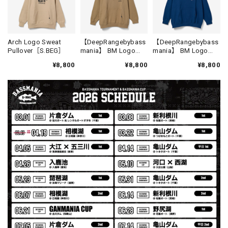
【Double.H】MIR
Daeun / BlackSilver
2026/07/31
MIR届きました。発送まで迅速に対応して頂きありがとうご
Arch Logo Sweat
【DeepRangebybass
【DeepRangebybass
Pullover［S.BEG］
mania】 BM Logo
mania】 BM Logo
ざいました。
Lose Pullover [SAND]
Lose Pullover [D.BLU]
¥8,800
¥8,800
¥8,800
【Seamania】Uv Rush Cool Logo Zip Parka［BLK］［LIMITED］
ブラック L
2026/07/30
発送も早く着心地最高！！！！ セットアップで短パンも買
えば良かった！！
Logo Sweat Zip Parka [ASH GRY]
アッシュグレー XXL
2026/07/30
夏の早朝 少し肌寒い時一枚羽織りたい時ちょうど良い。
秋 冬 春 中でも外でも、ちょっと良い。厚めの生地がし