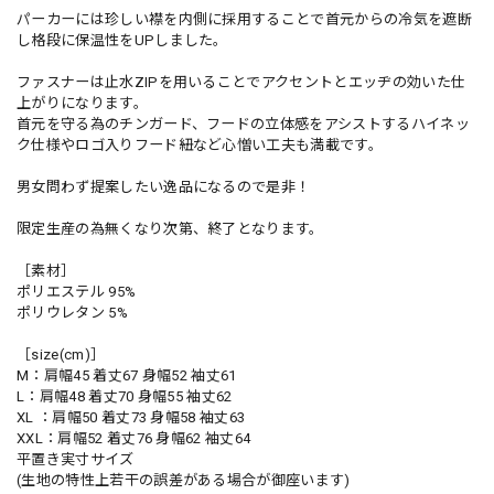
パーカーには珍しい襟を内側に採用することで首元からの冷気を遮断
し格段に保温性をUPしました。
ファスナーは止水ZIPを用いることでアクセントとエッヂの効いた仕
上がりになります。
首元を守る為のチンガード、フードの立体感をアシストするハイネッ
ク仕様やロゴ入りフード紐など心憎い工夫も満載です。
男女問わず提案したい逸品になるので是非！
限定生産の為無くなり次第、終了となります。
［素材］
ポリエステル 95%
ポリウレタン 5%
［size(cm)］
M：肩幅45 着丈67 身幅52 袖丈61
L：肩幅48 着丈70 身幅55 袖丈62
XL ：肩幅50 着丈73 身幅58 袖丈63
XXL：肩幅52 着丈76 身幅62 袖丈64
平置き実寸サイズ
(生地の特性上若干の誤差がある場合が御座います)