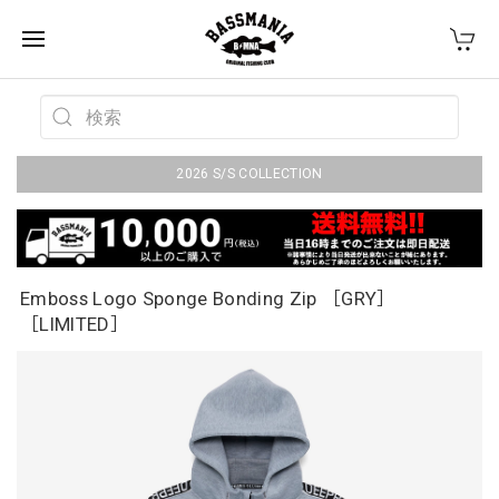
2026 S/S COLLECTION
Emboss Logo Sponge Bonding Zip ［GRY］
［LIMITED］