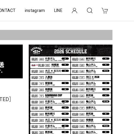
ONTACT
instagram
LINE
ITED］