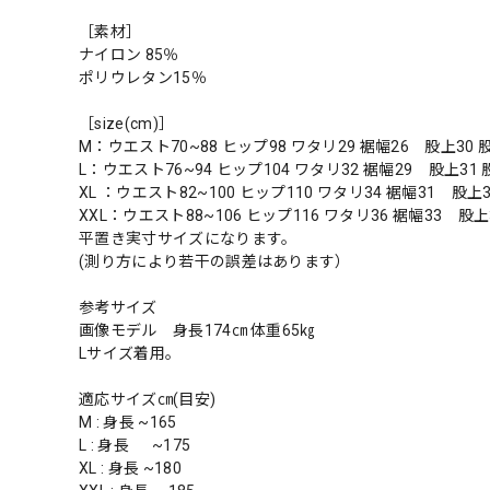
［素材］
ナイロン 85％
ポリウレタン15％
［size(cm)］
M：ウエスト70~88 ヒップ98 ワタリ29 裾幅26 股上30 
L：ウエスト76~94 ヒップ104 ワタリ32 裾幅29 股上31 
XL ：ウエスト82~100 ヒップ110 ワタリ34 裾幅31 股上3
XXL：ウエスト88~106 ヒップ116 ワタリ36 裾幅33 股上
平置き実寸サイズになります。
(測り方により若干の誤差はあります）
参考サイズ
画像モデル 身長174㎝ 体重65㎏
Lサイズ着用。
適応サイズ㎝(目安)
M : 身長 ~165
L : 身長 ~175
XL : 身長 ~180