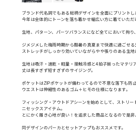
ブランド代名詞でもある総柄デザインを全面にプリントし
今年は全体的にトーンを落ち着かせ幅広い方に着ていただ
生地、パターン、パーツバランスになど全てにおいて拘り
ジメジメした梅雨時期から酷暑の真夏まで快適に過ごせる
ストレッチがしっかり効いていながらやや張りのある生地
生地は吸汗・速乾・軽量・接触冷感と4拍子揃ったマテリ
丈は長すぎず短すぎずのサイジング。
ポケットはZIPポケットが備わってるので不意な落下も防
ウエストは伸縮性のあるゴム＋ヒモの仕様になります。
フィッシング・アウトドアシーンを始めとして、ストリー
ニセックスアイテム。
とにかく履き心地が良い！を追求した商品となるので是非
同デザインのパーカとセットアップもおススメです。