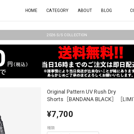
HOME
CATEGORY
ABOUT
BLOG
C
2026 S/S COLLECTION
Original Pattern UV Rush Dry
Shorts［BANDANA BLACK］［LIM
¥7,700
種類