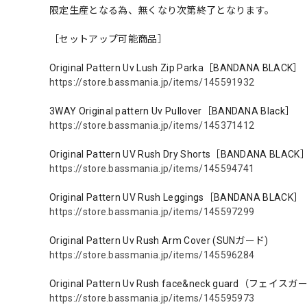
限定生産となる為、無くなり次第終了となります。
［セットアップ可能商品］
Original Pattern Uv Lush Zip Parka［BANDANA BLACK］
https://store.bassmania.jp/items/145591932
3WAY Original pattern Uv Pullover［BANDANA Black］
https://store.bassmania.jp/items/145371412
Original Pattern UV Rush Dry Shorts［BANDANA BLACK
https://store.bassmania.jp/items/145594741
Original Pattern UV Rush Leggings［BANDANA BLACK］
https://store.bassmania.jp/items/145597299
Original Pattern Uv Rush Arm Cover (SUNガード)
https://store.bassmania.jp/items/145596284
Original Pattern Uv Rush face&neck guard（フェイス
https://store.bassmania.jp/items/145595973