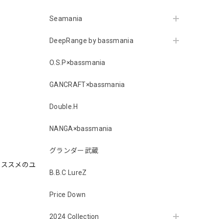
Seamania
DeepRange by bassmania
O.S.P×bassmania
GANCRAFT×bassmania
Double.H
NANGA×bassmania
グランダー武蔵
オススメのユ
B.B.C LureZ
Price Down
2024 Collection