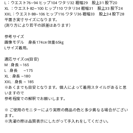
L：ウエスト76~94 ヒップ104 ワタリ32 裾幅29 股上31 股下20
XL ：ウエスト82~100 ヒップ110 ワタリ34 裾幅31 股上33 股下24
XXL：ウエスト88~106 ヒップ116 ワタリ36 裾幅33 股上34 股下28
平置き実寸サイズになります。
(測り方により若干の誤差はあります）
参考サイズ
画像モデル 身長174㎝ 体重65㎏
Lサイズ着用。
適応サイズ㎝(目安)
M : 身長 ~165
L : 身長 ~175
XL : 身長 ~180
XXL : 身長 ~ 185
※あくまでも目安となります。個人によって着用スタイルがあると思
いますので
参考程度での解釈でお願いします。
※ ご使用のモニターにより実際の商品の色と多少異なる場合がござい
ます。
※洗濯の際は品質表示にしたがって手入れをしてください。