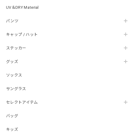
UV＆DRY Material
SKULL JAPAN Cotton TEE［WHT］
パンツ
ホワイト XXXL
2026/07/21
キャップ / ハット
ステッカー
【DeepRangebybassmania】Active Summer Cargo Pants［BLACK］
ブラック XXL
2026/07/21
グッズ
ソックス
B logo Cotton TEE［WHT］
ホワイト XXXL
サングラス
2026/07/21
セレクトアイテム
バッグ
Arch Logo Dry TEE [BLK]
ブラック XXXL
2026/07/21
キッズ