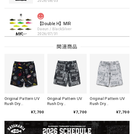
2026/08/03
【Double.H】MIR
Daeun / BlackSilver
2026/07/31
MIR届きました。発送まで迅速に対応して頂きありがとうご
関連商品
ざいました。
【Seamania】Uv Rush Cool Logo Zip Parka［BLK］［LIMITED］
ブラック L
2026/07/30
発送も早く着心地最高！！！！ セットアップで短パンも買
Original Pattern UV
Original Pattern UV
Original Pattern UV
Rush Dry
Rush Dry
Rush Dry
えば良かった！！
Shorts［Mix
Shorts［BANDANA
Shorts［BANDANA
¥7,700
¥7,700
¥7,700
Design］［LIMITED］
BLACK］［LIMITED］
WHITE］［LIMITED］
Logo Sweat Zip Parka [ASH GRY]
アッシュグレー XXL