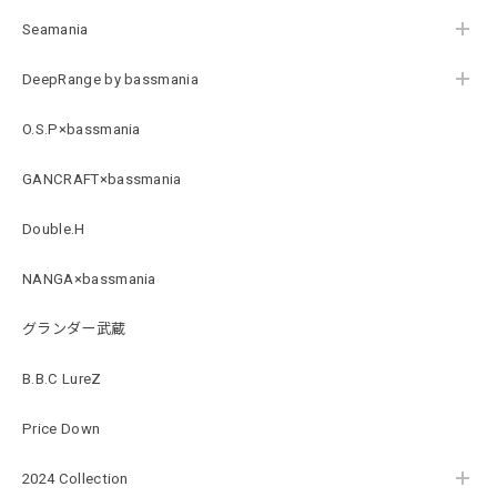
Seamania
Original Pattern UV Rush Leggings［Mix Design］ [LIMITED]
ミックスデザイン M
DeepRange by bassmania
2026/07/18
O.S.P×bassmania
BMサークルロゴステッカー
GANCRAFT×bassmania
2026/07/17
Double.H
NANGA×bassmania
Original pattern Uv Rush 3way Pullover［BANDANA Black］［LIMITED］
バンダナブラック XXL
グランダー武蔵
2026/07/17
B.B.C LureZ
アーチロゴKidsプルオーバー
Price Down
杢グレー×ブラック 150
2026/07/11
2024 Collection