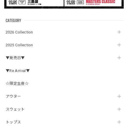
この秋、車を新しくする予定で、車内のインテリアに飾る予
定です。 可愛いですよ。 生地もしっかりしていて良かった
です。
CATEGORY
2026 Collection
【Double.H】MIR jr
#1.Royal Albino / White
2025 Collection
2026/07/24
▼発売日▼
はじめて利用しましたが、商品の梱包も問題なく大変迅速に
発送していただけました！ また手書きで書かれたメッセー
▼Re Arrival▼
ジが同封されており、気遣いの行き届いた対応だなと感じま
した。 次回も購入する際には利用したいと思っております。
後は購入したルアーで実釣するのみです！ ありがとうござい
☆限定生産☆
ました。
アウター
スウェット
Hand Landing ヘヴィーウエイトTシャツ［WHT］
ナチュラルホワイト XXXL
2026/07/21
トップス