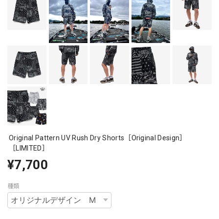
Original Pattern UV Rush Dry Shorts［Original Design］
［LIMITED］
¥7,700
種類