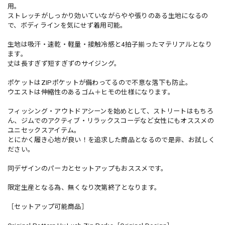
用。
ストレッチがしっかり効いていながらやや張りのある生地になるの
で、ボディラインを気にせず着用可能。
生地は吸汗・速乾・軽量・接触冷感と4拍子揃ったマテリアルとなり
ます。
丈は長すぎず短すぎずのサイジング。
ポケットはZIPポケットが備わってるので不意な落下も防止。
ウエストは伸縮性のあるゴム＋ヒモの仕様になります。
フィッシング・アウトドアシーンを始めとして、ストリートはもちろ
ん、ジムでのアクティブ・リラックスコーデなど女性にもオススメの
ユニセックスアイテム。
とにかく履き心地が良い！を追求した商品となるので是非、お試しく
ださい。
同デザインのパーカとセットアップもおススメです。
限定生産となる為、無くなり次第終了となります。
［セットアップ可能商品］