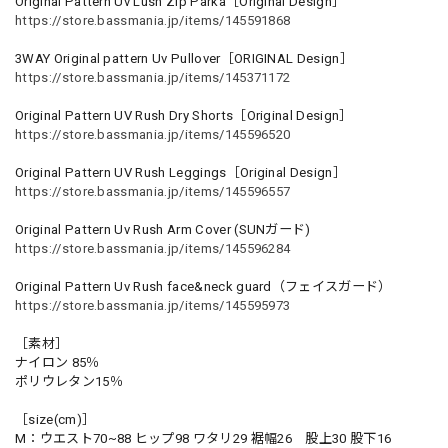
Original Pattern Uv Lush Zip Parka［Original Design］
https://store.bassmania.jp/items/145591868
3WAY Original pattern Uv Pullover［ORIGINAL Design］
https://store.bassmania.jp/items/145371172
Original Pattern UV Rush Dry Shorts［Original Design］
https://store.bassmania.jp/items/145596520
Original Pattern UV Rush Leggings［Original Design］
https://store.bassmania.jp/items/145596557
Original Pattern Uv Rush Arm Cover (SUNガード)
https://store.bassmania.jp/items/145596284
Original Pattern Uv Rush face&neck guard（フェイスガード）
https://store.bassmania.jp/items/145595973
［素材］
ナイロン 85％
ポリウレタン15％
［size(cm)］
M：ウエスト70~88 ヒップ98 ワタリ29 裾幅26 股上30 股下16