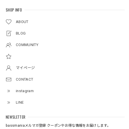
SHOP INFO
アーチロゴKidsTシャツ
サンドベージュ 140
ABOUT
2026/07/11
BLOG
Original pattern Uv Rush 3way Pullover［BANDANA Black］［LIMITED］
COMMUNITY
バンダナブラック XXL
2026/07/11
マイページ
Logo Neoprene Multi Belt 2pcs
CONTACT
2026/07/09
instagram
ネオプレーン素材の、ロッドベルト、、、 柔らかく、伸び
LINE
があり大切な、ロッドを守りながら、しっかりと固定してま
とめられます。 エレキの電源ケーブルを、スマートに束ね
たり、魚探の振動子ケーブルや電源ケーブルなど、キレイに
NEWSLETTER
まとめたい時に大変役立つベルトです。バスマニアファンに
bassmaniaメルマガ登録 クーポンやお得な情報をお届けします。
は、 たまらないロゴがまた統一感を上げてくれる大切な、