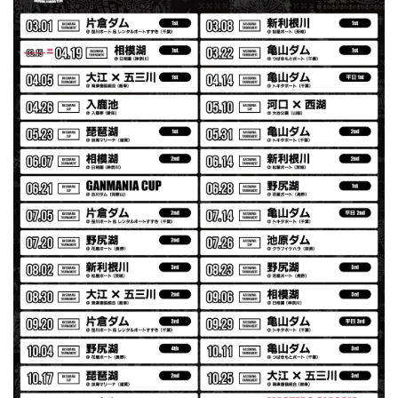
2026/07/30
夏の早朝 少し肌寒い時一枚羽織りたい時ちょうど良い。
秋 冬 春 中でも外でも、ちょっと良い。厚めの生地がし
っかりしていて、タウンユースでも、気分良く歩けます。
Electric Motor Wire Code Jacket
2026/07/30
ネオプレーンの生地のしなやかな品で、何にでも使えるバス
マニアファンには、欠かせないアイテムですよ。ワイヤージ
ャケットは、もちろん 車内の、ロッドバーにマッチして、
気分も上がります。
アーチロゴ ベビービブ
ネイビー
2026/07/30