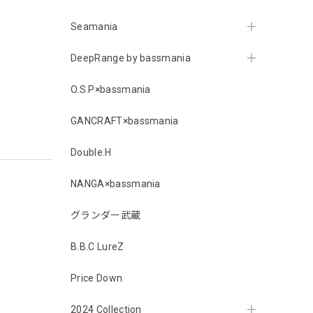
Seamania
DeepRange by bassmania
O.S.P×bassmania
GANCRAFT×bassmania
Double.H
NANGA×bassmania
グランダー武蔵
B.B.C LureZ
Price Down
2024 Collection