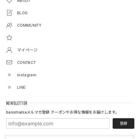
ABOUT
アーチロゴKidsプルオーバー
BLOG
杢グレー×ブラック 150
2026/07/11
COMMUNITY
アーチロゴKidsTシャツ
サンドベージュ 140
マイページ
2026/07/11
CONTACT
instagram
Original pattern Uv Rush 3way Pullover［BANDANA Black］［LIMITED］
バンダナブラック XXL
LINE
2026/07/11
NEWSLETTER
bassmaniaメルマガ登録 クーポンやお得な情報をお届けします。
登録