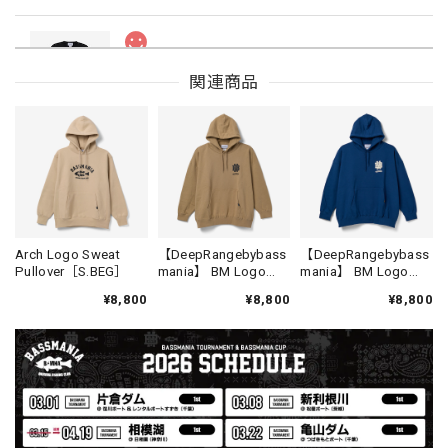
Drip Arch Logo Uv Dry Tee [BLACK]
関連商品
ブラック L
2026/08/03
【Double.H】MIR
Daeun / BlackSilver
2026/07/31
MIR届きました。発送まで迅速に対応して頂きありがとうご
Arch Logo Sweat
【DeepRangebybass
【DeepRangebybass
Pullover［S.BEG］
mania】 BM Logo
mania】 BM Logo
ざいました。
Lose Pullover [SAND]
Lose Pullover [D.BLU]
¥8,800
¥8,800
¥8,800
【Seamania】Uv Rush Cool Logo Zip Parka［BLK］［LIMITED］
ブラック L
2026/07/30
発送も早く着心地最高！！！！ セットアップで短パンも買
えば良かった！！