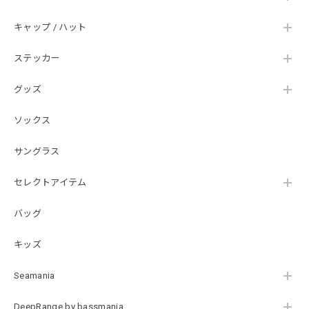
Hand Landing ヘヴィーウエイトTシャツ［WHT］
キャップ / ハット
ナチュラルホワイト XXXL
2026/07/21
ステッカー
グッズ
SKULL JAPAN Cotton TEE［WHT］
ホワイト XXXL
ソックス
2026/07/21
サングラス
【DeepRangebybassmania】Active Summer Cargo Pants［BLACK］
セレクトアイテム
ブラック XXL
2026/07/21
バッグ
キッズ
B logo Cotton TEE［WHT］
ホワイト XXXL
Seamania
2026/07/21
DeepRange by bassmania