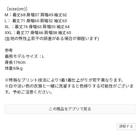
［size(cm)］
M：着丈68 身幅57 肩幅49 袖丈62
L： 着丈71 身幅60 肩幅52 袖丈63
XL ：着丈74 身幅63 肩幅55 袖丈64
XXL：着丈77 身幅66 肩幅58 袖丈65
(生地の特性上若干の誤差がある場合が御座います)
参考
着用モデルサイズ：L
身長174cm
体重65kg
※特殊なプリント技法により1着1着仕上がりが若干異なります。
※白や淡い色の衣類と一緒に洗濯すると色移りする可能性がございま
す。予めご注意ください。
この商品をアプリで見る
通報する