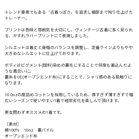
トレンド要素でもある〝古着っぽさ〟を追求し細部まで拘り仕上げた
トレーナー。
プリントは色味と雰囲気を大切にし、ヴィンテージ古着に多く見られ
る、かすれラバープリントにて表現しました。
シルエットは着丈と身幅のバランスを調整し、定番ラインよりもやや
大きめなシルエットに仕上げております。
ボディはピグメント(顔料)染めの裏毛にすることで何度も着込んだよ
うな風合いに。
裏糸をOE(オープンエンド糸)にすることで、シャリ感のある肌触りに
なります。
10.0ozの度詰めコットンを採用しているため、厚すぎず薄すぎずで幅
広いシーズンで使いやすい1着で経年劣化を楽しんで頂けます。
男女問わずオススメの1着です。
［素材］
綿100％ 10oz 裏パイル
オープンエンド糸