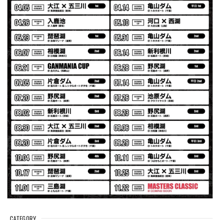
Logo Sweat Zip Parka [ASH GRY]
アッシュグレー XXL
2026/07/30
夏の早朝 少し肌寒い時一枚羽織りたい時ちょうど良い。
秋 冬 春 中でも外でも、ちょっと良い。厚めの生地がし
っかりしていて、タウンユースでも、気分良く歩けます。
Electric Motor Wire Code Jacket
2026/07/30
ネオプレーンの生地のしなやかな品で、何にでも使えるバス
マニアファンには、欠かせないアイテムですよ。ワイヤージ
ャケットは、もちろん 車内の、ロッドバーにマッチして、
気分も上がります。
CATEGORY