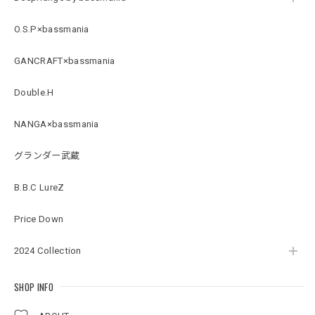
Arch Logo Dry TEE [BLK]
O.S.P×bassmania
ブラック XXXL
2026/07/21
GANCRAFT×bassmania
Double.H
Original Pattern UV Rush Leggings［Mix Design］ [LIMITED]
ミックスデザイン M
NANGA×bassmania
2026/07/18
グランダー武蔵
BMサークルロゴステッカー
B.B.C LureZ
2026/07/17
Price Down
2024 Collection
Original pattern Uv Rush 3way Pullover［BANDANA Black］［LIMITED］
バンダナブラック XXL
2026/07/17
SHOP INFO