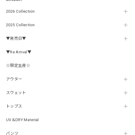
アーチロゴ ベビービブ
2026 Collection
ネイビー
2026/07/30
2025 Collection
この秋、車を新しくする予定で、車内のインテリアに飾る予
▼発売日▼
定です。 可愛いですよ。 生地もしっかりしていて良かった
です。
▼Re Arrival▼
☆限定生産☆
【Double.H】MIR jr
#1.Royal Albino / White
アウター
2026/07/24
はじめて利用しましたが、商品の梱包も問題なく大変迅速に
スウェット
発送していただけました！ また手書きで書かれたメッセー
ジが同封されており、気遣いの行き届いた対応だなと感じま
トップス
した。 次回も購入する際には利用したいと思っております。
後は購入したルアーで実釣するのみです！ ありがとうござい
UV＆DRY Material
ました。
パンツ