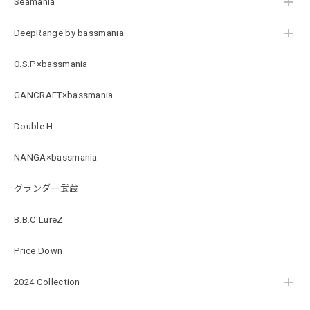
Seamania
Original Pattern UV Rush Leggings［Mix Design］ [LIMITED]
ミックスデザイン M
DeepRange by bassmania
2026/07/18
O.S.P×bassmania
BMサークルロゴステッカー
GANCRAFT×bassmania
2026/07/17
Double.H
NANGA×bassmania
Original pattern Uv Rush 3way Pullover［BANDANA Black］［LIMITED］
バンダナブラック XXL
グランダー武蔵
2026/07/17
B.B.C LureZ
アーチロゴKidsプルオーバー
Price Down
杢グレー×ブラック 150
2026/07/11
2024 Collection