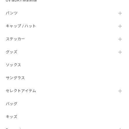
UV＆DRY Material
SKULL JAPAN Cotton TEE［WHT］
パンツ
ホワイト XXXL
2026/07/21
キャップ / ハット
ステッカー
【DeepRangebybassmania】Active Summer Cargo Pants［BLACK］
ブラック XXL
2026/07/21
グッズ
ソックス
B logo Cotton TEE［WHT］
ホワイト XXXL
サングラス
2026/07/21
セレクトアイテム
バッグ
Arch Logo Dry TEE [BLK]
ブラック XXXL
2026/07/21
キッズ