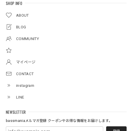
SHOP INFO
アーチロゴKidsTシャツ
サンドベージュ 140
ABOUT
2026/07/11
BLOG
Original pattern Uv Rush 3way Pullover［BANDANA Black］［LIMITED］
COMMUNITY
バンダナブラック XXL
2026/07/11
マイページ
Logo Neoprene Multi Belt 2pcs
CONTACT
2026/07/09
instagram
ネオプレーン素材の、ロッドベルト、、、 柔らかく、伸び
LINE
があり大切な、ロッドを守りながら、しっかりと固定してま
とめられます。 エレキの電源ケーブルを、スマートに束ね
たり、魚探の振動子ケーブルや電源ケーブルなど、キレイに
NEWSLETTER
まとめたい時に大変役立つベルトです。バスマニアファンに
bassmaniaメルマガ登録 クーポンやお得な情報をお届けします。
は、 たまらないロゴがまた統一感を上げてくれる大切な、
アイテムになっています。何本あってもいいと思う商品にな