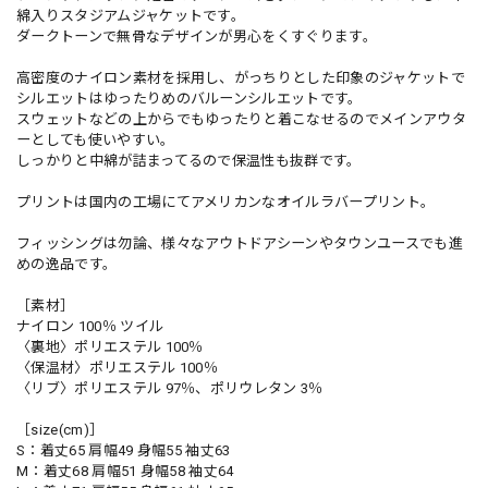
綿入りスタジアムジャケットです。
ダークトーンで無骨なデザインが男心をくすぐります。
高密度のナイロン素材を採用し、がっちりとした印象のジャケットで
シルエットはゆったりめのバルーンシルエットです。
スウェットなどの上からでもゆったりと着こなせるのでメインアウタ
ーとしても使いやすい。
しっかりと中綿が詰まってるので保温性も抜群です。
プリントは国内の工場にてアメリカンなオイルラバープリント。
フィッシングは勿論、様々なアウトドアシーンやタウンユースでも進
めの逸品です。
［素材］
ナイロン 100％ ツイル
〈裏地〉ポリエステル 100％
〈保温材〉ポリエステル 100％
〈リブ〉ポリエステル 97％、ポリウレタン 3％
［size(cm)］
S：着丈65 肩幅49 身幅55 袖丈63
M：着丈68 肩幅51 身幅58 袖丈64