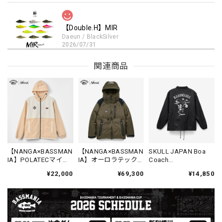
【Double.H】MIR
Daeun / BlackSilver
2026/07/31
MIR届きました。発送まで迅速に対応して頂きありがとうご
関連商品
ざいました。
【Seamania】Uv Rush Cool Logo Zip Parka［BLK］［LIMITED］
ブラック L
2026/07/30
発送も早く着心地最高！！！！ セットアップで短パンも買
【NANGA×BASSMAN
【NANGA×BASSMAN
SKULL JAPAN Boa
IA】POLATECマイク
IA】オーロラテックマ
Coach
えば良かった！！
ロフリースジャケッ
ウンテンダウンジャ
Jacket［BLK］
¥22,000
¥69,300
¥14,850
ト ［OFF WHT］［限
ケット ［KHA］［限
定生産］
定生産］
Logo Sweat Zip Parka [ASH GRY]
アッシュグレー XXL
2026/07/30