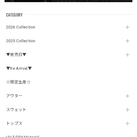
定です。 可愛いですよ。 生地もしっかりしていて良かった
です。
CATEGORY
2026 Collection
【Double.H】MIR jr
#1.Royal Albino / White
2025 Collection
2026/07/24
▼発売日▼
はじめて利用しましたが、商品の梱包も問題なく大変迅速に
発送していただけました！ また手書きで書かれたメッセー
▼Re Arrival▼
ジが同封されており、気遣いの行き届いた対応だなと感じま
した。 次回も購入する際には利用したいと思っております。
後は購入したルアーで実釣するのみです！ ありがとうござい
☆限定生産☆
ました。
アウター
スウェット
Hand Landing ヘヴィーウエイトTシャツ［WHT］
ナチュラルホワイト XXXL
2026/07/21
トップス