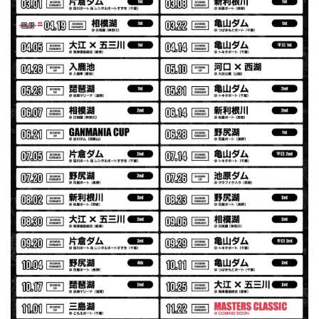
夏の早朝 少し肌寒い時一枚羽織りたい時ちょうど良い。
秋 冬 春 中でも外でも、ちょっと良い。厚めの生地がし
っかりしていて、タウンユースでも、気分良く歩けます。
Electric Motor Wire Code Jacket
2026/07/30
ネオプレーンの生地のしなやかな品で、何にでも使えるバス
マニアファンには、欠かせないアイテムですよ。ワイヤージ
ャケットは、もちろん 車内の、ロッドバーにマッチして、
気分も上がります。
アーチロゴ ベビービブ
ネイビー
2026/07/30
この秋、車を新しくする予定で、車内のインテリアに飾る予