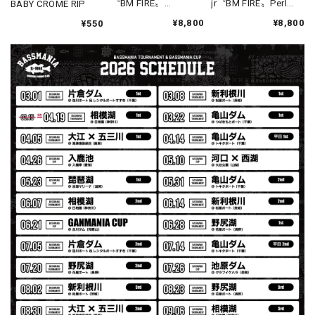
〝BM FIRE〟
jr〝BM FIRE〟Perl
BABY CROME RIP
ざいました。
［LIMITED］
White［LIMITED］
¥8,800
¥8,800
¥550
【Seamania】Uv Rush Cool Logo Zip Parka［BLK］［LIMITED］
ブラック L
2026/07/30
発送も早く着心地最高！！！！ セットアップで短パンも買
えば良かった！！
Logo Sweat Zip Parka [ASH GRY]
アッシュグレー XXL
2026/07/30
夏の早朝 少し肌寒い時一枚羽織りたい時ちょうど良い。
秋 冬 春 中でも外でも、ちょっと良い。厚めの生地がし
っかりしていて、タウンユースでも、気分良く歩けます。