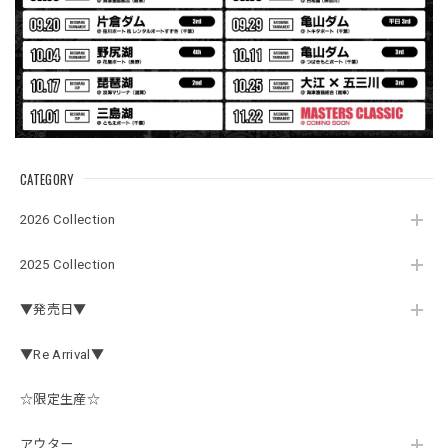
Electric Motor Wire Code Jacket
2026/07/30
ネオプレーンの生地のしなやかな品で、何にでも使えるバス
マニアファンには、欠かせないアイテムですよ。ワイヤージ
ャケットは、もちろん 車内の、ロッドバーにマッチして、
気分も上がります。
CATEGORY
アーチロゴ ベビービブ
2026 Collection
ネイビー
2026/07/30
2025 Collection
この秋、車を新しくする予定で、車内のインテリアに飾る予
▼発売日▼
定です。 可愛いですよ。 生地もしっかりしていて良かった
です。
▼Re Arrival▼
☆限定生産☆
【Double.H】MIR jr
#1.Royal Albino / White
アウター
2026/07/24