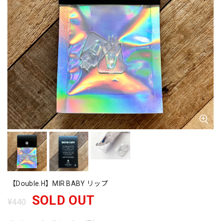
【Double.H】MIR BABY リップ
SOLD OUT
¥440