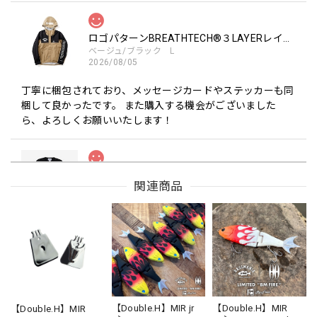
ロゴパターンBREATHTECH®３LAYERレインジャケット［BEG/BLK］
ベージュ/ブラック L
2026/08/05
丁寧に梱包されており、メッセージカードやステッカーも同
梱して良かったです。 また購入する機会がございました
ら、よろしくお願いいたします！
Drip Arch Logo Uv Dry Tee [BLACK]
関連商品
ブラック L
2026/08/03
【Double.H】MIR
Daeun / BlackSilver
2026/07/31
MIR届きました。発送まで迅速に対応して頂きありがとうご
【Double.H】MIR jr
【Double.H】MIR
【Double.H】MIR