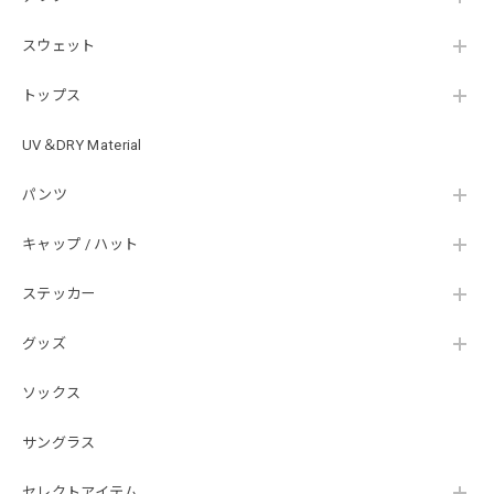
はじめて利用しましたが、商品の梱包も問題なく大変迅速に
スウェット
発送していただけました！ また手書きで書かれたメッセー
ジが同封されており、気遣いの行き届いた対応だなと感じま
トップス
した。 次回も購入する際には利用したいと思っております。
後は購入したルアーで実釣するのみです！ ありがとうござい
UV＆DRY Material
ました。
パンツ
Hand Landing ヘヴィーウエイトTシャツ［WHT］
キャップ / ハット
ナチュラルホワイト XXXL
2026/07/21
ステッカー
グッズ
SKULL JAPAN Cotton TEE［WHT］
ホワイト XXXL
ソックス
2026/07/21
サングラス
【DeepRangebybassmania】Active Summer Cargo Pants［BLACK］
セレクトアイテム