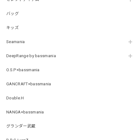
ブラック XXL
2026/07/21
バッグ
キッズ
B logo Cotton TEE［WHT］
ホワイト XXXL
Seamania
2026/07/21
DeepRange by bassmania
Arch Logo Dry TEE [BLK]
O.S.P×bassmania
ブラック XXXL
2026/07/21
GANCRAFT×bassmania
Double.H
Original Pattern UV Rush Leggings［Mix Design］ [LIMITED]
ミックスデザイン M
NANGA×bassmania
2026/07/18
グランダー武蔵
BMサークルロゴステッカー