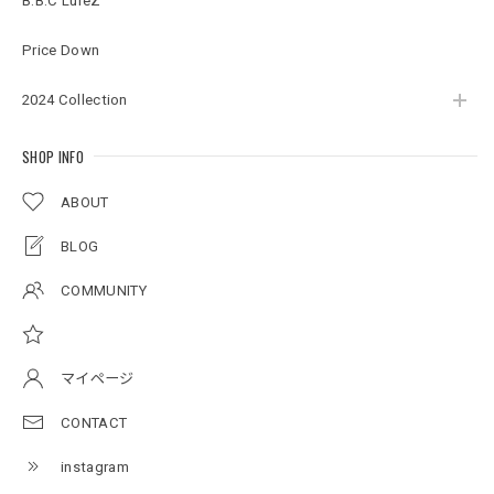
B.B.C LureZ
2026/07/17
Price Down
2024 Collection
Original pattern Uv Rush 3way Pullover［BANDANA Black］［LIMITED］
バンダナブラック XXL
2026/07/17
SHOP INFO
ABOUT
アーチロゴKidsプルオーバー
BLOG
杢グレー×ブラック 150
2026/07/11
COMMUNITY
アーチロゴKidsTシャツ
サンドベージュ 140
マイページ
2026/07/11
CONTACT
instagram
Original pattern Uv Rush 3way Pullover［BANDANA Black］［LIMITED］