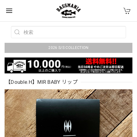
2026 S/S COLLECTION
【Double.H】MIR BABY リップ