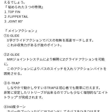
えるでしょう。
『 秘められた３つの特徴』
１.TOP FIN
２.FLIPPER TAIL
３.JOINT 85°
『 メインアクション 』
①S-GLIDE
S字グライドアクションでバスの有無を高速サーチします。
これは収魚力があるが故のポイント。
②Z-GLIDE
MIRジョイントシステムにより瞬時にZグライドアクションを可能
に。
このアクションによりバスのスイッチを入れリアクションバイトを
誘発させる。
③８-TRAP
しなやかで動かしやすい８TRAPは初心者でも簡単に行えます。
非常に安定したリトリーブが出来るのでブレも少なく理想的な“エイト
トラップ”が完成されます。
④360度ターン
カバーやブッシュなどにサスペンドしてるバスをひきつけます。