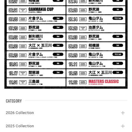
2026/07/30
夏の早朝 少し肌寒い時一枚羽織りたい時ちょうど良い。
秋 冬 春 中でも外でも、ちょっと良い。厚めの生地がし
っかりしていて、タウンユースでも、気分良く歩けます。
Electric Motor Wire Code Jacket
2026/07/30
ネオプレーンの生地のしなやかな品で、何にでも使えるバス
マニアファンには、欠かせないアイテムですよ。ワイヤージ
ャケットは、もちろん 車内の、ロッドバーにマッチして、
気分も上がります。
CATEGORY
アーチロゴ ベビービブ
2026 Collection
ネイビー
2026/07/30
2025 Collection