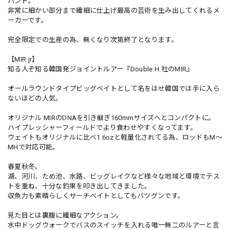
ハンド。
非常に細かい部分まで繊細に仕上げ最高の芸術を生み出してくれるメ
ーカーです。
完全限定での生産の為、無くなり次第終了となります。
【MIR jr】
知る人ぞ知る韓国発ジョイントルアー『Double.H.社のMIR』
オールラウンドタイプビッグベイトとして名をはせ韓国では手に入ら
ないほどの人気。
オリジナル MIRのDNAを引き継ぎ160mmサイズへとコンパクトに。
ハイプレッシャーフィールドでより食わせやすくなってます。
ウェイトもオリジナルに比べ1.6ozと軽量化されてる為、ロッドもM～
MHで対応可能。
春夏秋冬。
湖、河川、ため池、水路、ビッグレイクなど様々な地域と環境でテス
トを重ね、十分な釣果を叩き出してきました。
収魚力も素晴らしくサーチベイトとしてもバツグンです。
見た目とは裏腹に繊細なアクション。
水中ドッグウォークでバスのスイッチを入れる唯一無二のルアーと言