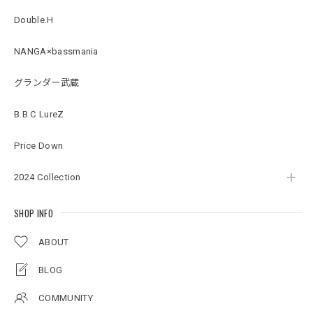
Double.H
Original Pattern UV Rush Leggings［Mix Design］ [LIMITED]
ミックスデザイン M
NANGA×bassmania
2026/07/18
グランダー武蔵
BMサークルロゴステッカー
B.B.C LureZ
2026/07/17
Price Down
2024 Collection
Original pattern Uv Rush 3way Pullover［BANDANA Black］［LIMITED］
バンダナブラック XXL
2026/07/17
SHOP INFO
ABOUT
アーチロゴKidsプルオーバー
BLOG
杢グレー×ブラック 150
2026/07/11
COMMUNITY