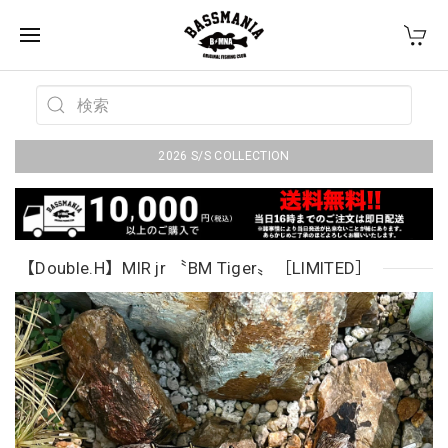
2026 S/S COLLECTION
【Double.H】MIR jr 〝BM Tiger〟［LIMITED］