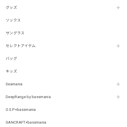
グッズ
SKULL JAPAN Cotton TEE［WHT］
ホワイト XXXL
ソックス
2026/07/21
サングラス
【DeepRangebybassmania】Active Summer Cargo Pants［BLACK］
セレクトアイテム
ブラック XXL
2026/07/21
バッグ
キッズ
B logo Cotton TEE［WHT］
ホワイト XXXL
Seamania
2026/07/21
DeepRange by bassmania
Arch Logo Dry TEE [BLK]
O.S.P×bassmania
ブラック XXXL
2026/07/21
GANCRAFT×bassmania