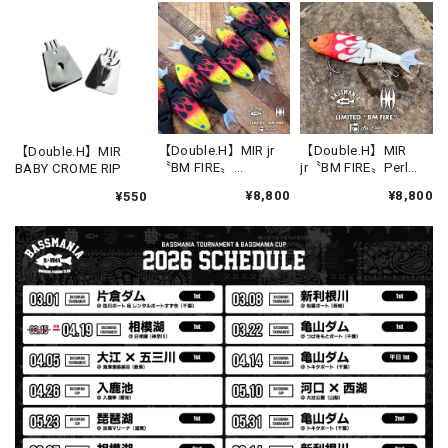
【Double.H】MIR
Daeun / BlackSilver
2026/07/31
MIR届きました。発送まで迅速に対応して頂きありがとうご
【Double.H】MIR jr
【Double.H】MIR
【Double.H】MIR
〝BM FIRE〟
jr〝BM FIRE〟Perl
BABY CROME RIP
ざいました。
［LIMITED］
White［LIMITED］
¥8,800
¥8,800
¥550
【Seamania】Uv Rush Cool Logo Zip Parka［BLK］［LIMITED］
ブラック L
2026/07/30
発送も早く着心地最高！！！！ セットアップで短パンも買
えば良かった！！
Logo Sweat Zip Parka [ASH GRY]
アッシュグレー XXL