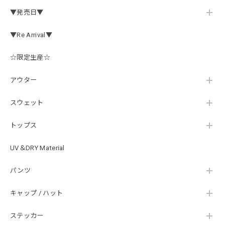
この秋、車を新しくする予定で、車内のインテリアに飾る予
▼発売日▼
定です。 可愛いですよ。 生地もしっかりしていて良かった
です。
▼Re Arrival▼
☆限定生産☆
【Double.H】MIR jr
#1.Royal Albino / White
アウター
2026/07/24
はじめて利用しましたが、商品の梱包も問題なく大変迅速に
スウェット
発送していただけました！ また手書きで書かれたメッセー
ジが同封されており、気遣いの行き届いた対応だなと感じま
トップス
した。 次回も購入する際には利用したいと思っております。
後は購入したルアーで実釣するのみです！ ありがとうござい
UV＆DRY Material
ました。
パンツ
Hand Landing ヘヴィーウエイトTシャツ［WHT］
キャップ / ハット
ナチュラルホワイト XXXL
2026/07/21
ステッカー