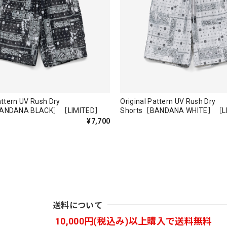
Parka［BLK］［LIMITED］
も買えば良かった！！
attern UV Rush Dry
Original Pattern UV Rush Dry
BANDANA BLACK］［LIMITED］
Shorts［BANDANA WHITE］［L
¥7,700
。秋 冬 春 中でも外でも、ちょっと良い。厚めの生地がしっかり
送料について
バスマニアファンには、欠かせないアイテムですよ。ワイヤージャケ
10,000円(税込み)以上購入で送料無料