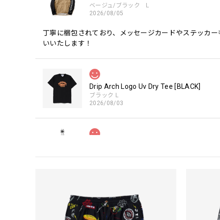
ベージュ/ブラック L
2026/08/05
丁寧に梱包されており、メッセージカードやステッカー
いいたします！
Drip Arch Logo Uv Dry Tee [BLACK]
ブラック L
2026/08/03
【Double.H】MIR
Daeun / BlackSilver
2026/07/31
MIR届きました。発送まで迅速に対応して頂きありがと