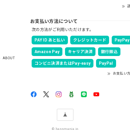
ります。
送
お支払い方法について
次の方法がご利用いただけます。
PAY ID あと払い
クレジットカード
PayPay
る予定です。 可愛いですよ。 生地もしっかりしていて良かったです。
Amazon Pay
キャリア決済
銀行振込
ABOUT
コンビニ決済またはPay-easy
PayPal
お支払い
速に発送していただけました！ また手書きで書かれたメッセージが同
も購入する際には利用したいと思っております。 後は購入したルアー
© bassmania.jp