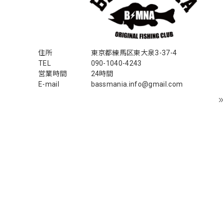
ちろん 車内の、ロッドバーにマッチして、気分も上が
アーチロゴ ベビービブ
住所
東京都練馬区東大泉3-37-4
ネイビー
2026/07/30
TEL
090-1040-4243
営業時間
24時間
この秋、車を新しくする予定で、車内のインテリアに飾
E-mail
bassmania.info@gmail.com
【Double.H】MIR jr
#1.Royal Albino / White
2026/07/24
はじめて利用しましたが、商品の梱包も問題なく大変迅
おり、気遣いの行き届いた対応だなと感じました。 次回
るのみです！ ありがとうございました。