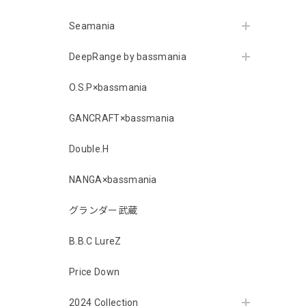
Seamania
DeepRange by bassmania
O.S.P×bassmania
GANCRAFT×bassmania
Double.H
NANGA×bassmania
グランダー武蔵
B.B.C LureZ
Price Down
2024 Collection