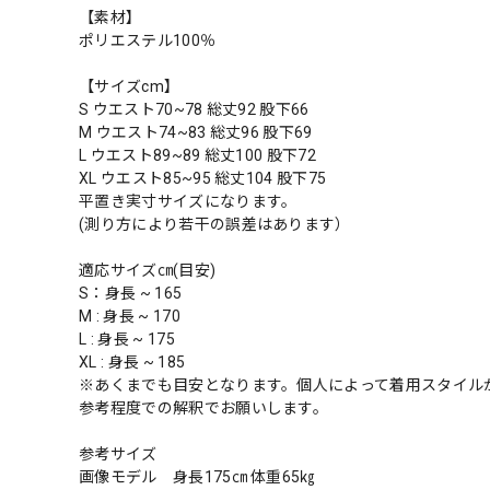
【素材】
ポリエステル100％
【サイズcm】
S ウエスト70~78 総丈92 股下66
M ウエスト74~83 総丈96 股下69
L ウエスト89~89 総丈100 股下72
XL ウエスト85~95 総丈104 股下75
平置き実寸サイズになります。
(測り方により若干の誤差はあります）
適応サイズ㎝(目安)
S：身長 ~ 165
M : 身長 ~ 170
L : 身長 ~ 175
XL : 身長 ~ 185
※あくまでも目安となります。個人によって着用スタイル
参考程度での解釈でお願いします。
参考サイズ
画像モデル 身長175㎝ 体重65㎏