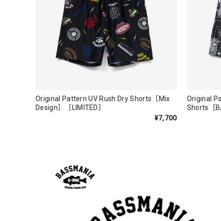
【Seamania】Uv Rush Cool Logo Zip 
ブラック L
2026/07/30
発送も早く着心地最高！！！！ セットアップで短パン
Logo Sweat Zip Parka [ASH GRY]
アッシュグレー XXL
Original Pattern UV Rush Dry Shorts［Mix
Original P
2026/07/30
Design］［LIMITED］
Shorts［
¥7,700
夏の早朝 少し肌寒い時一枚羽織りたい時ちょうど良い
て、タウンユースでも、気分良く歩けます。
Electric Motor Wire Code Jacket
2026/07/30
ネオプレーンの生地のしなやかな品で、何にでも使える