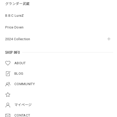
グランダー武蔵
BMサークルロゴステッカー
B.B.C LureZ
2026/07/17
Price Down
2024 Collection
Original pattern Uv Rush 3way Pullover［BANDANA Black］［LIMITED］
バンダナブラック XXL
2026/07/17
SHOP INFO
ABOUT
アーチロゴKidsプルオーバー
BLOG
杢グレー×ブラック 150
2026/07/11
COMMUNITY
アーチロゴKidsTシャツ
サンドベージュ 140
マイページ
2026/07/11
CONTACT