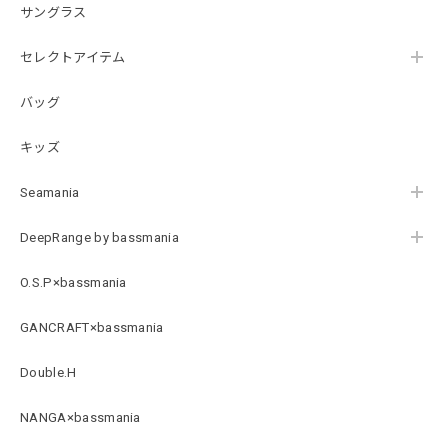
サングラス
【DeepRangebybassmania】Active Summer Cargo Pants［BLACK］
セレクトアイテム
ブラック XXL
2026/07/21
バッグ
キッズ
B logo Cotton TEE［WHT］
ホワイト XXXL
Seamania
2026/07/21
DeepRange by bassmania
Arch Logo Dry TEE [BLK]
O.S.P×bassmania
ブラック XXXL
2026/07/21
GANCRAFT×bassmania
Double.H
Original Pattern UV Rush Leggings［Mix Design］ [LIMITED]
ミックスデザイン M
NANGA×bassmania
2026/07/18