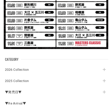
Electric Motor Wire Code Jacket
2026/07/30
ネオプレーンの生地のしなやかな品で、何にでも使えるバス
マニアファンには、欠かせないアイテムですよ。ワイヤージ
ャケットは、もちろん 車内の、ロッドバーにマッチして、
気分も上がります。
CATEGORY
アーチロゴ ベビービブ
2026 Collection
ネイビー
2026/07/30
2025 Collection
この秋、車を新しくする予定で、車内のインテリアに飾る予
▼発売日▼
定です。 可愛いですよ。 生地もしっかりしていて良かった
です。
▼Re Arrival▼