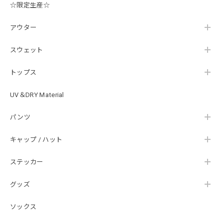
☆限定生産☆
【Double.H】MIR jr
#1.Royal Albino / White
アウター
2026/07/24
はじめて利用しましたが、商品の梱包も問題なく大変迅速に
スウェット
発送していただけました！ また手書きで書かれたメッセー
ジが同封されており、気遣いの行き届いた対応だなと感じま
トップス
した。 次回も購入する際には利用したいと思っております。
後は購入したルアーで実釣するのみです！ ありがとうござい
UV＆DRY Material
ました。
パンツ
Hand Landing ヘヴィーウエイトTシャツ［WHT］
キャップ / ハット
ナチュラルホワイト XXXL
2026/07/21
ステッカー
グッズ
SKULL JAPAN Cotton TEE［WHT］
ホワイト XXXL
ソックス
2026/07/21