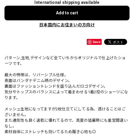
International shipping available
Add to cart
日本国内にお住まいの方向け
Save
パターン,生地,デザインなど全ていちからオリジナルで仕上げたショ
ーツです。
最大の特徴は、リバーシブル仕様。
表面はバンダナデニム柄のデザイン。
裏面はファッショントレンドを盛り込んだロゴデザイン。
気分やトップスのバランスによって着まわせる1着2役のショーツにな
ります。
メッシュ生地になってますが2枚仕立てにしてる為、透けることはご
ざいません。
また通気性も良く速乾に優れてるので、真夏の猛暑時にも重宝間違い
なし。
素材自体にストレッチも効いてるため履き心地も◎