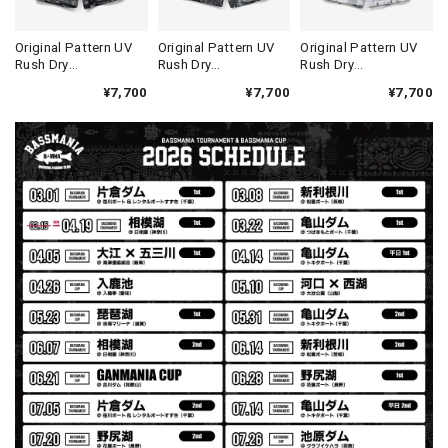
2026/07/31
MIR届きました。発送まで迅速に対応して頂きありがとうご
Original Pattern UV
Original Pattern UV
Original Pattern UV
Rush Dry
Rush Dry
Rush Dry
ざいました。
Shorts［Original
Shorts［BANDANA
Shorts［BANDANA
¥7,700
¥7,700
¥7,700
Design］［LIMITED］
BLACK］［LIMITED］
WHITE］［LIMITED］
【Seamania】Uv Rush Cool Logo Zip Parka［BLK］［LIMITED］
ブラック L
2026/07/30
発送も早く着心地最高！！！！ セットアップで短パンも買
えば良かった！！
Logo Sweat Zip Parka [ASH GRY]
アッシュグレー XXL
2026/07/30
夏の早朝 少し肌寒い時一枚羽織りたい時ちょうど良い。
秋 冬 春 中でも外でも、ちょっと良い。厚めの生地がし
っかりしていて、タウンユースでも、気分良く歩けます。