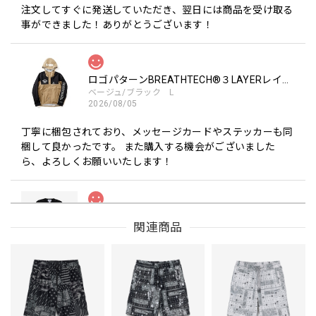
注文してすぐに発送していただき、翌日には商品を受け取る
事ができました！ありがとうございます！
ロゴパターンBREATHTECH®３LAYERレインジャケット［BEG/BLK］
ベージュ/ブラック L
2026/08/05
丁寧に梱包されており、メッセージカードやステッカーも同
梱して良かったです。 また購入する機会がございました
ら、よろしくお願いいたします！
Drip Arch Logo Uv Dry Tee [BLACK]
関連商品
ブラック L
2026/08/03
【Double.H】MIR
Daeun / BlackSilver