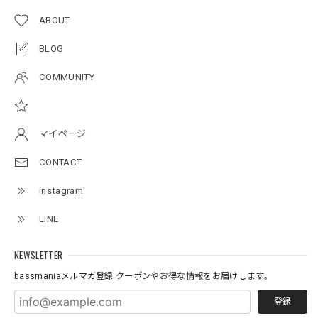
ABOUT
BMサークルロゴステッカー
2026/07/17
BLOG
COMMUNITY
Original pattern Uv Rush 3way Pullover［BANDANA Black］［LIMITED］
バンダナブラック XXL
2026/07/17
マイページ
CONTACT
アーチロゴKidsプルオーバー
instagram
杢グレー×ブラック 150
2026/07/11
LINE
NEWSLETTER
アーチロゴKidsTシャツ
サンドベージュ 140
bassmaniaメルマガ登録 クーポンやお得な情報をお届けします。
2026/07/11
登録