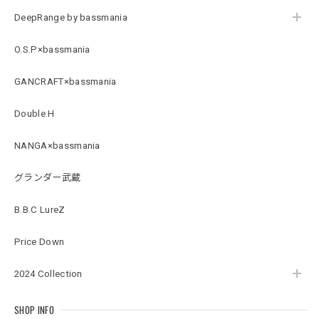
DeepRange by bassmania
【DeepRangebybassmania】Active Summer Cargo Pants［BLACK］
ブラック XXL
O.S.P×bassmania
2026/07/21
GANCRAFT×bassmania
B logo Cotton TEE［WHT］
Double.H
ホワイト XXXL
2026/07/21
NANGA×bassmania
グランダー武蔵
Arch Logo Dry TEE [BLK]
ブラック XXXL
2026/07/21
B.B.C LureZ
Price Down
Original Pattern UV Rush Leggings［Mix Design］ [LIMITED]
2024 Collection
ミックスデザイン M
2026/07/18
SHOP INFO