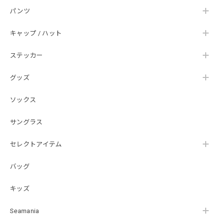
【Double.H】MIR jr
パンツ
#1.Royal Albino / White
2026/07/24
キャップ / ハット
はじめて利用しましたが、商品の梱包も問題なく大変迅速に
発送していただけました！ また手書きで書かれたメッセー
ステッカー
ジが同封されており、気遣いの行き届いた対応だなと感じま
した。 次回も購入する際には利用したいと思っております。
グッズ
後は購入したルアーで実釣するのみです！ ありがとうござい
ました。
ソックス
サングラス
Hand Landing ヘヴィーウエイトTシャツ［WHT］
ナチュラルホワイト XXXL
セレクトアイテム
2026/07/21
バッグ
SKULL JAPAN Cotton TEE［WHT］
キッズ
ホワイト XXXL
2026/07/21
Seamania