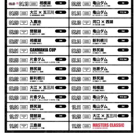
MIR届きました。発送まで迅速に対応して頂きありがとうご
ざいました。
【Seamania】Uv Rush Cool Logo Zip Parka［BLK］［LIMITED］
ブラック L
2026/07/30
発送も早く着心地最高！！！！ セットアップで短パンも買
えば良かった！！
Logo Sweat Zip Parka [ASH GRY]
アッシュグレー XXL
2026/07/30
夏の早朝 少し肌寒い時一枚羽織りたい時ちょうど良い。
秋 冬 春 中でも外でも、ちょっと良い。厚めの生地がし
っかりしていて、タウンユースでも、気分良く歩けます。