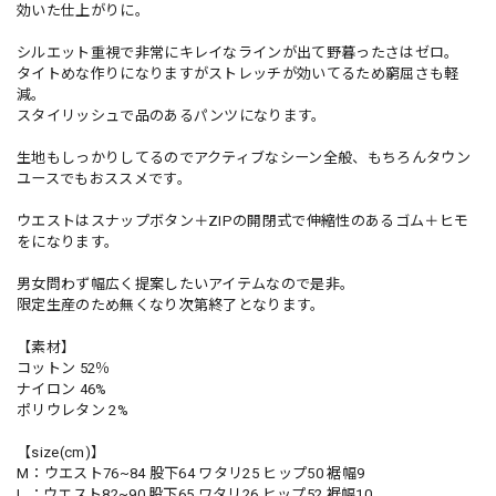
効いた仕上がりに。
シルエット重視で非常にキレイなラインが出て野暮ったさはゼロ。
タイトめな作りになりますがストレッチが効いてるため窮屈さも軽
減。
スタイリッシュで品のあるパンツになります。
生地もしっかりしてるのでアクティブなシーン全般、もちろんタウン
ユースでもおススメです。
ウエストはスナップボタン＋ZIPの開閉式で伸縮性のあるゴム＋ヒモ
をになります。
男女問わず幅広く提案したいアイテムなので是非。
限定生産のため無くなり次第終了となります。
【素材】
コットン 52％
ナイロン 46%
ポリウレタン 2%
【size(cm)】
M：ウエスト76~84 股下64 ワタリ25 ヒップ50 裾幅9
L ：ウエスト82~90 股下65 ワタリ26 ヒップ52 裾幅10