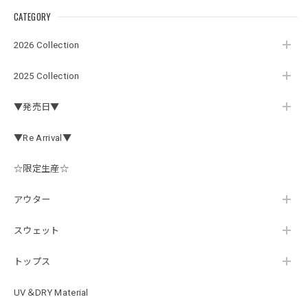
CATEGORY
Electric Motor Wire Code Jacket
2026/07/30
2026 Collection
2025 Collection
ネオプレーンの生地のしなやかな品で、何にでも使えるバス
マニアファンには、欠かせないアイテムですよ。ワイヤージ
▼発売日▼
ャケットは、もちろん 車内の、ロッドバーにマッチして、
気分も上がります。
▼Re Arrival▼
☆限定生産☆
アーチロゴ ベビービブ
ネイビー
アウター
2026/07/30
この秋、車を新しくする予定で、車内のインテリアに飾る予
スウェット
定です。 可愛いですよ。 生地もしっかりしていて良かった
です。
トップス
UV＆DRY Material