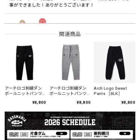
事ができました！ありがとうございます！
ロゴパターンBREATHTECH®３LAYERレインジャケット［BEG/BLK］
関連商品
ベージュ/ブラック L
2026/08/05
丁寧に梱包されており、メッセージカードやステッカーも同
梱して良かったです。 また購入する機会がございました
ら、よろしくお願いいたします！
アーチロゴ刺繍ダン
アーチロゴ刺繍ダン
Arch Logo Sweat
Drip Arch Logo Uv Dry Tee [BLACK]
ボールニットパンツ
ボールニットパンツ
Pants ［BLK］
ブラック L
［BLK］
［GRY］
2026/08/03
¥8,800
¥8,800
¥8,800
【Double.H】MIR
Daeun / BlackSilver
2026/07/31