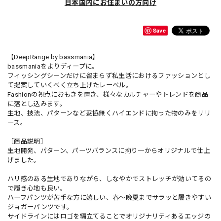
日本国内にお住まいの方向け
Save
【DeepRange by bassmania】
bassmaniaをよりディープに。
フィッシングシーンだけに留まらず私生活におけるファッションとし
て提案していくべく立ち上げたレーベル。
Fashionの視点におもきを置き、様々なカルチャーやトレンドを商品
に落とし込みます。
生地、技法、パターンなど妥協無くハイエンドに拘った物のみをリリ
ース。
［商品説明］
生地開発、パターン、パーツバランスに拘り一からオリジナルで仕上
げました。
ハリ感のある生地でありながら、しなやかでストレッチが効いてるの
で履き心地も良い。
ハーフパンツが苦手な方に嬉しい、春～晩夏までサラッと履きやすい
ジョガーパンツです。
サイドラインにはロゴを編立てることでオリジナリティあるエッジの