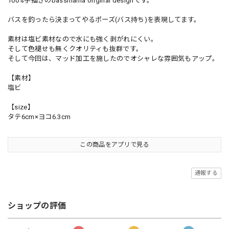
100%手描きのbassmania original designです。
バスを釣ったら決まってやるポーズ(バス持ち)を表現してます。
素材は塩ビ素材なので水にも強く剥がれにくい。
そして色褪せも無くクオリティも抜群です。
そして今回は、マッド加工を施したのでオシャレな雰囲気もアップ。
【素材】
塩ビ
【size】
タテ6cm×ヨコ6.3cm
この商品をアプリで見る
通報する
ショップの評価