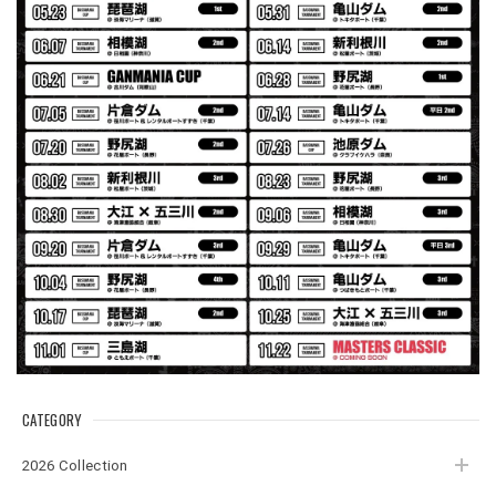
Logo Sweat Zip Parka [ASH GRY]
アッシュグレー XXL
2026/07/30
夏の早朝 少し肌寒い時一枚羽織りたい時ちょうど良い。
秋 冬 春 中でも外でも、ちょっと良い。厚めの生地がし
っかりしていて、タウンユースでも、気分良く歩けます。
Electric Motor Wire Code Jacket
2026/07/30
ネオプレーンの生地のしなやかな品で、何にでも使えるバス
マニアファンには、欠かせないアイテムですよ。ワイヤージ
ャケットは、もちろん 車内の、ロッドバーにマッチして、
気分も上がります。
CATEGORY
アーチロゴ ベビービブ
2026 Collection
ネイビー