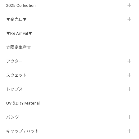
2026/07/30
2025 Collection
この秋、車を新しくする予定で、車内のインテリアに飾る予
▼発売日▼
定です。 可愛いですよ。 生地もしっかりしていて良かった
です。
▼Re Arrival▼
☆限定生産☆
【Double.H】MIR jr
#1.Royal Albino / White
アウター
2026/07/24
はじめて利用しましたが、商品の梱包も問題なく大変迅速に
スウェット
発送していただけました！ また手書きで書かれたメッセー
ジが同封されており、気遣いの行き届いた対応だなと感じま
トップス
した。 次回も購入する際には利用したいと思っております。
後は購入したルアーで実釣するのみです！ ありがとうござい
UV＆DRY Material
ました。
パンツ
Hand Landing ヘヴィーウエイトTシャツ［WHT］
キャップ / ハット
ナチュラルホワイト XXXL