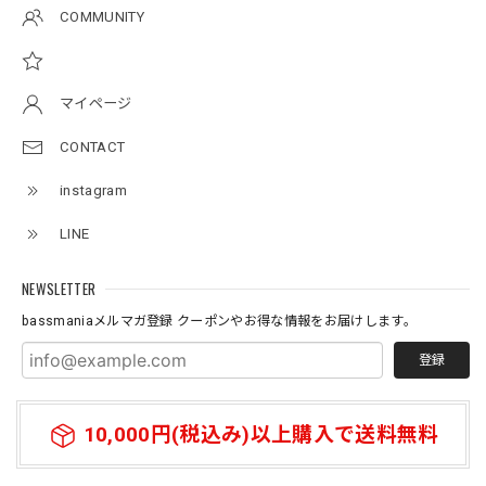
2026/07/11
COMMUNITY
アーチロゴKidsTシャツ
サンドベージュ 140
マイページ
2026/07/11
CONTACT
instagram
Original pattern Uv Rush 3way Pullover［BANDANA Black］［LIMITED］
バンダナブラック XXL
LINE
2026/07/11
NEWSLETTER
bassmaniaメルマガ登録 クーポンやお得な情報をお届けします。
登録
10,000円(税込み)以上購入で送料無料