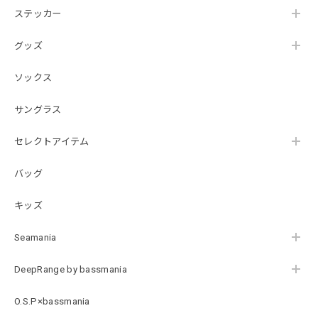
2026/07/21
ステッカー
グッズ
SKULL JAPAN Cotton TEE［WHT］
ホワイト XXXL
ソックス
2026/07/21
サングラス
【DeepRangebybassmania】Active Summer Cargo Pants［BLACK］
セレクトアイテム
ブラック XXL
2026/07/21
バッグ
キッズ
B logo Cotton TEE［WHT］
ホワイト XXXL
Seamania
2026/07/21
DeepRange by bassmania
Arch Logo Dry TEE [BLK]
O.S.P×bassmania
ブラック XXXL