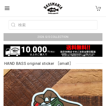
2026 S/S COLLECTION
HAND BASS original sticker ［small］