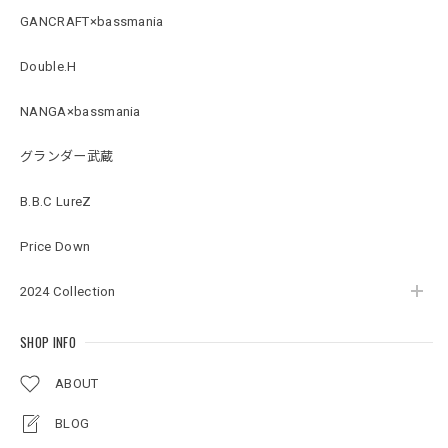
2026/07/21
GANCRAFT×bassmania
Double.H
Original Pattern UV Rush Leggings［Mix Design］ [LIMITED]
ミックスデザイン M
NANGA×bassmania
2026/07/18
グランダー武蔵
BMサークルロゴステッカー
B.B.C LureZ
2026/07/17
Price Down
2024 Collection
Original pattern Uv Rush 3way Pullover［BANDANA Black］［LIMITED］
バンダナブラック XXL
2026/07/17
SHOP INFO
ABOUT
アーチロゴKidsプルオーバー
BLOG
杢グレー×ブラック 150