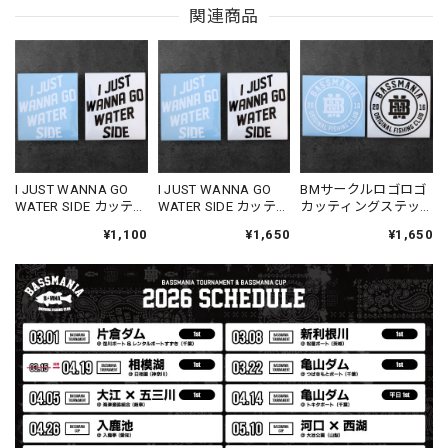
Drip Arch Logo Uv Dry Tee [BLACK]
関連商品
ブラック L
2026/08/03
【Double.H】MIR
Daeun / BlackSilver
2026/07/31
MIR届きました。発送まで迅速に対応して頂きありがとうご
I JUST WANNA GO
I JUST WANNA GO
BMサークルロゴロゴ
WATER SIDE カッティ
WATER SIDE カッティ
カッティングステッ
ざいました。
ングステッカー M
ングステッカー L
カー L [14cm]
¥1,100
¥1,650
¥1,650
[H12.0×W10.7]
[H20.0×W18.0]
【Seamania】Uv Rush Cool Logo Zip Parka［BLK］［LIMITED］
ブラック L
2026/07/30
発送も早く着心地最高！！！！ セットアップで短パンも買
えば良かった！！