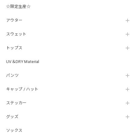
☆限定生産☆
【Double.H】MIR jr
#1.Royal Albino / White
アウター
2026/07/24
はじめて利用しましたが、商品の梱包も問題なく大変迅速に
スウェット
発送していただけました！ また手書きで書かれたメッセー
ジが同封されており、気遣いの行き届いた対応だなと感じま
トップス
した。 次回も購入する際には利用したいと思っております。
後は購入したルアーで実釣するのみです！ ありがとうござい
UV＆DRY Material
ました。
パンツ
Hand Landing ヘヴィーウエイトTシャツ［WHT］
キャップ / ハット
ナチュラルホワイト XXXL
2026/07/21
ステッカー
グッズ
SKULL JAPAN Cotton TEE［WHT］
ホワイト XXXL
ソックス
2026/07/21