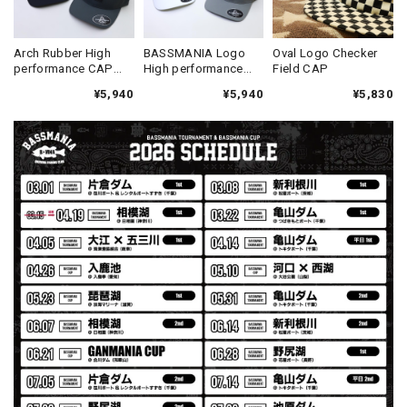
2026/07/31
MIR届きました。発送まで迅速に対応して頂きありがとうご
Arch Rubber High
BASSMANIA Logo
Oval Logo Checker
performance CAP
High performance
Field CAP
ざいました。
［FLEXFIT DELTA
CAP［FLEXFIT DELTA
¥5,940
¥5,940
¥5,830
BODY］
BODY］
【Seamania】Uv Rush Cool Logo Zip Parka［BLK］［LIMITED］
ブラック L
2026/07/30
発送も早く着心地最高！！！！ セットアップで短パンも買
えば良かった！！
Logo Sweat Zip Parka [ASH GRY]
アッシュグレー XXL
2026/07/30
夏の早朝 少し肌寒い時一枚羽織りたい時ちょうど良い。
秋 冬 春 中でも外でも、ちょっと良い。厚めの生地がし
っかりしていて、タウンユースでも、気分良く歩けます。