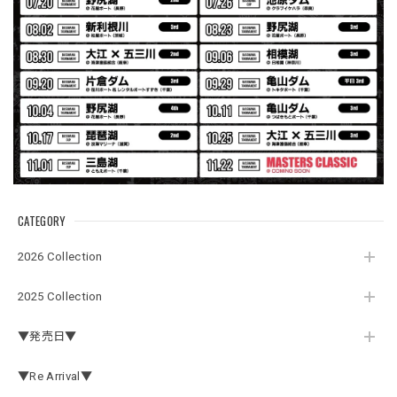
Electric Motor Wire Code Jacket
2026/07/30
ネオプレーンの生地のしなやかな品で、何にでも使えるバス
マニアファンには、欠かせないアイテムですよ。ワイヤージ
ャケットは、もちろん 車内の、ロッドバーにマッチして、
気分も上がります。
CATEGORY
アーチロゴ ベビービブ
2026 Collection
ネイビー
2026/07/30
2025 Collection
この秋、車を新しくする予定で、車内のインテリアに飾る予
▼発売日▼
定です。 可愛いですよ。 生地もしっかりしていて良かった
です。
▼Re Arrival▼