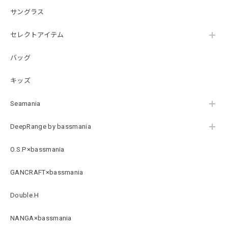
サングラス
【DeepRangebybassmania】Active Summer Cargo Pants［BLACK］
セレクトアイテム
ブラック XXL
2026/07/21
バッグ
キッズ
B logo Cotton TEE［WHT］
ホワイト XXXL
Seamania
2026/07/21
DeepRange by bassmania
Arch Logo Dry TEE [BLK]
O.S.P×bassmania
ブラック XXXL
2026/07/21
GANCRAFT×bassmania
Double.H
Original Pattern UV Rush Leggings［Mix Design］ [LIMITED]
ミックスデザイン M
NANGA×bassmania
2026/07/18