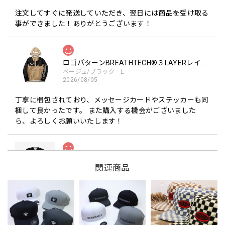
注文してすぐに発送していただき、翌日には商品を受け取る
事ができました！ありがとうございます！
ロゴパターンBREATHTECH®３LAYERレインジャケット［BEG/BLK］
ベージュ/ブラック L
2026/08/05
丁寧に梱包されており、メッセージカードやステッカーも同
梱して良かったです。 また購入する機会がございました
ら、よろしくお願いいたします！
Drip Arch Logo Uv Dry Tee [BLACK]
関連商品
ブラック L
2026/08/03
【Double.H】MIR
Daeun / BlackSilver