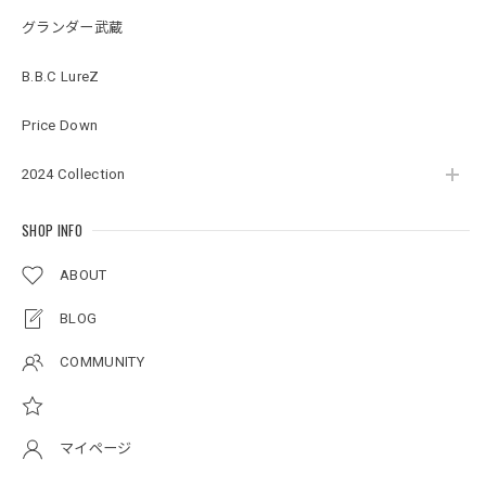
グランダー武蔵
BMサークルロゴステッカー
B.B.C LureZ
2026/07/17
Price Down
2024 Collection
Original pattern Uv Rush 3way Pullover［BANDANA Black］［LIMITED］
バンダナブラック XXL
2026/07/17
SHOP INFO
ABOUT
アーチロゴKidsプルオーバー
BLOG
杢グレー×ブラック 150
2026/07/11
COMMUNITY
アーチロゴKidsTシャツ
サンドベージュ 140
マイページ
2026/07/11