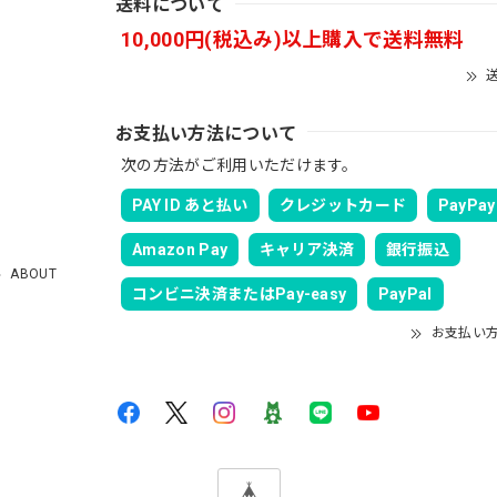
送料について
10,000円(税込み)以上購入で送料無料
送
お支払い方法について
る予定です。 可愛いですよ。 生地もしっかりしていて良かったです。
次の方法がご利用いただけます。
PAY ID あと払い
クレジットカード
PayPay
Amazon Pay
キャリア決済
銀行振込
ABOUT
コンビニ決済またはPay-easy
PayPal
速に発送していただけました！ また手書きで書かれたメッセージが同
お支払い
も購入する際には利用したいと思っております。 後は購入したルアー
ツ［WHT］