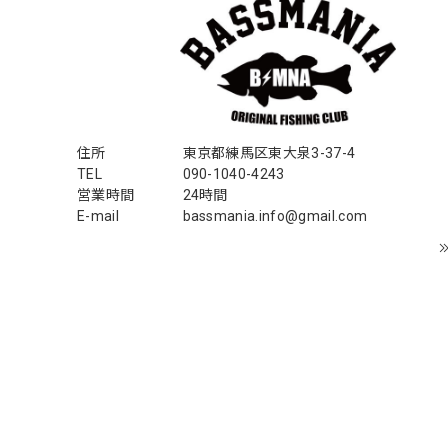
アーチロゴ ベビービブ
ネイビー
2026/07/30
この秋、車を新しくする予定で、車内のインテリアに飾
住所
東京都練馬区東大泉3-37-4
TEL
090-1040-4243
営業時間
24時間
【Double.H】MIR jr
E-mail
bassmania.info@gmail.com
#1.Royal Albino / White
2026/07/24
はじめて利用しましたが、商品の梱包も問題なく大変迅
おり、気遣いの行き届いた対応だなと感じました。 次回
るのみです！ ありがとうございました。
Hand Landing ヘヴィーウエイトTシャ
ナチュラルホワイト XXXL