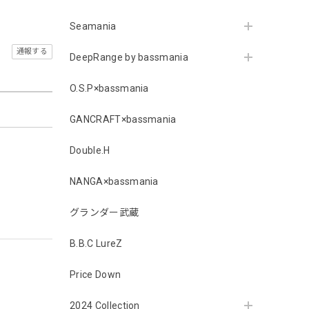
Seamania
通報する
DeepRange by bassmania
O.S.P×bassmania
GANCRAFT×bassmania
Double.H
NANGA×bassmania
グランダー武蔵
B.B.C LureZ
Price Down
2024 Collection