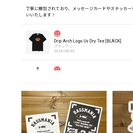
丁寧に梱包されており、メッセージカードやステッカー
いいたします！
Drip Arch Logo Uv Dry Tee [BLACK]
ブラック L
2026/08/03
【Double.H】MIR
Daeun / BlackSilver
2026/07/31
MIR届きました。発送まで迅速に対応して頂きありがと
【Seamania】Uv Rush Cool Logo Zip 
ブラック L