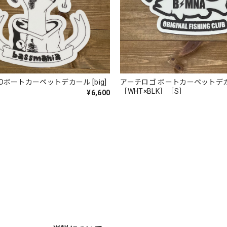
も買えば良かった！！
EELDボートカーペットデカール [big]
アーチロゴ ボートカーペットデ
［WHT×BLK］［S］
¥6,600
。秋 冬 春 中でも外でも、ちょっと良い。厚めの生地がしっかり
バスマニアファンには、欠かせないアイテムですよ。ワイヤージャケ
ります。