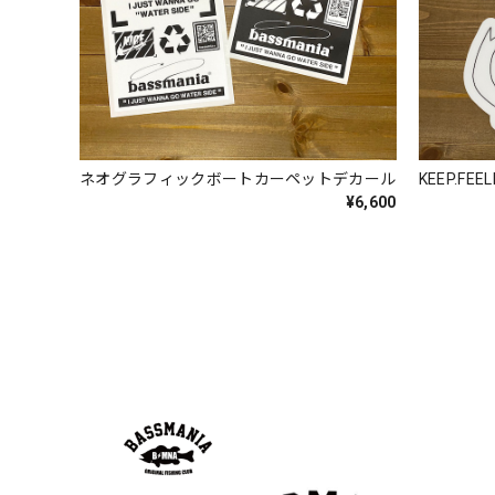
2026/07/30
発送も早く着心地最高！！！！ セットアップで短パン
Logo Sweat Zip Parka [ASH GRY]
アッシュグレー XXL
ネオグラフィックボートカーペットデカール
KEEP.F
2026/07/30
¥6,600
夏の早朝 少し肌寒い時一枚羽織りたい時ちょうど良い
て、タウンユースでも、気分良く歩けます。
Electric Motor Wire Code Jacket
2026/07/30
ネオプレーンの生地のしなやかな品で、何にでも使える
ちろん 車内の、ロッドバーにマッチして、気分も上が