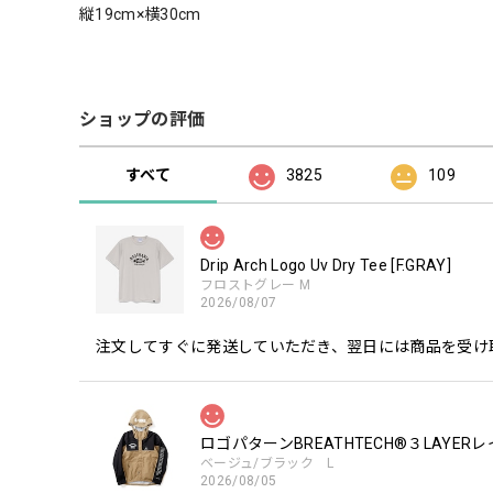
縦19cm×横30cm
ショップの評価
すべて
3825
109
Drip Arch Logo Uv Dry Tee [F.GRAY]
フロストグレー M
2026/08/07
注文してすぐに発送していただき、翌日には商品を受け
ロゴパターンBREATHTECH®３LAYER
ベージュ/ブラック L
2026/08/05