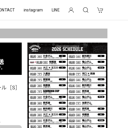
ONTACT
instagram
LINE
ール［S］
e