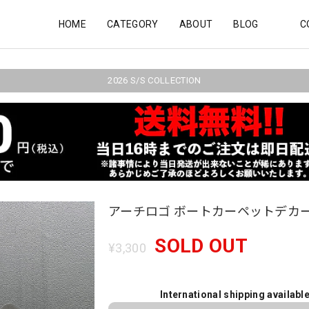
HOME
CATEGORY
ABOUT
BLOG
C
2026 S/S COLLECTION
アーチロゴ ボートカーペットデカ
SOLD OUT
¥3,300
International shipping availabl