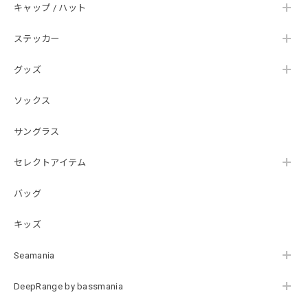
キャップ / ハット
ステッカー
【DeepRangebybassmania】Active Summer Cargo Pants［BLACK］
ブラック XXL
2026/07/21
グッズ
ソックス
B logo Cotton TEE［WHT］
ホワイト XXXL
サングラス
2026/07/21
セレクトアイテム
バッグ
Arch Logo Dry TEE [BLK]
ブラック XXXL
2026/07/21
キッズ
Seamania
Original Pattern UV Rush Leggings［Mix Design］ [LIMITED]
ミックスデザイン M
DeepRange by bassmania
2026/07/18