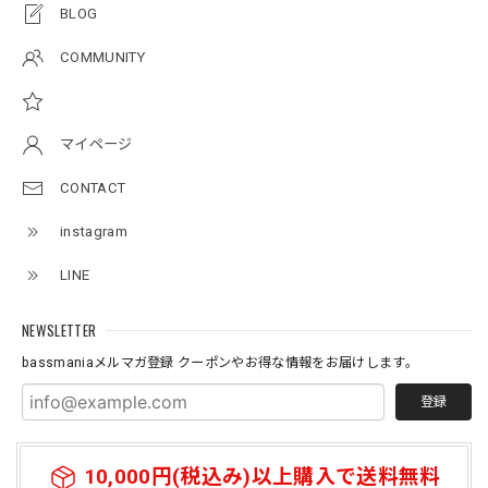
BLOG
Original pattern Uv Rush 3way Pullover［BANDANA Black］［LIMITED］
COMMUNITY
バンダナブラック XXL
2026/07/11
マイページ
Logo Neoprene Multi Belt 2pcs
CONTACT
2026/07/09
instagram
ネオプレーン素材の、ロッドベルト、、、 柔らかく、伸び
LINE
があり大切な、ロッドを守りながら、しっかりと固定してま
とめられます。 エレキの電源ケーブルを、スマートに束ね
たり、魚探の振動子ケーブルや電源ケーブルなど、キレイに
NEWSLETTER
まとめたい時に大変役立つベルトです。バスマニアファンに
bassmaniaメルマガ登録 クーポンやお得な情報をお届けします。
は、 たまらないロゴがまた統一感を上げてくれる大切な、
アイテムになっています。何本あってもいいと思う商品にな
登録
っています。
10,000円(税込み)以上購入で送料無料