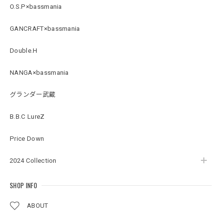
O.S.P×bassmania
BMサークルロゴステッカー
GANCRAFT×bassmania
2026/07/17
Double.H
NANGA×bassmania
Original pattern Uv Rush 3way Pullover［BANDANA Black］［LIMITED］
バンダナブラック XXL
グランダー武蔵
2026/07/17
B.B.C LureZ
アーチロゴKidsプルオーバー
Price Down
杢グレー×ブラック 150
2026/07/11
2024 Collection
SHOP INFO
アーチロゴKidsTシャツ
サンドベージュ 140
ABOUT
2026/07/11