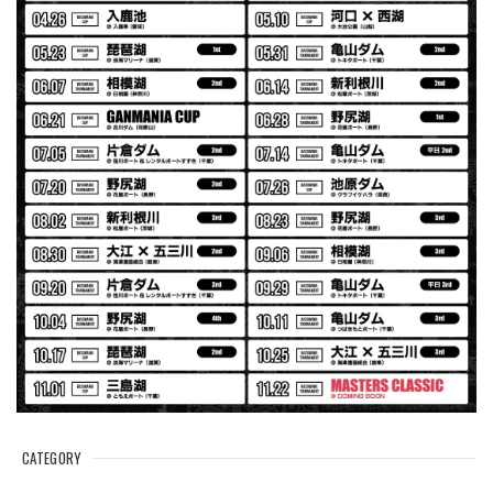
Electric Motor Wire Code Jacket
2026/07/30
ネオプレーンの生地のしなやかな品で、何にでも使えるバス
マニアファンには、欠かせないアイテムですよ。ワイヤージ
ャケットは、もちろん 車内の、ロッドバーにマッチして、
気分も上がります。
アーチロゴ ベビービブ
ネイビー
2026/07/30
この秋、車を新しくする予定で、車内のインテリアに飾る予
定です。 可愛いですよ。 生地もしっかりしていて良かった
です。
CATEGORY