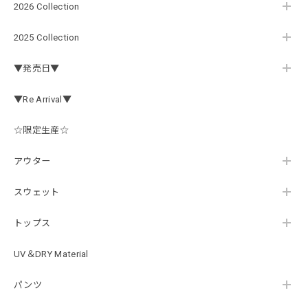
2026 Collection
【Double.H】MIR jr
#1.Royal Albino / White
2025 Collection
2026/07/24
▼発売日▼
はじめて利用しましたが、商品の梱包も問題なく大変迅速に
発送していただけました！ また手書きで書かれたメッセー
▼Re Arrival▼
ジが同封されており、気遣いの行き届いた対応だなと感じま
した。 次回も購入する際には利用したいと思っております。
後は購入したルアーで実釣するのみです！ ありがとうござい
☆限定生産☆
ました。
アウター
スウェット
Hand Landing ヘヴィーウエイトTシャツ［WHT］
ナチュラルホワイト XXXL
2026/07/21
トップス
UV＆DRY Material
SKULL JAPAN Cotton TEE［WHT］
パンツ
ホワイト XXXL
2026/07/21