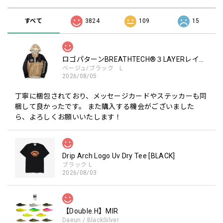
すべて
3824
109
15
ロゴパターンBREATHTECH®３LAYERレインジャケット［BEG/BLK］
ベージュ/ブラック L
2026/08/05
丁寧に梱包されており、メッセージカードやステッカーも同
梱して良かったです。 また購入する機会がございました
ら、よろしくお願いいたします！
Drip Arch Logo Uv Dry Tee [BLACK]
ブラック L
2026/08/03
【Double.H】MIR
Daeun / BlackSilver