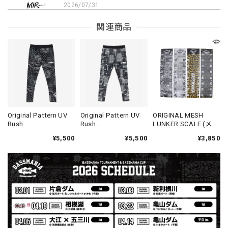
2026/07/31
MIR届きました。発送まで迅速に対応して頂きありがとうご
関連商品
ざいました。
【Seamania】Uv Rush Cool Logo Zip Parka［BLK］［LIMITED］
ブラック L
2026/07/30
発送も早く着心地最高！！！！ セットアップで短パンも買
Original Pattern UV
Original Pattern UV
ORIGINAL MESH
Rush
Rush
LUNKER SCALE (メジ
えば良かった！！
Leggings［Original
Leggings［BANDAN
ャーシート)
¥5,500
¥5,500
¥3,850
Design］ [LIMITED]
A BLACK］ [LIMITED]
Logo Sweat Zip Parka [ASH GRY]
アッシュグレー XXL
2026/07/30
夏の早朝 少し肌寒い時一枚羽織りたい時ちょうど良い。
秋 冬 春 中でも外でも、ちょっと良い。厚めの生地がし
っかりしていて、タウンユースでも、気分良く歩けます。