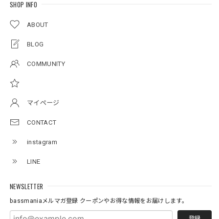
2026/07/17
SHOP INFO
ABOUT
アーチロゴKidsプルオーバー
BLOG
杢グレー×ブラック 150
2026/07/11
COMMUNITY
アーチロゴKidsTシャツ
サンドベージュ 140
マイページ
2026/07/11
CONTACT
instagram
Original pattern Uv Rush 3way Pullover［BANDANA Black］［LIMITED］
バンダナブラック XXL
LINE
2026/07/11
NEWSLETTER
bassmaniaメルマガ登録 クーポンやお得な情報をお届けします。
登録