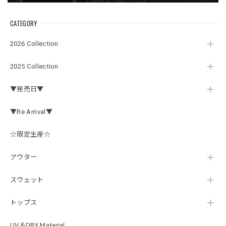
気分も上がります。
CATEGORY
アーチロゴ ベビービブ
2026 Collection
ネイビー
2026/07/30
2025 Collection
この秋、車を新しくする予定で、車内のインテリアに飾る予
▼発売日▼
定です。 可愛いですよ。 生地もしっかりしていて良かった
です。
▼Re Arrival▼
☆限定生産☆
【Double.H】MIR jr
#1.Royal Albino / White
アウター
2026/07/24
はじめて利用しましたが、商品の梱包も問題なく大変迅速に
スウェット
発送していただけました！ また手書きで書かれたメッセー
ジが同封されており、気遣いの行き届いた対応だなと感じま
トップス
した。 次回も購入する際には利用したいと思っております。
後は購入したルアーで実釣するのみです！ ありがとうござい
UV＆DRY Material