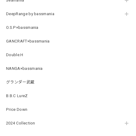
Seamania
2026/07/21
DeepRange by bassmania
Arch Logo Dry TEE [BLK]
O.S.P×bassmania
ブラック XXXL
2026/07/21
GANCRAFT×bassmania
Double.H
Original Pattern UV Rush Leggings［Mix Design］ [LIMITED]
ミックスデザイン M
NANGA×bassmania
2026/07/18
グランダー武蔵
BMサークルロゴステッカー
B.B.C LureZ
2026/07/17
Price Down
2024 Collection
Original pattern Uv Rush 3way Pullover［BANDANA Black］［LIMITED］
バンダナブラック XXL