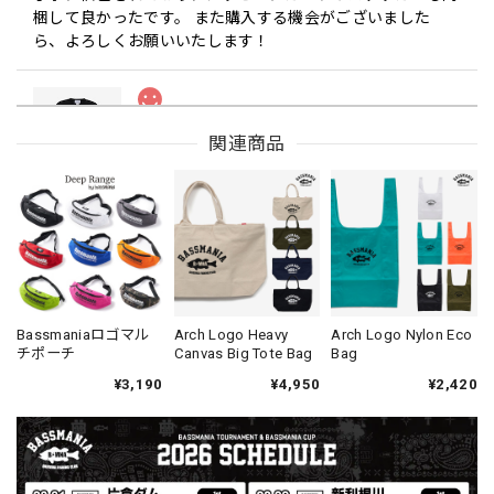
梱して良かったです。 また購入する機会がございました
ら、よろしくお願いいたします！
Drip Arch Logo Uv Dry Tee [BLACK]
関連商品
ブラック L
2026/08/03
【Double.H】MIR
Daeun / BlackSilver
2026/07/31
MIR届きました。発送まで迅速に対応して頂きありがとうご
Bassmaniaロゴマル
Arch Logo Heavy
Arch Logo Nylon Eco
チポーチ
Canvas Big Tote Bag
Bag
ざいました。
¥3,190
¥4,950
¥2,420
【Seamania】Uv Rush Cool Logo Zip Parka［BLK］［LIMITED］
ブラック L
2026/07/30