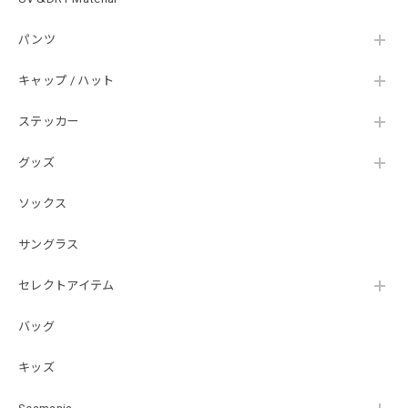
ました。
パンツ
Hand Landing ヘヴィーウエイトTシャツ［WHT］
キャップ / ハット
ナチュラルホワイト XXXL
2026/07/21
ステッカー
グッズ
SKULL JAPAN Cotton TEE［WHT］
ホワイト XXXL
ソックス
2026/07/21
サングラス
【DeepRangebybassmania】Active Summer Cargo Pants［BLACK］
セレクトアイテム
ブラック XXL
2026/07/21
バッグ
キッズ
B logo Cotton TEE［WHT］
ホワイト XXXL