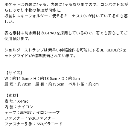
ポケットは外装に2ヶ所、内装に1ヶ所ありますので、コンパクトなが
らしっかり小物の整理が可能に。
収納にはキーフォルダーに使えるミニナスカンが付いていてるのも嬉
しい。
表地素材は防水素材のX-PACを採用しているので、雨でも安心してご
使用頂けます。
ショルダーストラップは素早い伸縮操作を可能にするJETGLIDE(ジェ
ットグライド)が標準装備されています。
【サイズ】
W：約14.5cm × H：約18.5cm × D：約5cm
最 短：約78cm 最 長：約135cm ベルト幅：約.cm
【素材】
表 地：X-Pac
内 装：ナイロン
テープ：高密度ナイロンテープ
ファスナー：YKKファスナー
ファスナー引手：550パラコード