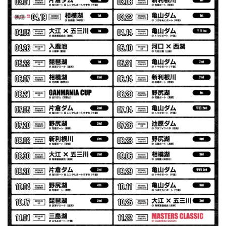
発送も早く着心地最高！！！！ セットアップで短パンも買
えば良かった！！
Logo Sweat Zip Parka [ASH GRY]
アッシュグレー XXL
2026/07/30
夏の早朝 少し肌寒い時一枚羽織りたい時ちょうど良い。
秋 冬 春 中でも外でも、ちょっと良い。厚めの生地がし
っかりしていて、タウンユースでも、気分良く歩けます。
Electric Motor Wire Code Jacket
2026/07/30
ネオプレーンの生地のしなやかな品で、何にでも使えるバス
マニアファンには、欠かせないアイテムですよ。ワイヤージ
ャケットは、もちろん 車内の、ロッドバーにマッチして、