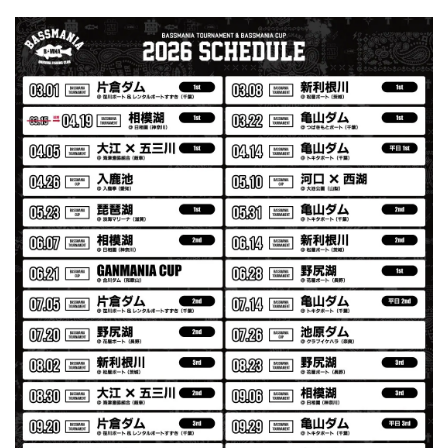
【Seamania】Uv Rush Cool Logo Zip Parka［BLK］［LIMITED］
ブラック L
2026/07/30
発送も早く着心地最高！！！！ セットアップで短パンも買
えば良かった！！
Logo Sweat Zip Parka [ASH GRY]
アッシュグレー XXL
2026/07/30
夏の早朝 少し肌寒い時一枚羽織りたい時ちょうど良い。
秋 冬 春 中でも外でも、ちょっと良い。厚めの生地がし
っかりしていて、タウンユースでも、気分良く歩けます。
Electric Motor Wire Code Jacket
2026/07/30