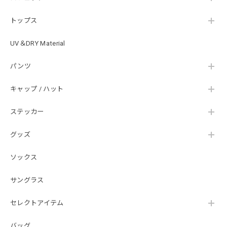
発送していただけました！ また手書きで書かれたメッセー
ジが同封されており、気遣いの行き届いた対応だなと感じま
トップス
した。 次回も購入する際には利用したいと思っております。
後は購入したルアーで実釣するのみです！ ありがとうござい
UV＆DRY Material
ました。
パンツ
Hand Landing ヘヴィーウエイトTシャツ［WHT］
キャップ / ハット
ナチュラルホワイト XXXL
2026/07/21
ステッカー
グッズ
SKULL JAPAN Cotton TEE［WHT］
ホワイト XXXL
ソックス
2026/07/21
サングラス
【DeepRangebybassmania】Active Summer Cargo Pants［BLACK］
セレクトアイテム
ブラック XXL
2026/07/21
バッグ