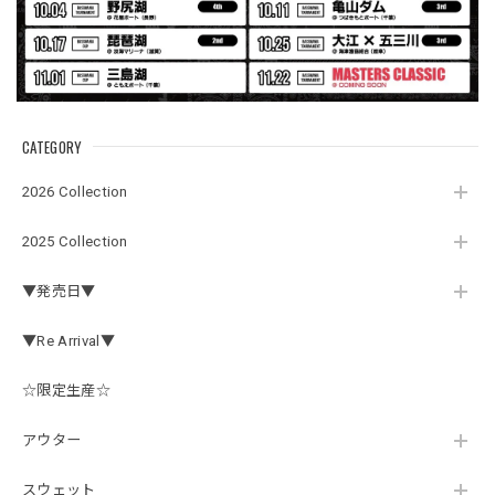
ネオプレーンの生地のしなやかな品で、何にでも使えるバス
マニアファンには、欠かせないアイテムですよ。ワイヤージ
ャケットは、もちろん 車内の、ロッドバーにマッチして、
気分も上がります。
CATEGORY
アーチロゴ ベビービブ
2026 Collection
ネイビー
2026/07/30
2025 Collection
この秋、車を新しくする予定で、車内のインテリアに飾る予
▼発売日▼
定です。 可愛いですよ。 生地もしっかりしていて良かった
です。
▼Re Arrival▼
☆限定生産☆
【Double.H】MIR jr
#1.Royal Albino / White
アウター
2026/07/24
はじめて利用しましたが、商品の梱包も問題なく大変迅速に
スウェット