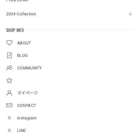
2024 Collection
Original pattern Uv Rush 3way Pullover［BANDANA Black］［LIMITED］
バンダナブラック XXL
2026/07/17
SHOP INFO
ABOUT
アーチロゴKidsプルオーバー
BLOG
杢グレー×ブラック 150
2026/07/11
COMMUNITY
アーチロゴKidsTシャツ
サンドベージュ 140
マイページ
2026/07/11
CONTACT
instagram
Original pattern Uv Rush 3way Pullover［BANDANA Black］［LIMITED］
バンダナブラック XXL
LINE
2026/07/11