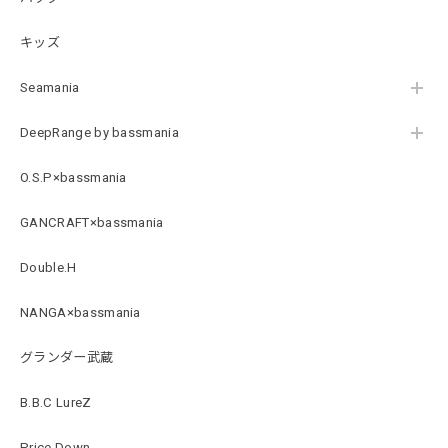
キッズ
B logo Cotton TEE［WHT］
ホワイト XXXL
Seamania
2026/07/21
DeepRange by bassmania
Arch Logo Dry TEE [BLK]
O.S.P×bassmania
ブラック XXXL
2026/07/21
GANCRAFT×bassmania
Double.H
Original Pattern UV Rush Leggings［Mix Design］ [LIMITED]
ミックスデザイン M
NANGA×bassmania
2026/07/18
グランダー武蔵
BMサークルロゴステッカー
B.B.C LureZ
2026/07/17
Price Down