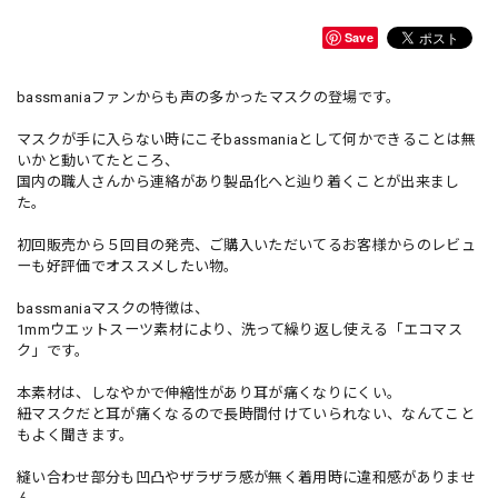
Save
bassmaniaファンからも声の多かったマスクの登場です。
マスクが手に入らない時にこそbassmaniaとして何かできることは無
いかと動いてたところ、
国内の職人さんから連絡があり製品化へと辿り着くことが出来まし
た。
初回販売から５回目の発売、ご購入いただいてるお客様からのレビュ
ーも好評価でオススメしたい物。
bassmaniaマスクの特徴は、
1mmウエットスーツ素材により、洗って繰り返し使える「エコマス
ク」です。
本素材は、しなやかで伸縮性があり耳が痛くなりにくい。
紐マスクだと耳が痛くなるので長時間付けていられない、なんてこと
もよく聞きます。
縫い合わせ部分も凹凸やザラザラ感が無く着用時に違和感がありませ