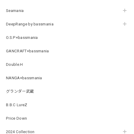
2026/07/21
Seamania
DeepRange by bassmania
【DeepRangebybassmania】Active Summer Cargo Pants［BLACK］
ブラック XXL
O.S.P×bassmania
2026/07/21
GANCRAFT×bassmania
B logo Cotton TEE［WHT］
Double.H
ホワイト XXXL
2026/07/21
NANGA×bassmania
グランダー武蔵
Arch Logo Dry TEE [BLK]
ブラック XXXL
2026/07/21
B.B.C LureZ
Price Down
Original Pattern UV Rush Leggings［Mix Design］ [LIMITED]
2024 Collection
ミックスデザイン M