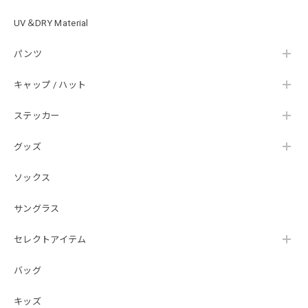
UV＆DRY Material
【Double.H】MIR jr
パンツ
#1.Royal Albino / White
2026/07/24
キャップ / ハット
はじめて利用しましたが、商品の梱包も問題なく大変迅速に
発送していただけました！ また手書きで書かれたメッセー
ステッカー
ジが同封されており、気遣いの行き届いた対応だなと感じま
した。 次回も購入する際には利用したいと思っております。
グッズ
後は購入したルアーで実釣するのみです！ ありがとうござい
ました。
ソックス
サングラス
Hand Landing ヘヴィーウエイトTシャツ［WHT］
ナチュラルホワイト XXXL
セレクトアイテム
2026/07/21
バッグ
SKULL JAPAN Cotton TEE［WHT］
キッズ
ホワイト XXXL