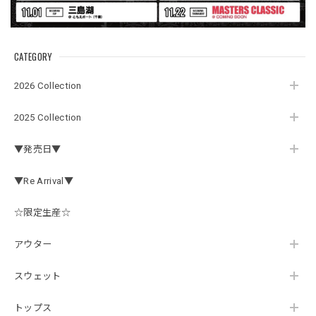
秋 冬 春 中でも外でも、ちょっと良い。厚めの生地がし
っかりしていて、タウンユースでも、気分良く歩けます。
CATEGORY
Electric Motor Wire Code Jacket
2026/07/30
2026 Collection
2025 Collection
ネオプレーンの生地のしなやかな品で、何にでも使えるバス
マニアファンには、欠かせないアイテムですよ。ワイヤージ
▼発売日▼
ャケットは、もちろん 車内の、ロッドバーにマッチして、
気分も上がります。
▼Re Arrival▼
☆限定生産☆
アーチロゴ ベビービブ
ネイビー
アウター
2026/07/30
この秋、車を新しくする予定で、車内のインテリアに飾る予
スウェット
定です。 可愛いですよ。 生地もしっかりしていて良かった
です。
トップス