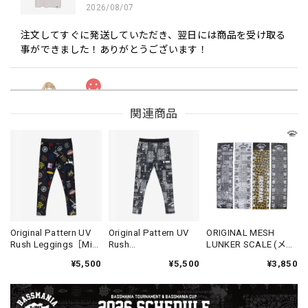
2026/08/07
注文してすぐに発送していただき、翌日には商品を受け取る
事ができました！ありがとうございます！
ロゴパターンBREATHTECH®３LAYERレインジャケット［BEG/BLK］
関連商品
ベージュ/ブラック L
2026/08/05
丁寧に梱包されており、メッセージカードやステッカーも同
梱して良かったです。 また購入する機会がございました
ら、よろしくお願いいたします！
Original Pattern UV
Original Pattern UV
ORIGINAL MESH
Drip Arch Logo Uv Dry Tee [BLACK]
Rush Leggings［Mix
Rush
LUNKER SCALE (メジ
ブラック L
Design］ [LIMITED]
Leggings［BANDAN
ャーシート)
2026/08/03
¥5,500
¥5,500
¥3,850
A BLACK］ [LIMITED]