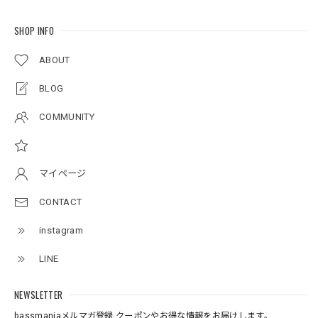
2026/07/18
SHOP INFO
ABOUT
BMサークルロゴステッカー
2026/07/17
BLOG
COMMUNITY
Original pattern Uv Rush 3way Pullover［BANDANA Black］［LIMITED］
バンダナブラック XXL
2026/07/17
マイページ
CONTACT
アーチロゴKidsプルオーバー
instagram
杢グレー×ブラック 150
2026/07/11
LINE
NEWSLETTER
アーチロゴKidsTシャツ
サンドベージュ 140
bassmaniaメルマガ登録 クーポンやお得な情報をお届けします。