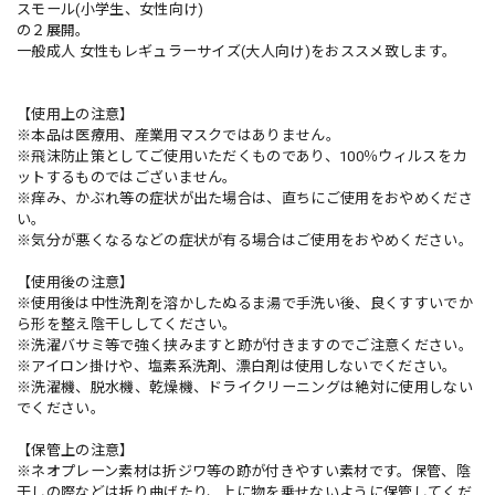
スモール(小学生、女性向け)
の２展開。
一般成人 女性もレギュラーサイズ(大人向け)をおススメ致します。
【使用上の注意】
※本品は医療用、産業用マスクではありません。
※飛沫防止策としてご使用いただくものであり、100％ウィルスをカ
ットするものではございません。
※痒み、かぶれ等の症状が出た場合は、直ちにご使用をおやめくださ
い。
※気分が悪くなるなどの症状が有る場合はご使用をおやめください。
【使用後の注意】
※使用後は中性洗剤を溶かしたぬるま湯で手洗い後、良くすすいでか
ら形を整え陰干ししてください。
※洗濯バサミ等で強く挟みますと跡が付きますのでご注意ください。
※アイロン掛けや、塩素系洗剤、漂白剤は使用しないでください。
※洗濯機、脱水機、乾燥機、ドライクリーニングは絶対に使用しない
でください。
【保管上の注意】
※ネオプレーン素材は折ジワ等の跡が付きやすい素材です。保管、陰
干しの際などは折り曲げたり、上に物を乗せないように保管してくだ