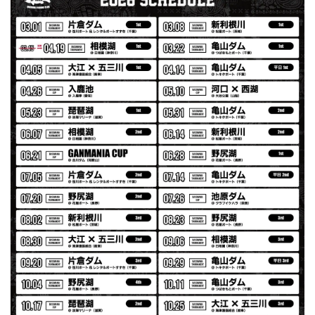
【Double.H】MIR
Daeun / BlackSilver
2026/07/31
MIR届きました。発送まで迅速に対応して頂きありがとうご
ざいました。
【Seamania】Uv Rush Cool Logo Zip Parka［BLK］［LIMITED］
ブラック L
2026/07/30
発送も早く着心地最高！！！！ セットアップで短パンも買
えば良かった！！
Logo Sweat Zip Parka [ASH GRY]
アッシュグレー XXL
2026/07/30
夏の早朝 少し肌寒い時一枚羽織りたい時ちょうど良い。