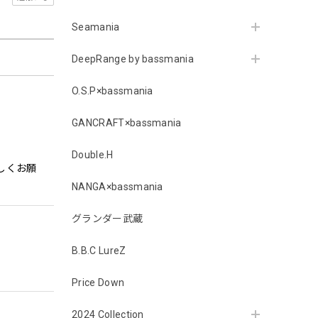
Seamania
DeepRange by bassmania
O.S.P×bassmania
GANCRAFT×bassmania
Double.H
しくお願
NANGA×bassmania
グランダー武蔵
B.B.C LureZ
Price Down
2024 Collection