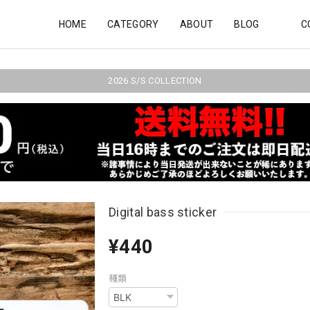
HOME
CATEGORY
ABOUT
BLOG
C
2026 S/S COLLECTION
Digital bass sticker
¥440
種類