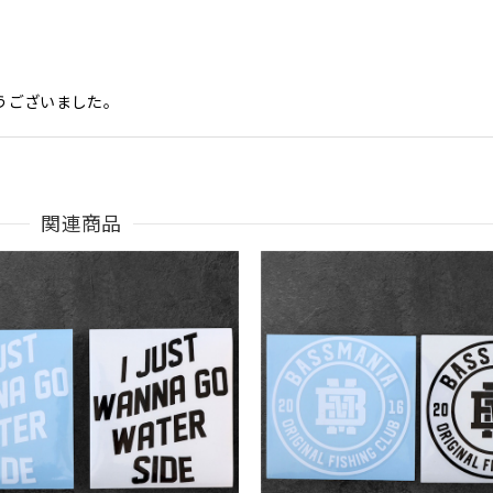
うございました。
Parka［BLK］［LIMITED］
関連商品
も買えば良かった！！
。秋 冬 春 中でも外でも、ちょっと良い。厚めの生地がしっかり