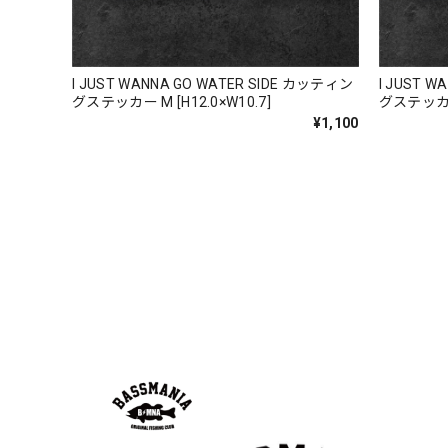
Electric Motor Wire Code Jacket
I JUST WANNA GO WATER SIDE カッティン
I JUST 
2026/07/30
グステッカー M [H12.0×W10.7]
グステッカー 
¥1,100
ネオプレーンの生地のしなやかな品で、何にでも使える
ちろん 車内の、ロッドバーにマッチして、気分も上が
アーチロゴ ベビービブ
ネイビー
2026/07/30
この秋、車を新しくする予定で、車内のインテリアに飾
【Double.H】MIR jr
#1.Royal Albino / White