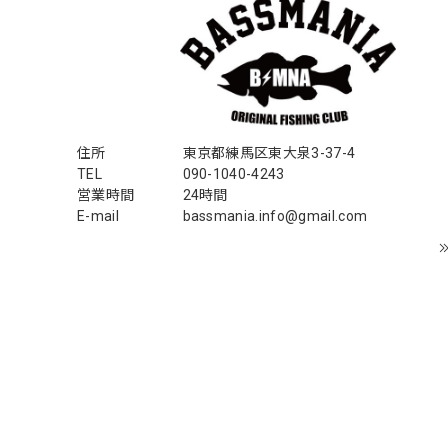
2026/07/24
はじめて利用しましたが、商品の梱包も問題なく大変迅
おり、気遣いの行き届いた対応だなと感じました。 次回
るのみです！ ありがとうございました。
住所
東京都練馬区東大泉3-37-4
TEL
090-1040-4243
Hand Landing ヘヴィーウエイトTシャ
営業時間
24時間
ナチュラルホワイト XXXL
2026/07/21
E-mail
bassmania.info@gmail.com
SKULL JAPAN Cotton TEE［WHT］
ホワイト XXXL
2026/07/21
【DeepRangebybassmania】Active Su
ブラック XXL