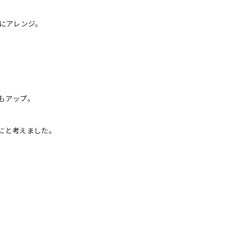
流にアレンジ。
もアップ。
にと考えました。