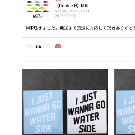
【Double.H】MIR
Daeun / BlackSilver
2026/07/31
MIR届きました。発送まで迅速に対応して頂きありがと
【Seamania】Uv Rush Cool Logo Zip 
ブラック L
2026/07/30
発送も早く着心地最高！！！！ セットアップで短パン
Logo Sweat Zip Parka [ASH GRY]
アッシュグレー XXL
2026/07/30
夏の早朝 少し肌寒い時一枚羽織りたい時ちょうど良い
て、タウンユースでも、気分良く歩けます。