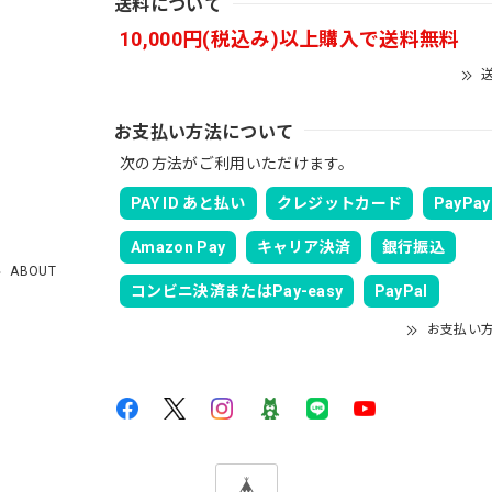
送料について
10,000円(税込み)以上購入で送料無料
速に発送していただけました！ また手書きで書かれたメッセージが同
送
も購入する際には利用したいと思っております。 後は購入したルアー
お支払い方法について
次の方法がご利用いただけます。
ツ［WHT］
PAY ID あと払い
クレジットカード
PayPay
Amazon Pay
キャリア決済
銀行振込
ABOUT
コンビニ決済またはPay-easy
PayPal
お支払い
mmer Cargo Pants［BLACK］