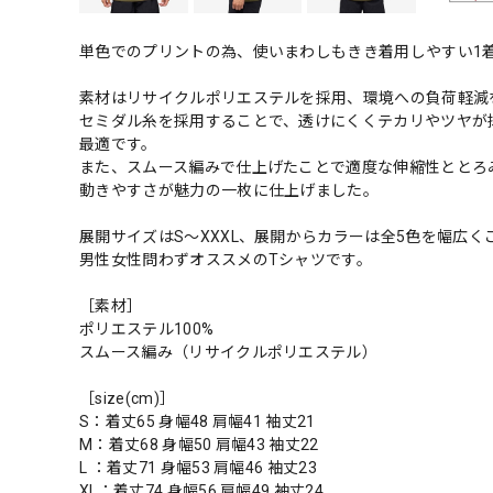
単色でのプリントの為、使いまわしもきき着用しやすい1
素材はリサイクルポリエステルを採用、環境への負荷軽減
セミダル糸を採用することで、透けにくくテカリやツヤが
最適です。
また、スムース編みで仕上げたことで適度な伸縮性ととろ
動きやすさが魅力の一枚に仕上げました。
展開サイズはS～XXXL、展開からカラーは全5色を幅広く
男性女性問わずオススメのTシャツです。
［素材］
ポリエステル100%
スムース編み（リサイクルポリエステル）
［size(cm)］
S：着丈65 身幅48 肩幅41 袖丈21
M：着丈68 身幅50 肩幅43 袖丈22
L ：着丈71 身幅53 肩幅46 袖丈23
XL：着丈74 身幅56 肩幅49 袖丈24