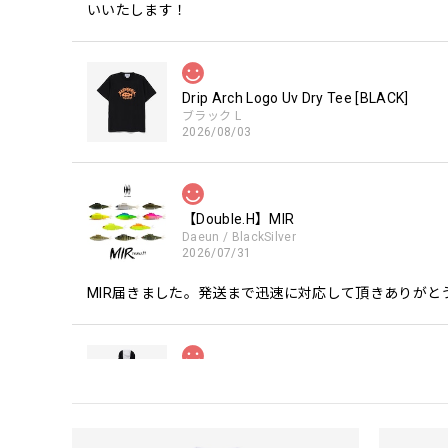
いいたします！
Drip Arch Logo Uv Dry Tee [BLACK]
ブラック L
2026/08/03
【Double.H】MIR
Daeun / BlackSilver
2026/07/31
MIR届きました。発送まで迅速に対応して頂きありがと
【Seamania】Uv Rush Cool Logo Zip 
ブラック L
2026/07/30