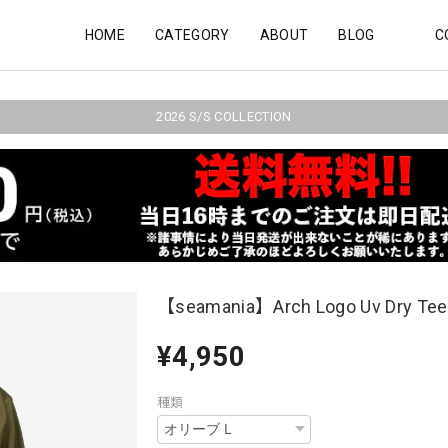
HOME
CATEGORY
ABOUT
BLOG
C
2026 S/S COLLECTION
【seamania】Arch Logo Uv Dry Tee 
¥4,950
種類