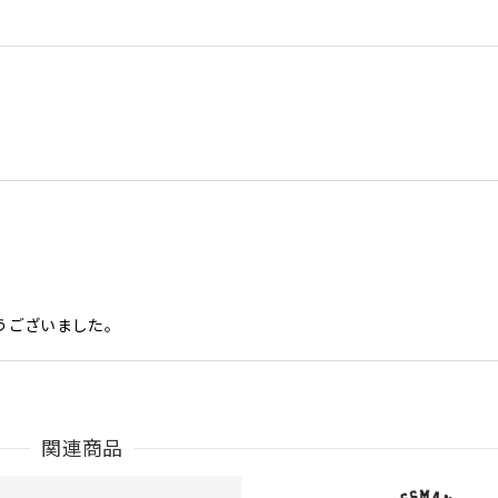
うございました。
Parka［BLK］［LIMITED］
関連商品