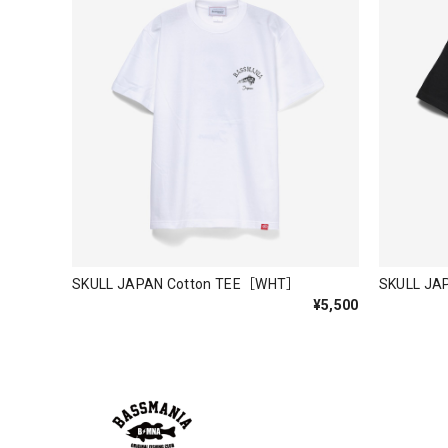
発送も早く着心地最高！！！！ セットアップで短パン
Logo Sweat Zip Parka [ASH GRY]
アッシュグレー XXL
2026/07/30
夏の早朝 少し肌寒い時一枚羽織りたい時ちょうど良い
て、タウンユースでも、気分良く歩けます。
Electric Motor Wire Code Jacket
SKULL JAPAN Cotton TEE［WHT］
SKULL JA
2026/07/30
¥5,500
ネオプレーンの生地のしなやかな品で、何にでも使える
ちろん 車内の、ロッドバーにマッチして、気分も上が