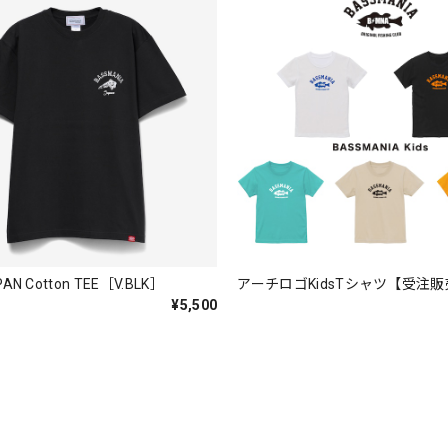
も買えば良かった！！
。秋 冬 春 中でも外でも、ちょっと良い。厚めの生地がしっかり
PAN Cotton TEE［V.BLK］
アーチロゴKidsTシャツ【受注
¥5,500
バスマニアファンには、欠かせないアイテムですよ。ワイヤージャケ
ります。