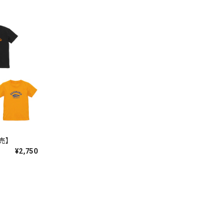
してい
販売】
¥2,750
ットは、も