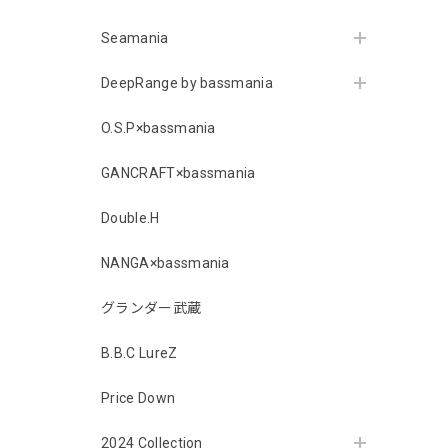
Seamania
DeepRange by bassmania
O.S.P×bassmania
GANCRAFT×bassmania
Double.H
NANGA×bassmania
グランダー武蔵
B.B.C LureZ
Price Down
2024 Collection