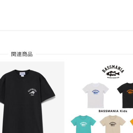
関連商品
うございました。
Parka［BLK］［LIMITED］
も買えば良かった！！