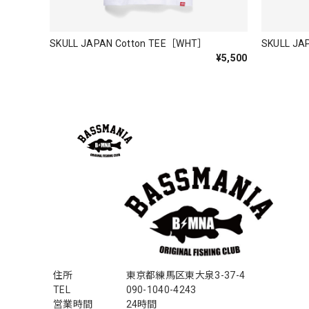
Logo Sweat Zip Parka [ASH GRY]
アッシュグレー XXL
SKULL JAPAN Cotton TEE［WHT］
SKULL JA
2026/07/30
¥5,500
夏の早朝 少し肌寒い時一枚羽織りたい時ちょうど良い
て、タウンユースでも、気分良く歩けます。
Electric Motor Wire Code Jacket
2026/07/30
ネオプレーンの生地のしなやかな品で、何にでも使える
ちろん 車内の、ロッドバーにマッチして、気分も上が
住所
東京都練馬区東大泉3-37-4
アーチロゴ ベビービブ
TEL
090-1040-4243
ネイビー
2026/07/30
営業時間
24時間