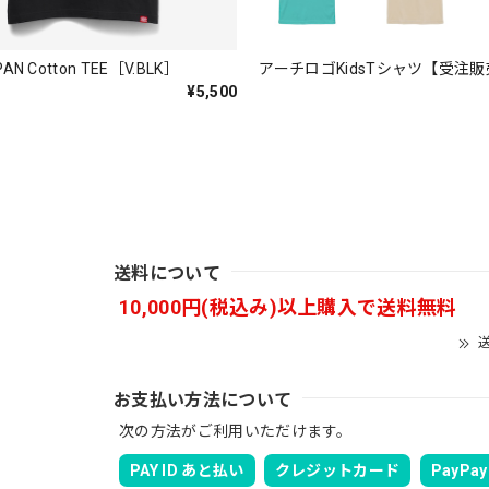
PAN Cotton TEE［V.BLK］
アーチロゴKidsTシャツ【受注
¥5,500
。秋 冬 春 中でも外でも、ちょっと良い。厚めの生地がしっかり
送料について
10,000円(税込み)以上購入で送料無料
バスマニアファンには、欠かせないアイテムですよ。ワイヤージャケ
ります。
送
お支払い方法について
次の方法がご利用いただけます。
PAY ID あと払い
クレジットカード
PayPay