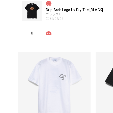
Drip Arch Logo Uv Dry Tee [BLACK]
ブラック L
2026/08/03
【Double.H】MIR
Daeun / BlackSilver
2026/07/31
MIR届きました。発送まで迅速に対応して頂きありがと
【Seamania】Uv Rush Cool Logo Zip 
ブラック L
2026/07/30
発送も早く着心地最高！！！！ セットアップで短パン