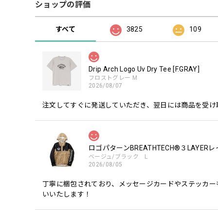
ショップの評価
すべて
3825
109
Drip Arch Logo Uv Dry Tee [F.GRAY]
フロストグレー M
2026/08/07
注文してすぐに発送していただき、翌日には商品を受け
ロゴパターンBREATHTECH®３LAYER
ベージュ/ブラック L
2026/08/05
丁寧に梱包されており、メッセージカードやステッカー
いいたします！