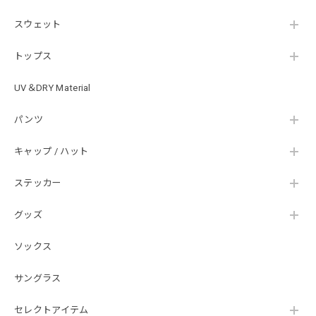
はじめて利用しましたが、商品の梱包も問題なく大変迅速に
スウェット
発送していただけました！ また手書きで書かれたメッセー
ジが同封されており、気遣いの行き届いた対応だなと感じま
トップス
した。 次回も購入する際には利用したいと思っております。
後は購入したルアーで実釣するのみです！ ありがとうござい
UV＆DRY Material
ました。
パンツ
Hand Landing ヘヴィーウエイトTシャツ［WHT］
キャップ / ハット
ナチュラルホワイト XXXL
2026/07/21
ステッカー
グッズ
SKULL JAPAN Cotton TEE［WHT］
ホワイト XXXL
ソックス
2026/07/21
サングラス
【DeepRangebybassmania】Active Summer Cargo Pants［BLACK］
セレクトアイテム