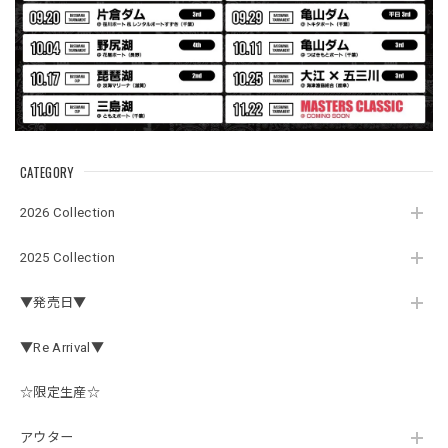
2026/07/30
ネオプレーンの生地のしなやかな品で、何にでも使えるバス
マニアファンには、欠かせないアイテムですよ。ワイヤージ
ャケットは、もちろん 車内の、ロッドバーにマッチして、
気分も上がります。
CATEGORY
アーチロゴ ベビービブ
2026 Collection
ネイビー
2026/07/30
2025 Collection
この秋、車を新しくする予定で、車内のインテリアに飾る予
▼発売日▼
定です。 可愛いですよ。 生地もしっかりしていて良かった
です。
▼Re Arrival▼
☆限定生産☆
【Double.H】MIR jr
#1.Royal Albino / White
アウター
2026/07/24