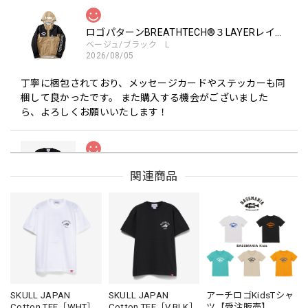
ロゴパターンBREATHTECH®３LAYERレインジャケット［BEG/BLK］
ベージュ/ブラック L
2026/08/05
丁寧に梱包されており、メッセージカードやステッカーも同
梱して良かったです。 また購入する機会がございました
ら、よろしくお願いいたします！
Drip Arch Logo Uv Dry Tee [BLACK]
関連商品
ブラック L
2026/08/03
【Double.H】MIR
Daeun / BlackSilver
2026/07/31
MIR届きました。発送まで迅速に対応して頂きありがとうご
SKULL JAPAN
SKULL JAPAN
アーチロゴKidsTシャ
Cotton TEE［WHT］
Cotton TEE［V.BLK］
ツ【受注販売】
ざいました。