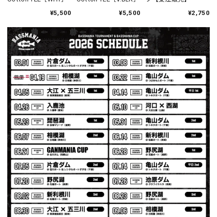
¥5,500
¥5,500
¥2,750
【Seamania】Uv Rush Cool Logo Zip Parka［BLK］［LIMITED］
ブラック L
2026/07/30
発送も早く着心地最高！！！！ セットアップで短パンも買
えば良かった！！
Logo Sweat Zip Parka [ASH GRY]
アッシュグレー XXL
2026/07/30
夏の早朝 少し肌寒い時一枚羽織りたい時ちょうど良い。
秋 冬 春 中でも外でも、ちょっと良い。厚めの生地がし
っかりしていて、タウンユースでも、気分良く歩けます。
Electric Motor Wire Code Jacket