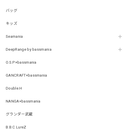
ブラック XXL
2026/07/21
バッグ
キッズ
B logo Cotton TEE［WHT］
ホワイト XXXL
Seamania
2026/07/21
DeepRange by bassmania
Arch Logo Dry TEE [BLK]
O.S.P×bassmania
ブラック XXXL
2026/07/21
GANCRAFT×bassmania
Double.H
Original Pattern UV Rush Leggings［Mix Design］ [LIMITED]
ミックスデザイン M
NANGA×bassmania
2026/07/18
グランダー武蔵
BMサークルロゴステッカー
B.B.C LureZ