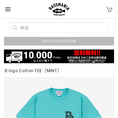
2026 S/S COLLECTION
B logo Cotton TEE［MINT］