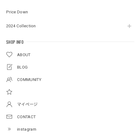
2026/07/17
Price Down
2024 Collection
Original pattern Uv Rush 3way Pullover［BANDANA Black］［LIMITED］
バンダナブラック XXL
2026/07/17
SHOP INFO
ABOUT
アーチロゴKidsプルオーバー
BLOG
杢グレー×ブラック 150
2026/07/11
COMMUNITY
アーチロゴKidsTシャツ
サンドベージュ 140
マイページ
2026/07/11
CONTACT
instagram
Original pattern Uv Rush 3way Pullover［BANDANA Black］［LIMITED］
バンダナブラック XXL