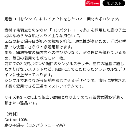
Save
定番ロゴをシンプルにレイアウトをしたカノコ素材のポロシャツ。
素材は毛羽立ちの少ない「コンパクトコーマ糸」を採用した鹿の子生
地はなめらかな肌ざわりと上品な風合いに。
凹凸のある編み目が肌への接触を抑え、通気性が高いため、汗ばむ季
節でも快適にさらりとき着用頂けます。
また、編地特有の横方向への伸びが少なく、耐久性にも優れているた
め、毎日の着用でも頼もしい一枚。
前立ての2つ穴ボタンや裾口のシングルステッチ、左右の裾脇に施し
たさりげないスリットなど、細部にまでこだわったクラシカルなデザ
インに仕上がっております。
シンプルでありながら伝統を感じさせるデザインで、流行に左右され
ず長く愛用できる王道のマストアイテムです。
サイズもS～XXLまで幅広い展開となりますので老若男女問わず着て
頂きたい逸品です。
［素材］
Cotton 100%
鹿の子編み（コンパクトコーマ糸）