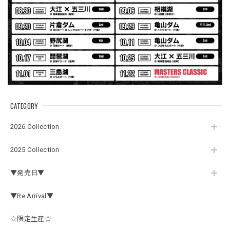
Electric Motor Wire Code Jacket
2026/07/30
ネオプレーンの生地のしなやかな品で、何にでも使えるバス
マニアファンには、欠かせないアイテムですよ。ワイヤージ
ャケットは、もちろん 車内の、ロッドバーにマッチして、
気分も上がります。
CATEGORY
アーチロゴ ベビービブ
2026 Collection
ネイビー
2026/07/30
2025 Collection
この秋、車を新しくする予定で、車内のインテリアに飾る予
▼発売日▼
定です。 可愛いですよ。 生地もしっかりしていて良かった
です。
▼Re Arrival▼
☆限定生産☆
【Double.H】MIR jr