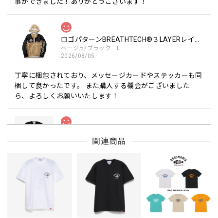
事ができました！ありがとうございます！
ロゴパターンBREATHTECH®３LAYERレインジャケット［BEG/BLK］
ベージュ/ブラック L
2026/08/05
丁寧に梱包されており、メッセージカードやステッカーも同
梱して良かったです。 また購入する機会がございました
ら、よろしくお願いいたします！
Drip Arch Logo Uv Dry Tee [BLACK]
関連商品
ブラック L
2026/08/03
【Double.H】MIR
Daeun / BlackSilver
2026/07/31