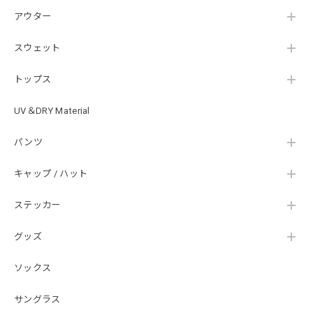
#1.Royal Albino / White
アウター
2026/07/24
はじめて利用しましたが、商品の梱包も問題なく大変迅速に
スウェット
発送していただけました！ また手書きで書かれたメッセー
ジが同封されており、気遣いの行き届いた対応だなと感じま
トップス
した。 次回も購入する際には利用したいと思っております。
後は購入したルアーで実釣するのみです！ ありがとうござい
UV＆DRY Material
ました。
パンツ
Hand Landing ヘヴィーウエイトTシャツ［WHT］
キャップ / ハット
ナチュラルホワイト XXXL
2026/07/21
ステッカー
グッズ
SKULL JAPAN Cotton TEE［WHT］
ホワイト XXXL
ソックス
2026/07/21
サングラス