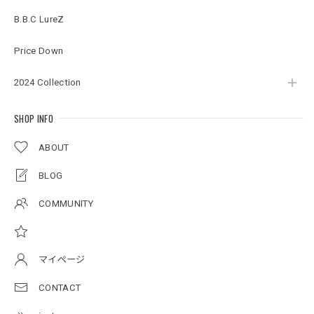
BMサークルロゴステッカー
B.B.C LureZ
2026/07/17
Price Down
2024 Collection
Original pattern Uv Rush 3way Pullover［BANDANA Black］［LIMITED］
バンダナブラック XXL
2026/07/17
SHOP INFO
ABOUT
アーチロゴKidsプルオーバー
BLOG
杢グレー×ブラック 150
2026/07/11
COMMUNITY
アーチロゴKidsTシャツ
サンドベージュ 140
マイページ
2026/07/11
CONTACT