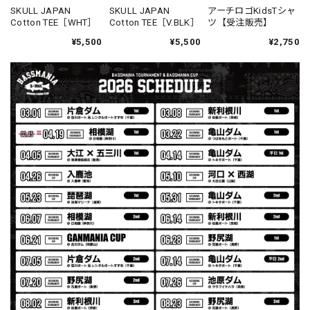
MIR届きました。発送まで迅速に対応して頂きありがとうご
SKULL JAPAN
SKULL JAPAN
アーチロゴKidsTシャ
Cotton TEE［WHT］
Cotton TEE［V.BLK］
ツ【受注販売】
ざいました。
¥5,500
¥5,500
¥2,750
【Seamania】Uv Rush Cool Logo Zip Parka［BLK］［LIMITED］
ブラック L
2026/07/30
発送も早く着心地最高！！！！ セットアップで短パンも買
えば良かった！！
Logo Sweat Zip Parka [ASH GRY]
アッシュグレー XXL
2026/07/30
夏の早朝 少し肌寒い時一枚羽織りたい時ちょうど良い。
秋 冬 春 中でも外でも、ちょっと良い。厚めの生地がし
っかりしていて、タウンユースでも、気分良く歩けます。