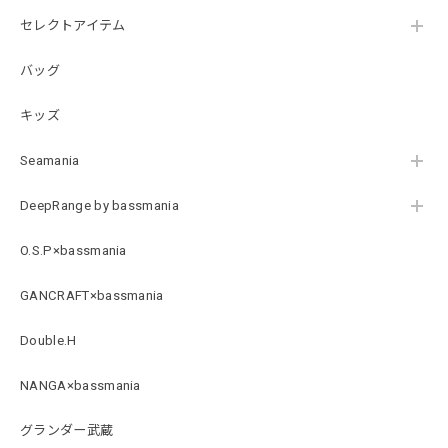
【DeepRangebybassmania】Active Summer Cargo Pants［BLACK］
セレクトアイテム
ブラック XXL
2026/07/21
バッグ
キッズ
B logo Cotton TEE［WHT］
ホワイト XXXL
Seamania
2026/07/21
DeepRange by bassmania
Arch Logo Dry TEE [BLK]
O.S.P×bassmania
ブラック XXXL
2026/07/21
GANCRAFT×bassmania
Double.H
Original Pattern UV Rush Leggings［Mix Design］ [LIMITED]
ミックスデザイン M
NANGA×bassmania
2026/07/18
グランダー武蔵