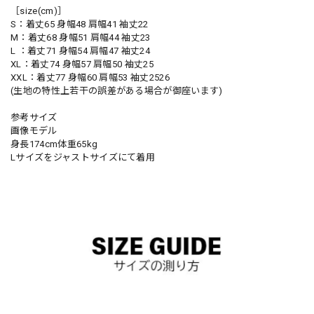
［size(cm)］
S：着丈65 身幅48 肩幅41 袖丈22
M：着丈68 身幅51 肩幅44 袖丈23
L ：着丈71 身幅54 肩幅47 袖丈24
XL：着丈74 身幅57 肩幅50 袖丈25
XXL：着丈77 身幅60 肩幅53 袖丈2526
(生地の特性上若干の誤差がある場合が御座います)
参考サイズ
画像モデル
身長174cm体重65kg
Lサイズをジャストサイズにて着用