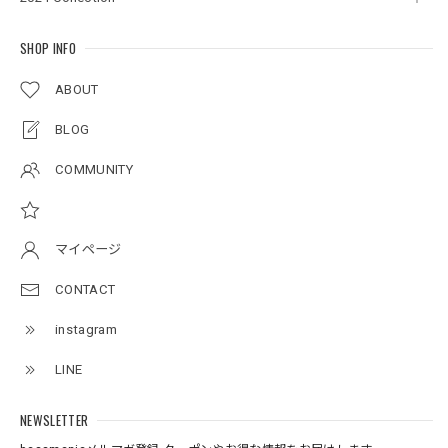
Original pattern Uv Rush 3way Pullover［BANDANA Black］［LIMITED］
バンダナブラック XXL
2026/07/17
SHOP INFO
ABOUT
アーチロゴKidsプルオーバー
BLOG
杢グレー×ブラック 150
2026/07/11
COMMUNITY
アーチロゴKidsTシャツ
サンドベージュ 140
マイページ
2026/07/11
CONTACT
instagram
Original pattern Uv Rush 3way Pullover［BANDANA Black］［LIMITED］
バンダナブラック XXL
LINE
2026/07/11
NEWSLETTER