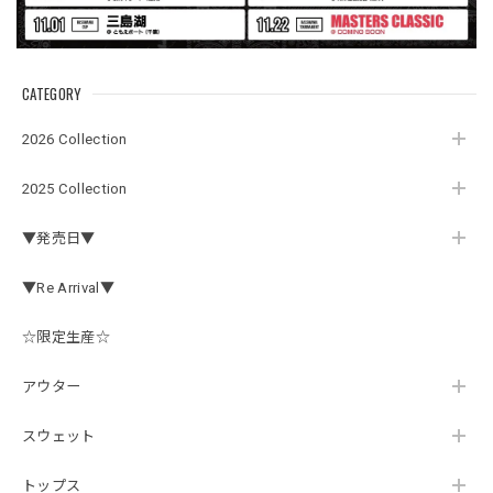
マニアファンには、欠かせないアイテムですよ。ワイヤージ
ャケットは、もちろん 車内の、ロッドバーにマッチして、
気分も上がります。
CATEGORY
アーチロゴ ベビービブ
2026 Collection
ネイビー
2026/07/30
2025 Collection
この秋、車を新しくする予定で、車内のインテリアに飾る予
▼発売日▼
定です。 可愛いですよ。 生地もしっかりしていて良かった
です。
▼Re Arrival▼
☆限定生産☆
【Double.H】MIR jr
#1.Royal Albino / White
アウター
2026/07/24
はじめて利用しましたが、商品の梱包も問題なく大変迅速に
スウェット
発送していただけました！ また手書きで書かれたメッセー
ジが同封されており、気遣いの行き届いた対応だなと感じま
トップス