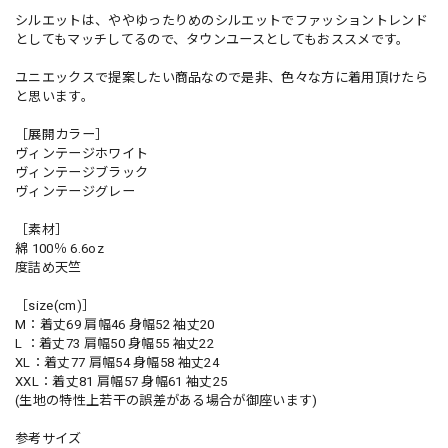
シルエットは、ややゆったりめのシルエットでファッショントレンド
としてもマッチしてるので、タウンユースとしてもおススメです。
ユニエックスで提案したい商品なので是非、色々な方に着用頂けたら
と思います。
［展開カラー］
ヴィンテージホワイト
ヴィンテージブラック
ヴィンテージグレー
［素材］
綿 100％ 6.6oz
度詰め天竺
［size(cm)］
M：着丈69 肩幅46 身幅52 袖丈20
L ：着丈73 肩幅50 身幅55 袖丈22
XL：着丈77 肩幅54 身幅58 袖丈24
XXL：着丈81 肩幅57 身幅61 袖丈25
(生地の特性上若干の誤差がある場合が御座います)
参考サイズ