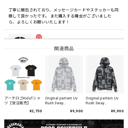
丁寧に梱包されており、メッセージカードやステッカーも同
梱して良かったです。 また購入する機会がございました
ら、よろしくお願いいたします！
Drip Arch Logo Uv Dry Tee [BLACK]
関連商品
ブラック L
2026/08/03
【Double.H】MIR
Daeun / BlackSilver
2026/07/31
MIR届きました。発送まで迅速に対応して頂きありがとうご
アーチロゴKidsTシャ
Original pattern Uv
Original pattern Uv
ツ【受注販売】
Rush 3way
Rush 3way
ざいました。
Pullover［BANDANA
Pullover［BANDANA
¥2,750
¥9,900
¥9,900
White］［LIMITED］
Black］［LIMITED］
【Seamania】Uv Rush Cool Logo Zip Parka［BLK］［LIMITED］