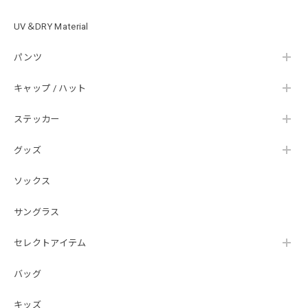
した。 次回も購入する際には利用したいと思っております。
後は購入したルアーで実釣するのみです！ ありがとうござい
UV＆DRY Material
ました。
パンツ
Hand Landing ヘヴィーウエイトTシャツ［WHT］
キャップ / ハット
ナチュラルホワイト XXXL
2026/07/21
ステッカー
グッズ
SKULL JAPAN Cotton TEE［WHT］
ホワイト XXXL
ソックス
2026/07/21
サングラス
【DeepRangebybassmania】Active Summer Cargo Pants［BLACK］
セレクトアイテム
ブラック XXL
2026/07/21
バッグ
キッズ