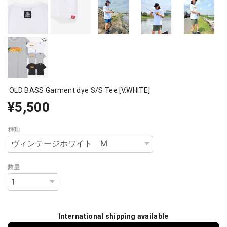
OLD BASS Garment dye S/S Tee [V.WHITE]
¥5,500
種類
数量
International shipping available