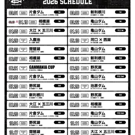
ブラック L
2026/07/30
発送も早く着心地最高！！！！ セットアップで短パンも買
えば良かった！！
Logo Sweat Zip Parka [ASH GRY]
アッシュグレー XXL
2026/07/30
夏の早朝 少し肌寒い時一枚羽織りたい時ちょうど良い。
秋 冬 春 中でも外でも、ちょっと良い。厚めの生地がし
っかりしていて、タウンユースでも、気分良く歩けます。
Electric Motor Wire Code Jacket
2026/07/30
ネオプレーンの生地のしなやかな品で、何にでも使えるバス