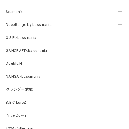
B logo Cotton TEE［WHT］
ホワイト XXXL
Seamania
2026/07/21
DeepRange by bassmania
Arch Logo Dry TEE [BLK]
O.S.P×bassmania
ブラック XXXL
2026/07/21
GANCRAFT×bassmania
Double.H
Original Pattern UV Rush Leggings［Mix Design］ [LIMITED]
ミックスデザイン M
NANGA×bassmania
2026/07/18
グランダー武蔵
BMサークルロゴステッカー
B.B.C LureZ
2026/07/17
Price Down
2024 Collection