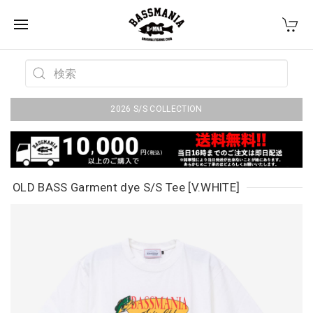
2026 S/S COLLECTION
OLD BASS Garment dye S/S Tee [V.WHITE]