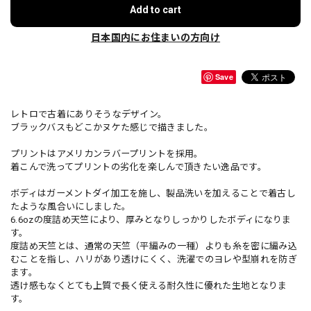
Add to cart
日本国内にお住まいの方向け
Save
レトロで古着にありそうなデザイン。
ブラックバスもどこかヌケた感じで描きました。
プリントはアメリカンラバープリントを採用。
着こんで洗ってプリントの劣化を楽しんで頂きたい逸品です。
ボディはガーメントダイ加工を施し、製品洗いを加えることで着古し
たような風合いにしました。
6.6ozの度詰め天竺により、厚みとなりしっかりしたボディになりま
す。
度詰め天竺とは、通常の天竺（平編みの一種）よりも糸を密に編み込
むことを指し、ハリがあり透けにくく、洗濯でのヨレや型崩れを防ぎ
ます。
透け感もなくとても上質で長く使える耐久性に優れた生地となりま
す。