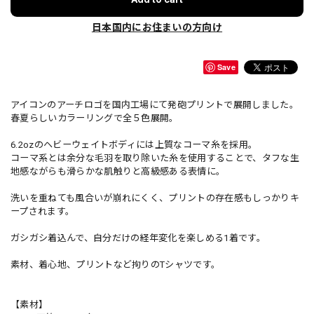
日本国内にお住まいの方向け
Save
アイコンのアーチロゴを国内工場にて発砲プリントで展開しました。
春夏らしいカラーリングで全５色展開。
6.2ozのヘビーウェイトボディには上質なコーマ糸を採用。
コーマ系とは余分な毛羽を取り除いた糸を使用することで、タフな生
地感ながらも滑らかな肌触りと高級感ある表情に。
洗いを重ねても風合いが崩れにくく、プリントの存在感もしっかりキ
ープされます。
ガシガシ着込んで、自分だけの経年変化を楽しめる1着です。
素材、着心地、プリントなど拘りのTシャツです。
【素材】