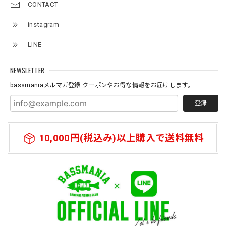
CONTACT
2026/07/09
instagram
ネオプレーン素材の、ロッドベルト、、、 柔らかく、伸び
LINE
があり大切な、ロッドを守りながら、しっかりと固定してま
とめられます。 エレキの電源ケーブルを、スマートに束ね
たり、魚探の振動子ケーブルや電源ケーブルなど、キレイに
NEWSLETTER
まとめたい時に大変役立つベルトです。バスマニアファンに
bassmaniaメルマガ登録 クーポンやお得な情報をお届けします。
は、 たまらないロゴがまた統一感を上げてくれる大切な、
アイテムになっています。何本あってもいいと思う商品にな
登録
っています。
10,000円(税込み)以上購入で送料無料