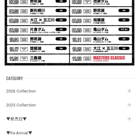
ャケットは、もちろん 車内の、ロッドバーにマッチして、
気分も上がります。
アーチロゴ ベビービブ
ネイビー
2026/07/30
この秋、車を新しくする予定で、車内のインテリアに飾る予
定です。 可愛いですよ。 生地もしっかりしていて良かった
です。
CATEGORY
2026 Collection
【Double.H】MIR jr
#1.Royal Albino / White
2025 Collection
2026/07/24
▼発売日▼
はじめて利用しましたが、商品の梱包も問題なく大変迅速に
発送していただけました！ また手書きで書かれたメッセー
▼Re Arrival▼
ジが同封されており、気遣いの行き届いた対応だなと感じま