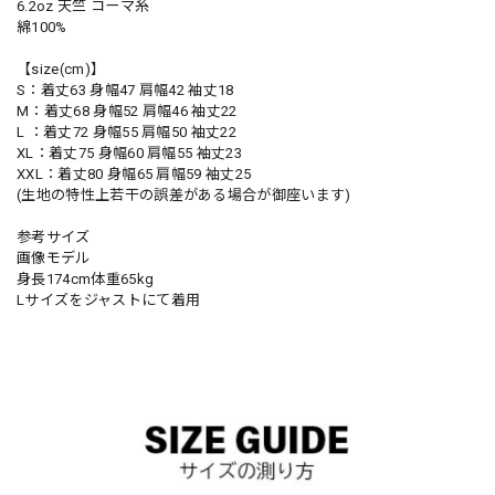
6.2oz 天竺 コーマ糸
綿100%
【size(cm)】
S：着丈63 身幅47 肩幅42 袖丈18
M：着丈68 身幅52 肩幅46 袖丈22
L ：着丈72 身幅55 肩幅50 袖丈22
XL：着丈75 身幅60 肩幅55 袖丈23
XXL：着丈80 身幅65 肩幅59 袖丈25
(生地の特性上若干の誤差がある場合が御座います)
参考サイズ
画像モデル
身長174cm体重65kg
Lサイズをジャストにて着用