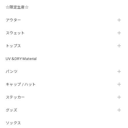
した。 次回も購入する際には利用したいと思っております。
後は購入したルアーで実釣するのみです！ ありがとうござい
☆限定生産☆
ました。
アウター
スウェット
Hand Landing ヘヴィーウエイトTシャツ［WHT］
ナチュラルホワイト XXXL
2026/07/21
トップス
UV＆DRY Material
SKULL JAPAN Cotton TEE［WHT］
パンツ
ホワイト XXXL
2026/07/21
キャップ / ハット
ステッカー
【DeepRangebybassmania】Active Summer Cargo Pants［BLACK］
ブラック XXL
2026/07/21
グッズ
ソックス