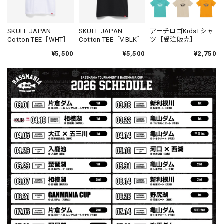
ブラック L
2026/07/30
発送も早く着心地最高！！！！ セットアップで短パンも買
SKULL JAPAN
SKULL JAPAN
アーチロゴKidsTシャ
Cotton TEE［WHT］
Cotton TEE［V.BLK］
ツ【受注販売】
えば良かった！！
¥5,500
¥5,500
¥2,750
Logo Sweat Zip Parka [ASH GRY]
アッシュグレー XXL
2026/07/30
夏の早朝 少し肌寒い時一枚羽織りたい時ちょうど良い。
秋 冬 春 中でも外でも、ちょっと良い。厚めの生地がし
っかりしていて、タウンユースでも、気分良く歩けます。
Electric Motor Wire Code Jacket
2026/07/30
ネオプレーンの生地のしなやかな品で、何にでも使えるバス
マニアファンには、欠かせないアイテムですよ。ワイヤージ