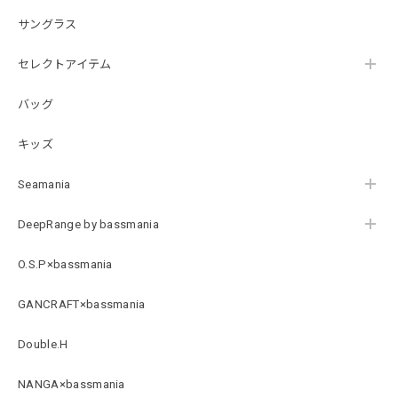
B logo Cotton TEE［WHT］
ホワイト XXXL
サングラス
2026/07/21
セレクトアイテム
バッグ
Arch Logo Dry TEE [BLK]
ブラック XXXL
2026/07/21
キッズ
Seamania
Original Pattern UV Rush Leggings［Mix Design］ [LIMITED]
ミックスデザイン M
DeepRange by bassmania
2026/07/18
O.S.P×bassmania
BMサークルロゴステッカー
GANCRAFT×bassmania
2026/07/17
Double.H
NANGA×bassmania