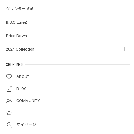
Original pattern Uv Rush 3way Pullover［BANDANA Black］［LIMITED］
バンダナブラック XXL
グランダー武蔵
2026/07/17
B.B.C LureZ
アーチロゴKidsプルオーバー
Price Down
杢グレー×ブラック 150
2026/07/11
2024 Collection
SHOP INFO
アーチロゴKidsTシャツ
サンドベージュ 140
ABOUT
2026/07/11
BLOG
Original pattern Uv Rush 3way Pullover［BANDANA Black］［LIMITED］
COMMUNITY
バンダナブラック XXL
2026/07/11
マイページ
Logo Neoprene Multi Belt 2pcs