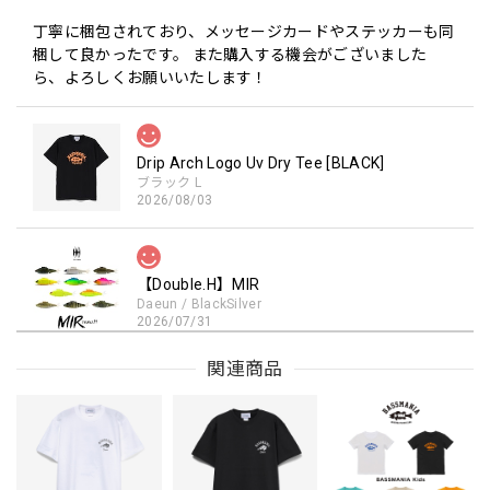
丁寧に梱包されており、メッセージカードやステッカーも同
梱して良かったです。 また購入する機会がございました
ら、よろしくお願いいたします！
Drip Arch Logo Uv Dry Tee [BLACK]
ブラック L
2026/08/03
【Double.H】MIR
Daeun / BlackSilver
2026/07/31
MIR届きました。発送まで迅速に対応して頂きありがとうご
関連商品
ざいました。
【Seamania】Uv Rush Cool Logo Zip Parka［BLK］［LIMITED］