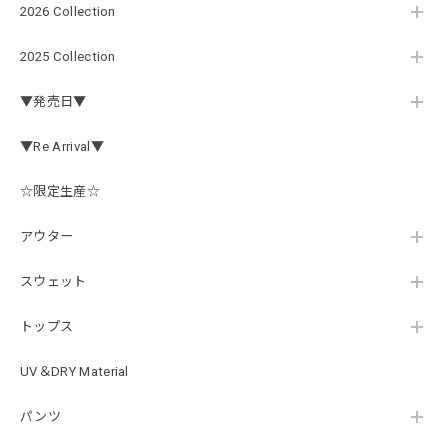
アーチロゴ ベビービブ
2026 Collection
ネイビー
2026/07/30
2025 Collection
この秋、車を新しくする予定で、車内のインテリアに飾る予
▼発売日▼
定です。 可愛いですよ。 生地もしっかりしていて良かった
です。
▼Re Arrival▼
☆限定生産☆
【Double.H】MIR jr
#1.Royal Albino / White
アウター
2026/07/24
はじめて利用しましたが、商品の梱包も問題なく大変迅速に
スウェット
発送していただけました！ また手書きで書かれたメッセー
ジが同封されており、気遣いの行き届いた対応だなと感じま
トップス
した。 次回も購入する際には利用したいと思っております。
後は購入したルアーで実釣するのみです！ ありがとうござい
UV＆DRY Material
ました。
パンツ