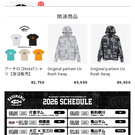
Drip Arch Logo Uv Dry Tee [BLACK]
関連商品
ブラック L
2026/08/03
【Double.H】MIR
Daeun / BlackSilver
2026/07/31
MIR届きました。発送まで迅速に対応して頂きありがとうご
アーチロゴKidsTシャ
Original pattern Uv
Original pattern Uv
ツ【受注販売】
Rush 3way
Rush 3way
ざいました。
Pullover［BANDANA
Pullover［BANDANA
¥2,750
¥9,900
¥9,900
White］［LIMITED］
Black］［LIMITED］
【Seamania】Uv Rush Cool Logo Zip Parka［BLK］［LIMITED］
ブラック L
2026/07/30
発送も早く着心地最高！！！！ セットアップで短パンも買
えば良かった！！