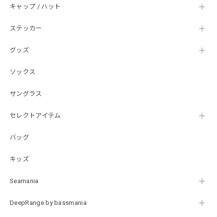
Hand Landing ヘヴィーウエイトTシャツ［WHT］
キャップ / ハット
ナチュラルホワイト XXXL
2026/07/21
ステッカー
グッズ
SKULL JAPAN Cotton TEE［WHT］
ホワイト XXXL
ソックス
2026/07/21
サングラス
【DeepRangebybassmania】Active Summer Cargo Pants［BLACK］
セレクトアイテム
ブラック XXL
2026/07/21
バッグ
キッズ
B logo Cotton TEE［WHT］
ホワイト XXXL
Seamania
2026/07/21
DeepRange by bassmania