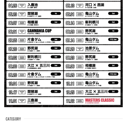
Logo Sweat Zip Parka [ASH GRY]
アッシュグレー XXL
2026/07/30
夏の早朝 少し肌寒い時一枚羽織りたい時ちょうど良い。
秋 冬 春 中でも外でも、ちょっと良い。厚めの生地がし
っかりしていて、タウンユースでも、気分良く歩けます。
Electric Motor Wire Code Jacket
2026/07/30
ネオプレーンの生地のしなやかな品で、何にでも使えるバス
マニアファンには、欠かせないアイテムですよ。ワイヤージ
ャケットは、もちろん 車内の、ロッドバーにマッチして、
気分も上がります。
CATEGORY