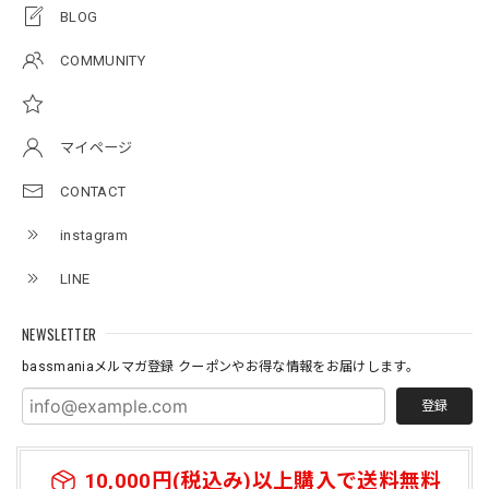
アーチロゴKidsプルオーバー
BLOG
杢グレー×ブラック 150
2026/07/11
COMMUNITY
アーチロゴKidsTシャツ
サンドベージュ 140
マイページ
2026/07/11
CONTACT
instagram
Original pattern Uv Rush 3way Pullover［BANDANA Black］［LIMITED］
バンダナブラック XXL
LINE
2026/07/11
NEWSLETTER
bassmaniaメルマガ登録 クーポンやお得な情報をお届けします。
登録
10,000円(税込み)以上購入で送料無料