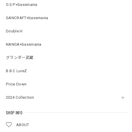
Arch Logo Dry TEE [BLK]
O.S.P×bassmania
ブラック XXXL
2026/07/21
GANCRAFT×bassmania
Double.H
Original Pattern UV Rush Leggings［Mix Design］ [LIMITED]
ミックスデザイン M
NANGA×bassmania
2026/07/18
グランダー武蔵
BMサークルロゴステッカー
B.B.C LureZ
2026/07/17
Price Down
2024 Collection
Original pattern Uv Rush 3way Pullover［BANDANA Black］［LIMITED］
バンダナブラック XXL
2026/07/17
SHOP INFO
ABOUT