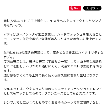
Save
素材,シルエット,加工を活かし、NEWラベルをレイアウトしたシンプ
ルなTシャツ。
ボディはガーメントダイ加工を施し、ハードウォッシュを加えること
で、ステッチ部分やボディ全体が着古したような風合いに仕上げてま
す。
生地は6.6ozの度詰め天竺により、厚みとなり非常にハイクオリティな
ボディ。
度詰め天竺とは、通常の天竺（平編みの一種）よりも糸を密に編み込
むことを指し、ハリがあり透けにくく、洗濯でのヨレや型崩れを防ぎ
ます。
透け感もなくとても上質で長く使える耐久性に優れた生地となりま
す。
シルエットは、ややゆったりめのシルエットでファッショントレンド
としてもマッチしてるので、タウンユースとしてもおススメです。
シンプルでとにかく合わせやすくあらゆるシーンで重宝間違いなし。