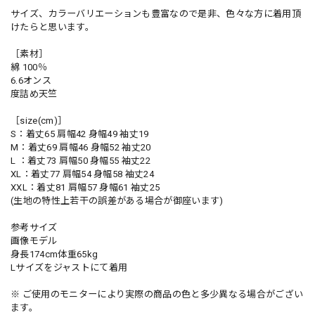
サイズ、カラーバリエーションも豊富なので是非、色々な方に着用頂
けたらと思います。
［素材］
綿 100％
6.6オンス
度詰め天竺
［size(cm)］
S：着丈65 肩幅42 身幅49 袖丈19
M：着丈69 肩幅46 身幅52 袖丈20
L ：着丈73 肩幅50 身幅55 袖丈22
XL：着丈77 肩幅54 身幅58 袖丈24
XXL：着丈81 肩幅57 身幅61 袖丈25
(生地の特性上若干の誤差がある場合が御座います)
参考サイズ
画像モデル
身長174cm体重65kg
Lサイズをジャストにて着用
※ ご使用のモニターにより実際の商品の色と多少異なる場合がござい
ます。