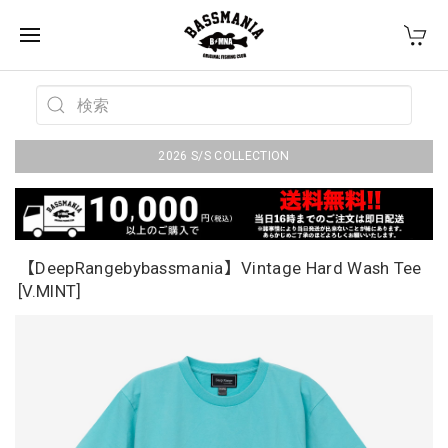
2026 S/S COLLECTION
【DeepRangebybassmania】Vintage Hard Wash Tee
[V.MINT]