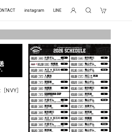
ONTACT
instagram
LINE
irt［NVY］