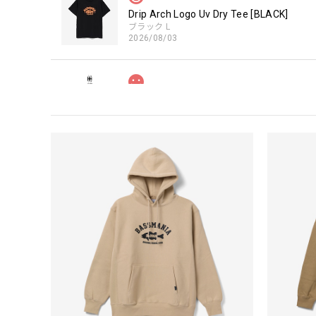
Drip Arch Logo Uv Dry Tee [BLACK]
ブラック L
2026/08/03
【Double.H】MIR
Daeun / BlackSilver
2026/07/31
MIR届きました。発送まで迅速に対応して頂きありがと
【Seamania】Uv Rush Cool Logo Zip 
ブラック L
2026/07/30
発送も早く着心地最高！！！！ セットアップで短パン