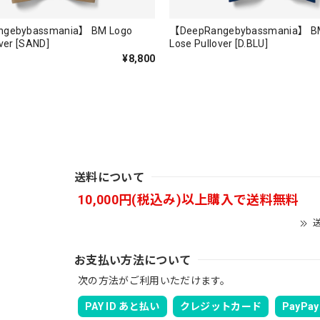
gebybassmania】 BM Logo
【DeepRangebybassmania】 B
ver [SAND]
Lose Pullover [D.BLU]
¥8,800
。秋 冬 春 中でも外でも、ちょっと良い。厚めの生地がしっかり
送料について
バスマニアファンには、欠かせないアイテムですよ。ワイヤージャケ
10,000円(税込み)以上購入で送料無料
ります。
送
お支払い方法について
次の方法がご利用いただけます。
PAY ID あと払い
クレジットカード
PayPay