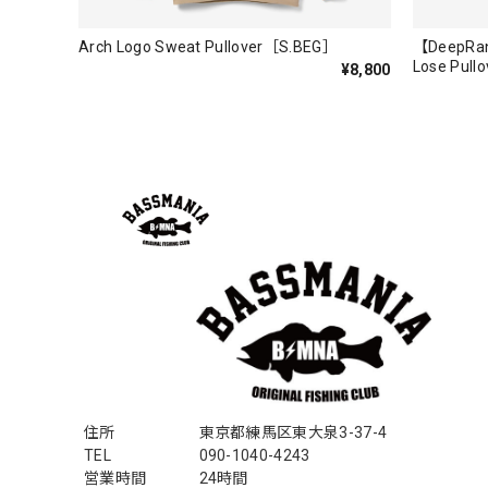
Logo Sweat Zip Parka [ASH GRY]
アッシュグレー XXL
Arch Logo Sweat Pullover［S.BEG］
【DeepRan
2026/07/30
Lose Pullo
¥8,800
夏の早朝 少し肌寒い時一枚羽織りたい時ちょうど良い
て、タウンユースでも、気分良く歩けます。
Electric Motor Wire Code Jacket
2026/07/30
ネオプレーンの生地のしなやかな品で、何にでも使える
ちろん 車内の、ロッドバーにマッチして、気分も上が
アーチロゴ ベビービブ
住所
東京都練馬区東大泉3-37-4
ネイビー
2026/07/30
TEL
090-1040-4243
営業時間
24時間