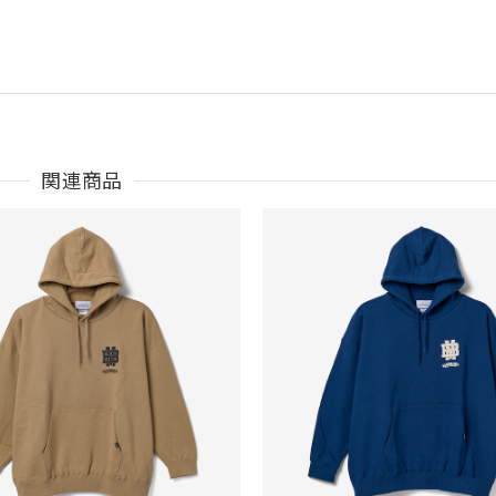
関連商品
うございました。
Parka［BLK］［LIMITED］
も買えば良かった！！