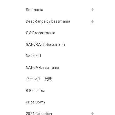
Seamania
DeepRange by bassmania
O.S.P×bassmania
GANCRAFT×bassmania
Double.H
NANGA×bassmania
グランダー武蔵
B.B.C LureZ
Price Down
2024 Collection