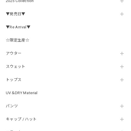
2025 Collection
ネオプレーンの生地のしなやかな品で、何にでも使えるバス
マニアファンには、欠かせないアイテムですよ。ワイヤージ
▼発売日▼
ャケットは、もちろん 車内の、ロッドバーにマッチして、
気分も上がります。
▼Re Arrival▼
☆限定生産☆
アーチロゴ ベビービブ
ネイビー
アウター
2026/07/30
この秋、車を新しくする予定で、車内のインテリアに飾る予
スウェット
定です。 可愛いですよ。 生地もしっかりしていて良かった
です。
トップス
UV＆DRY Material
【Double.H】MIR jr
パンツ
#1.Royal Albino / White
2026/07/24
キャップ / ハット
はじめて利用しましたが、商品の梱包も問題なく大変迅速に
発送していただけました！ また手書きで書かれたメッセー