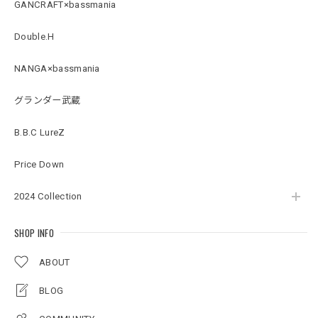
GANCRAFT×bassmania
B logo Cotton TEE［WHT］
Double.H
ホワイト XXXL
2026/07/21
NANGA×bassmania
グランダー武蔵
Arch Logo Dry TEE [BLK]
ブラック XXXL
2026/07/21
B.B.C LureZ
Price Down
Original Pattern UV Rush Leggings［Mix Design］ [LIMITED]
2024 Collection
ミックスデザイン M
2026/07/18
SHOP INFO
ABOUT
BMサークルロゴステッカー
2026/07/17
BLOG