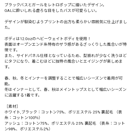
ブラックバスとガールをレトロポップに描いたデザイン。
GALに酔いしれる虚ろな目をしたバスが可愛らしい。
デザインが馴染むようプリントの出方も柔らかい雰囲気に仕上げまし
た。
ボディは12.0ozのヘビーウェイトボディを使用！
表面はオープンエンド糸特有のザラ感があるざっくりした風合いが特
徴です。
また、サイドパネル仕様となっているため、型崩れが少なく洗うほど
にタフになり、着こむほどに独特の風合いとエイジングが楽しめま
す。
春、秋、冬とインナーを調整することで幅広いシーズンで着用が可
能。
冬はインナーとして、春、秋はメイントップスとして幅広いシーズン
に活躍する1着です。
［素材］
ホワイト,ブラック：コットン75%、ポリエステル 25% 裏起毛 （表
糸：コットン100％）
アッシュ：コットン75%、ポリエステル 25% 裏起毛 （表糸：コット
ン98%、ポリエステル2%）