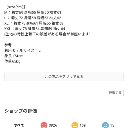
［size(cm)］
M：着丈69 身幅55 肩幅50 袖丈61
L： 着丈72 身幅58 肩幅53 袖丈62
XL ：着丈75 身幅61 肩幅56 袖丈63
XXL：着丈78 身幅64 肩幅59 袖丈64
(生地の特性上若干の誤差がある場合が御座います)
参考
着用モデルサイズ：L
身長174cm
体重65kg
この商品をアプリで見る
通報する
ショップの評価
すべて
3826
109
15