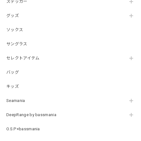
ステッカー
ジが同封されており、気遣いの行き届いた対応だなと感じま
した。 次回も購入する際には利用したいと思っております。
グッズ
後は購入したルアーで実釣するのみです！ ありがとうござい
ました。
ソックス
サングラス
Hand Landing ヘヴィーウエイトTシャツ［WHT］
ナチュラルホワイト XXXL
セレクトアイテム
2026/07/21
バッグ
SKULL JAPAN Cotton TEE［WHT］
キッズ
ホワイト XXXL
2026/07/21
Seamania
DeepRange by bassmania
【DeepRangebybassmania】Active Summer Cargo Pants［BLACK］
ブラック XXL
O.S.P×bassmania
2026/07/21