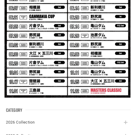
【Seamania】Uv Rush Cool Logo Zip Parka［BLK］［LIMITED］
ブラック L
2026/07/30
発送も早く着心地最高！！！！ セットアップで短パンも買
えば良かった！！
Logo Sweat Zip Parka [ASH GRY]
アッシュグレー XXL
2026/07/30
夏の早朝 少し肌寒い時一枚羽織りたい時ちょうど良い。
秋 冬 春 中でも外でも、ちょっと良い。厚めの生地がし
っかりしていて、タウンユースでも、気分良く歩けます。
CATEGORY
Electric Motor Wire Code Jacket
2026/07/30
2026 Collection