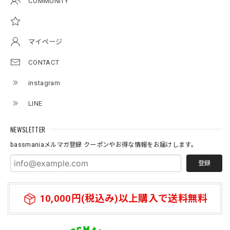
COMMUNITY
Original pattern Uv Rush 3way Pullover［BANDANA Black］［LIMITED］
バンダナブラック XXL
2026/07/17
マイページ
CONTACT
アーチロゴKidsプルオーバー
instagram
杢グレー×ブラック 150
2026/07/11
LINE
NEWSLETTER
アーチロゴKidsTシャツ
サンドベージュ 140
bassmaniaメルマガ登録 クーポンやお得な情報をお届けします。
2026/07/11
登録
10,000円(税込み)以上購入で送料無料