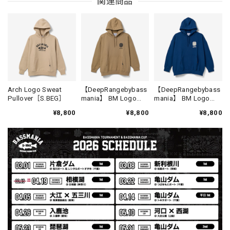
関連商品
ベージュ/ブラック L
2026/08/05
丁寧に梱包されており、メッセージカードやステッカーも同
梱して良かったです。 また購入する機会がございました
ら、よろしくお願いいたします！
Arch Logo Sweat
【DeepRangebybass
【DeepRangebybass
Drip Arch Logo Uv Dry Tee [BLACK]
Pullover［S.BEG］
mania】 BM Logo
mania】 BM Logo
ブラック L
Lose Pullover [SAND]
Lose Pullover [D.BLU]
2026/08/03
¥8,800
¥8,800
¥8,800
【Double.H】MIR
Daeun / BlackSilver
2026/07/31
MIR届きました。発送まで迅速に対応して頂きありがとうご
ざいました。