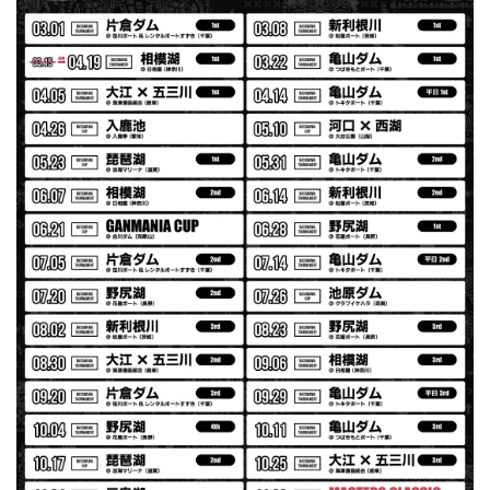
2026/07/30
夏の早朝 少し肌寒い時一枚羽織りたい時ちょうど良い。
秋 冬 春 中でも外でも、ちょっと良い。厚めの生地がし
っかりしていて、タウンユースでも、気分良く歩けます。
Electric Motor Wire Code Jacket
2026/07/30
ネオプレーンの生地のしなやかな品で、何にでも使えるバス
マニアファンには、欠かせないアイテムですよ。ワイヤージ
ャケットは、もちろん 車内の、ロッドバーにマッチして、
気分も上がります。
アーチロゴ ベビービブ
ネイビー
2026/07/30