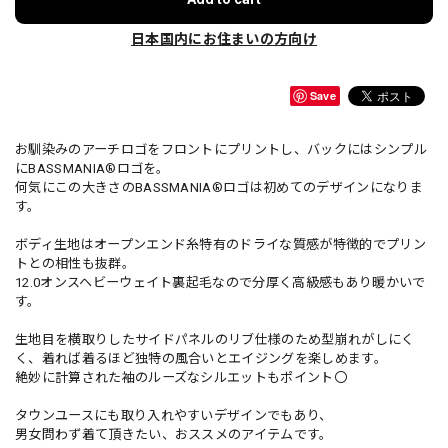
日本国内にお住まいの方向け
Save
お馴染みのアーチロゴをフロントにプリントし、バックにはシンプル
にBASSMANIA®︎ロゴを。
何気にこの大きさのBASSMANIA®︎ロゴは初めてのデザインになりま
す。
ボディ生地はオープンエンド糸特有のドライな質感が特徴的でプリン
トとの相性も抜群。
12.0オンスヘビーウェイト裏起毛なので分厚く高級感もあり暖かいで
す。
生地目を横取りしたサイドパネルのリブ仕様のため型崩れがしにく
く、着れば着るほど独特の風合いとエイジングを楽しめます。
絶妙に計算された袖のルーズなシルエットもポイント〇
タウンユースにも取り入れやすいデザインでもあり、
男女問わず着て頂きたい、おススメのアイテムです。