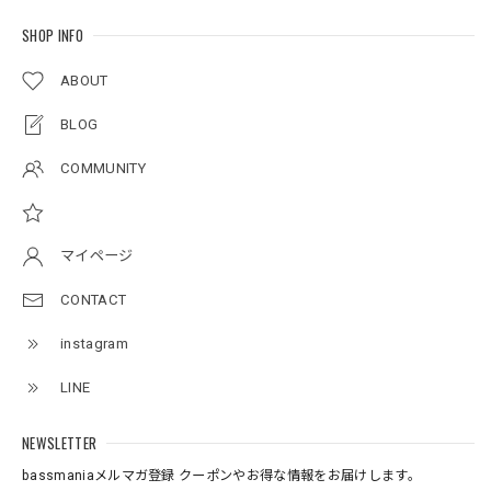
SHOP INFO
アーチロゴKidsTシャツ
サンドベージュ 140
ABOUT
2026/07/11
BLOG
Original pattern Uv Rush 3way Pullover［BANDANA Black］［LIMITED］
COMMUNITY
バンダナブラック XXL
2026/07/11
マイページ
Logo Neoprene Multi Belt 2pcs
CONTACT
2026/07/09
instagram
ネオプレーン素材の、ロッドベルト、、、 柔らかく、伸び
LINE
があり大切な、ロッドを守りながら、しっかりと固定してま
とめられます。 エレキの電源ケーブルを、スマートに束ね
たり、魚探の振動子ケーブルや電源ケーブルなど、キレイに
NEWSLETTER
まとめたい時に大変役立つベルトです。バスマニアファンに
bassmaniaメルマガ登録 クーポンやお得な情報をお届けします。
は、 たまらないロゴがまた統一感を上げてくれる大切な、