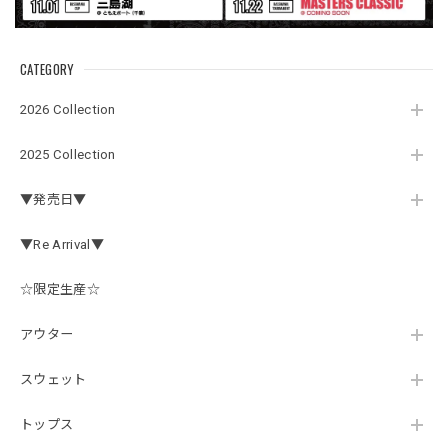
この秋、車を新しくする予定で、車内のインテリアに飾る予
定です。 可愛いですよ。 生地もしっかりしていて良かった
です。
CATEGORY
2026 Collection
【Double.H】MIR jr
#1.Royal Albino / White
2025 Collection
2026/07/24
▼発売日▼
はじめて利用しましたが、商品の梱包も問題なく大変迅速に
発送していただけました！ また手書きで書かれたメッセー
▼Re Arrival▼
ジが同封されており、気遣いの行き届いた対応だなと感じま
した。 次回も購入する際には利用したいと思っております。
後は購入したルアーで実釣するのみです！ ありがとうござい
☆限定生産☆
ました。
アウター
スウェット
Hand Landing ヘヴィーウエイトTシャツ［WHT］
ナチュラルホワイト XXXL
2026/07/21
トップス