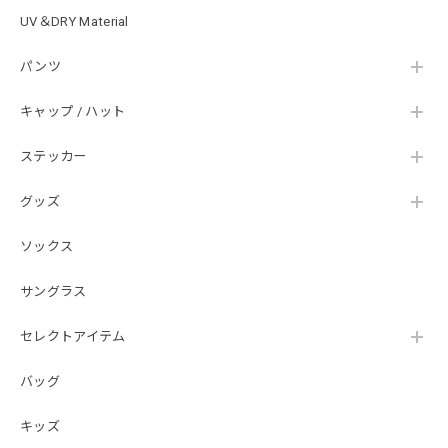
UV＆DRY Material
SKULL JAPAN Cotton TEE［WHT］
パンツ
ホワイト XXXL
2026/07/21
キャップ / ハット
ステッカー
【DeepRangebybassmania】Active Summer Cargo Pants［BLACK］
ブラック XXL
2026/07/21
グッズ
ソックス
B logo Cotton TEE［WHT］
ホワイト XXXL
サングラス
2026/07/21
セレクトアイテム
バッグ
Arch Logo Dry TEE [BLK]
ブラック XXXL
2026/07/21
キッズ