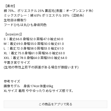
【素材】
綿 75%、ポリエステル 25% 裏起毛(表面：オープンエンド糸）
ミックスグレー：綿 65％ ポリエステル 35％（混紡糸）
生地目は横取り
フードひもは丸ひも身頃同色
【size(cm)】
S：着丈66.0 身幅52.0 肩幅47.0 袖丈60.0
M：着丈69.0 身幅55.0 肩幅50.0 袖丈61.0
L ：着丈72.0 身幅58.0 肩幅53.0 袖丈61.0
XL：着丈75.0 身幅61.0 肩幅56.0 袖丈63.0
XXL：着丈78.0 身幅64.0 肩幅59.0 袖丈64.0
平置き実寸サイズ
(生地の特性上若干の誤差がある場合が御座います)
参考サイズ
画像モデル 身長174㎝ 体重65㎏
XLサイズ 着用 ややゆったりめなサイズ感です。
この商品をアプリで見る