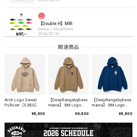
【Double.H】MIR
Daeun / BlackSilver
2026/07/31
MIR届きました。発送まで迅速に対応して頂きありがとうご
関連商品
ざいました。
【Seamania】Uv Rush Cool Logo Zip Parka［BLK］［LIMITED］
ブラック L
2026/07/30
発送も早く着心地最高！！！！ セットアップで短パンも買
Arch Logo Sweat
【DeepRangebybass
【DeepRangebybass
Pullover［S.BEG］
mania】 BM Logo
mania】 BM Logo
えば良かった！！
Lose Pullover [SAND]
Lose Pullover [D.BLU]
¥8,800
¥8,800
¥8,800
Logo Sweat Zip Parka [ASH GRY]
アッシュグレー XXL