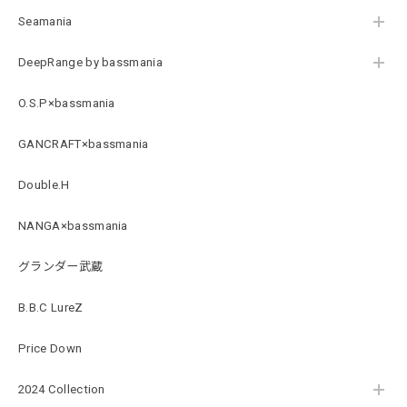
Seamania
Original Pattern UV Rush Leggings［Mix Design］ [LIMITED]
ミックスデザイン M
DeepRange by bassmania
2026/07/18
O.S.P×bassmania
BMサークルロゴステッカー
GANCRAFT×bassmania
2026/07/17
Double.H
NANGA×bassmania
Original pattern Uv Rush 3way Pullover［BANDANA Black］［LIMITED］
バンダナブラック XXL
グランダー武蔵
2026/07/17
B.B.C LureZ
アーチロゴKidsプルオーバー
Price Down
杢グレー×ブラック 150
2026/07/11
2024 Collection