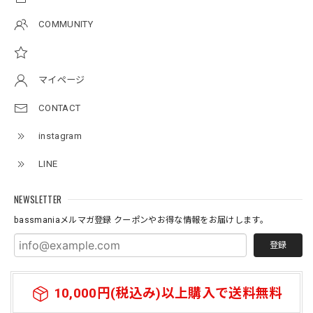
杢グレー×ブラック 150
2026/07/11
COMMUNITY
アーチロゴKidsTシャツ
サンドベージュ 140
マイページ
2026/07/11
CONTACT
instagram
Original pattern Uv Rush 3way Pullover［BANDANA Black］［LIMITED］
バンダナブラック XXL
LINE
2026/07/11
NEWSLETTER
bassmaniaメルマガ登録 クーポンやお得な情報をお届けします。
登録
10,000円(税込み)以上購入で送料無料