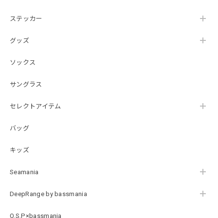
ナチュラルホワイト XXXL
2026/07/21
ステッカー
グッズ
SKULL JAPAN Cotton TEE［WHT］
ホワイト XXXL
ソックス
2026/07/21
サングラス
【DeepRangebybassmania】Active Summer Cargo Pants［BLACK］
セレクトアイテム
ブラック XXL
2026/07/21
バッグ
キッズ
B logo Cotton TEE［WHT］
ホワイト XXXL
Seamania
2026/07/21
DeepRange by bassmania
Arch Logo Dry TEE [BLK]
O.S.P×bassmania