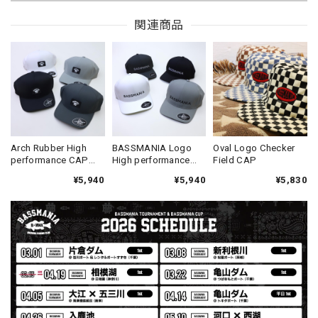
Drip Arch Logo Uv Dry Tee [BLACK]
関連商品
ブラック L
2026/08/03
【Double.H】MIR
Daeun / BlackSilver
2026/07/31
MIR届きました。発送まで迅速に対応して頂きありがとうご
Arch Rubber High
BASSMANIA Logo
Oval Logo Checker
performance CAP
High performance
Field CAP
ざいました。
［FLEXFIT DELTA
CAP［FLEXFIT DELTA
¥5,940
¥5,940
¥5,830
BODY］
BODY］
【Seamania】Uv Rush Cool Logo Zip Parka［BLK］［LIMITED］
ブラック L
2026/07/30
発送も早く着心地最高！！！！ セットアップで短パンも買
えば良かった！！