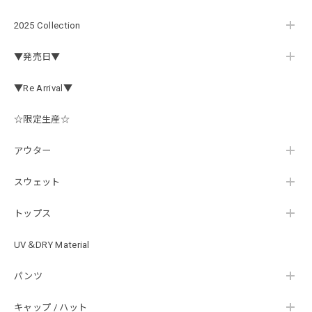
ネイビー
2026/07/30
2025 Collection
この秋、車を新しくする予定で、車内のインテリアに飾る予
▼発売日▼
定です。 可愛いですよ。 生地もしっかりしていて良かった
です。
▼Re Arrival▼
☆限定生産☆
【Double.H】MIR jr
#1.Royal Albino / White
アウター
2026/07/24
はじめて利用しましたが、商品の梱包も問題なく大変迅速に
スウェット
発送していただけました！ また手書きで書かれたメッセー
ジが同封されており、気遣いの行き届いた対応だなと感じま
トップス
した。 次回も購入する際には利用したいと思っております。
後は購入したルアーで実釣するのみです！ ありがとうござい
UV＆DRY Material
ました。
パンツ
Hand Landing ヘヴィーウエイトTシャツ［WHT］
キャップ / ハット