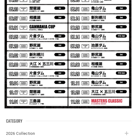
Logo Sweat Zip Parka [ASH GRY]
アッシュグレー XXL
2026/07/30
夏の早朝 少し肌寒い時一枚羽織りたい時ちょうど良い。
秋 冬 春 中でも外でも、ちょっと良い。厚めの生地がし
っかりしていて、タウンユースでも、気分良く歩けます。
Electric Motor Wire Code Jacket
2026/07/30
ネオプレーンの生地のしなやかな品で、何にでも使えるバス
マニアファンには、欠かせないアイテムですよ。ワイヤージ
ャケットは、もちろん 車内の、ロッドバーにマッチして、
気分も上がります。
CATEGORY
アーチロゴ ベビービブ
2026 Collection