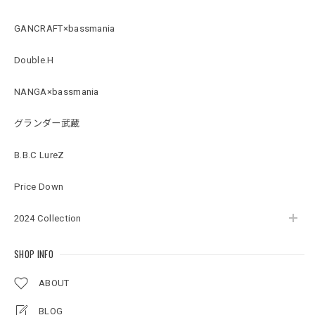
ブラック XXXL
2026/07/21
GANCRAFT×bassmania
Double.H
Original Pattern UV Rush Leggings［Mix Design］ [LIMITED]
ミックスデザイン M
NANGA×bassmania
2026/07/18
グランダー武蔵
BMサークルロゴステッカー
B.B.C LureZ
2026/07/17
Price Down
2024 Collection
Original pattern Uv Rush 3way Pullover［BANDANA Black］［LIMITED］
バンダナブラック XXL
2026/07/17
SHOP INFO
ABOUT
アーチロゴKidsプルオーバー
BLOG