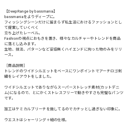
【DeepRange by bassmania】
bassmaniaをよりディープに。
フィッシングシーンだけに留まらず私生活におけるファッションとし
て提案していくべく
立ち上げたレーベル。
Fashionの視点におもきを置き、様々なカルチャーやトレンドを商品
に落とし込みます。
生地、技法、パターンなど妥協無くハイエンドに拘った物のみをリリ
ース。
［商品説明］
トレンドのワイドシルエットをベースにワンポイントでアーチロゴ刺
繍をレイアウトをしました。
ワイドシルエットでありながらスーパーストレッチ素材(カットデニ
ム)になるので、とにかくストレスフリーで動きやすさも完璧なパンツ
です。
加工はケミカルブリーチを施してるのでカチッとし過ぎない印象に。
ウエストはシャーリング＋紐の仕様。