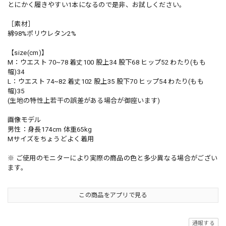
とにかく履きやすい1本になるので是非、お試しください。
［素材］
綿98%ポリウレタン2%
【size(cm)】
M：ウエスト 70~78 着丈100 股上34 股下68 ヒップ52 わたり(もも
幅)34
L：ウエスト 74~82 着丈102 股上35 股下70 ヒップ54 わたり(もも
幅)35
(生地の特性上若干の誤差がある場合が御座います)
画像モデル
男性：身長174cm 体重65kg
Mサイズをちょうどよく着用
※ ご使用のモニターにより実際の商品の色と多少異なる場合がござい
ます。
この商品をアプリで見る
通報する