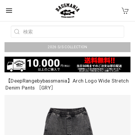
2026 S/S COLLECTION
【DeepRangebybassmania】Arch Logo Wide Stretch
Denim Pants ［GRY］