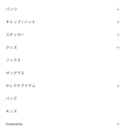
パンツ
Hand Landing ヘヴィーウエイトTシャツ［WHT］
キャップ / ハット
ナチュラルホワイト XXXL
2026/07/21
ステッカー
グッズ
SKULL JAPAN Cotton TEE［WHT］
ホワイト XXXL
ソックス
2026/07/21
サングラス
【DeepRangebybassmania】Active Summer Cargo Pants［BLACK］
セレクトアイテム
ブラック XXL
2026/07/21
バッグ
キッズ
B logo Cotton TEE［WHT］
ホワイト XXXL
Seamania
2026/07/21