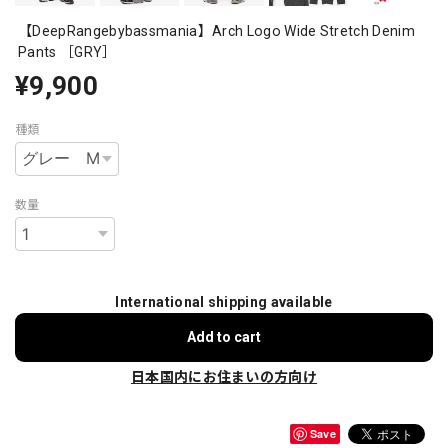
【DeepRangebybassmania】Arch Logo Wide Stretch Denim
Pants ［GRY］
¥9,900
種類
数量
International shipping available
Add to cart
日本国内にお住まいの方向け
Save