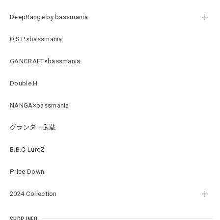
DeepRange by bassmania
Arch Logo Dry TEE [BLK]
O.S.P×bassmania
ブラック XXXL
2026/07/21
GANCRAFT×bassmania
Double.H
Original Pattern UV Rush Leggings［Mix Design］ [LIMITED]
ミックスデザイン M
NANGA×bassmania
2026/07/18
グランダー武蔵
BMサークルロゴステッカー
B.B.C LureZ
2026/07/17
Price Down
2024 Collection
Original pattern Uv Rush 3way Pullover［BANDANA Black］［LIMITED］
バンダナブラック XXL
2026/07/17
SHOP INFO