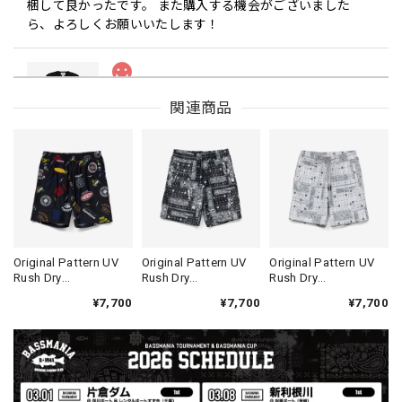
梱して良かったです。 また購入する機会がございました
ら、よろしくお願いいたします！
Drip Arch Logo Uv Dry Tee [BLACK]
関連商品
ブラック L
2026/08/03
【Double.H】MIR
Daeun / BlackSilver
2026/07/31
MIR届きました。発送まで迅速に対応して頂きありがとうご
Original Pattern UV
Original Pattern UV
Original Pattern UV
Rush Dry
Rush Dry
Rush Dry
ざいました。
Shorts［Mix
Shorts［BANDANA
Shorts［BANDANA
¥7,700
¥7,700
¥7,700
Design］［LIMITED］
BLACK］［LIMITED］
WHITE］［LIMITED］
【Seamania】Uv Rush Cool Logo Zip Parka［BLK］［LIMITED］
ブラック L
2026/07/30