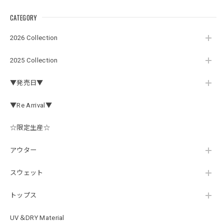
CATEGORY
アーチロゴ ベビービブ
2026 Collection
ネイビー
2026/07/30
2025 Collection
この秋、車を新しくする予定で、車内のインテリアに飾る予
▼発売日▼
定です。 可愛いですよ。 生地もしっかりしていて良かった
です。
▼Re Arrival▼
☆限定生産☆
【Double.H】MIR jr
#1.Royal Albino / White
アウター
2026/07/24
はじめて利用しましたが、商品の梱包も問題なく大変迅速に
スウェット
発送していただけました！ また手書きで書かれたメッセー
ジが同封されており、気遣いの行き届いた対応だなと感じま
トップス
した。 次回も購入する際には利用したいと思っております。
後は購入したルアーで実釣するのみです！ ありがとうござい
UV＆DRY Material
ました。