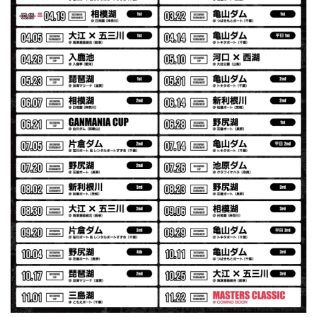
発送も早く着心地最高！！！！ セットアップで短パンも買
えば良かった！！
Logo Sweat Zip Parka [ASH GRY]
アッシュグレー XXL
2026/07/30
夏の早朝 少し肌寒い時一枚羽織りたい時ちょうど良い。
秋 冬 春 中でも外でも、ちょっと良い。厚めの生地がし
っかりしていて、タウンユースでも、気分良く歩けます。
Electric Motor Wire Code Jacket
2026/07/30
ネオプレーンの生地のしなやかな品で、何にでも使えるバス
マニアファンには、欠かせないアイテムですよ。ワイヤージ
ャケットは、もちろん 車内の、ロッドバーにマッチして、
気分も上がります。