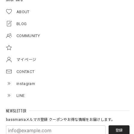
ABOUT
アーチロゴKidsプルオーバー
BLOG
杢グレー×ブラック 150
2026/07/11
COMMUNITY
アーチロゴKidsTシャツ
サンドベージュ 140
マイページ
2026/07/11
CONTACT
instagram
Original pattern Uv Rush 3way Pullover［BANDANA Black］［LIMITED］
バンダナブラック XXL
LINE
2026/07/11
NEWSLETTER
bassmaniaメルマガ登録 クーポンやお得な情報をお届けします。
登録