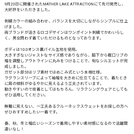
9月23日に開催されたMATHER LAKE ATTRACTIONにて先行発売し、
大好評をいただきました。
刺繍カラーの組み合わせ、バランスを大切にしながらシンプルに仕上
げました。
両ブランドが活きるロゴデザインはワンポイント刺繍でかわいらし
く、男女問わず着ていただけるものとなっております。
ボディは10.0オンス裏パイル生地を使用。
大きすぎないジャストなサイズ感でありながら、脇下から裾口リブの
幅を調整しアウトラインに丸みをつけることで、旬なシルエットが完
成しました。
ガゼット部分はリブ素材ではめこみ式という本格仕様。
ラグランスリーブによって袖幅を大きめに仕立てることで、着たとき
に肩の傾斜がゆるやかに見えるよう工夫されています。
動きやすいので街着としてはもちろん、リラクシングウェアとしても
ぜひ活用してください。
無難に見えない、一工夫あるクルーネックスウェットをお探しの方へ
ぜひおすすめしたい一着です。
春、秋、冬と幅広いシーズンで着用しやすい素材感になるので活躍間
違いなし！