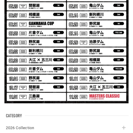
Electric Motor Wire Code Jacket
2026/07/30
ネオプレーンの生地のしなやかな品で、何にでも使えるバス
マニアファンには、欠かせないアイテムですよ。ワイヤージ
ャケットは、もちろん 車内の、ロッドバーにマッチして、
気分も上がります。
アーチロゴ ベビービブ
ネイビー
2026/07/30
この秋、車を新しくする予定で、車内のインテリアに飾る予
定です。 可愛いですよ。 生地もしっかりしていて良かった
です。
CATEGORY
2026 Collection