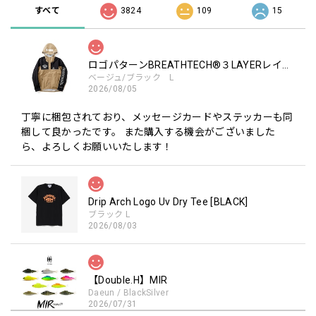
すべて
3824
109
15
ロゴパターンBREATHTECH®３LAYERレインジャケット［BEG/BLK］
ベージュ/ブラック L
2026/08/05
丁寧に梱包されており、メッセージカードやステッカーも同
梱して良かったです。 また購入する機会がございました
ら、よろしくお願いいたします！
Drip Arch Logo Uv Dry Tee [BLACK]
ブラック L
2026/08/03
【Double.H】MIR
Daeun / BlackSilver
2026/07/31