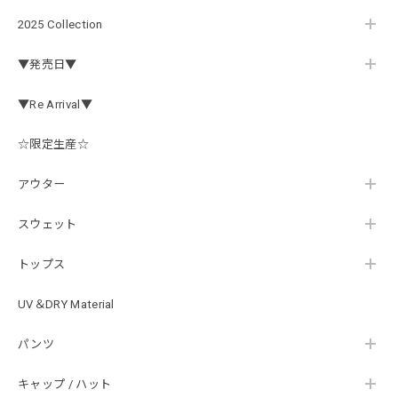
【Double.H】MIR jr
#1.Royal Albino / White
2025 Collection
2026/07/24
▼発売日▼
はじめて利用しましたが、商品の梱包も問題なく大変迅速に
発送していただけました！ また手書きで書かれたメッセー
▼Re Arrival▼
ジが同封されており、気遣いの行き届いた対応だなと感じま
した。 次回も購入する際には利用したいと思っております。
後は購入したルアーで実釣するのみです！ ありがとうござい
☆限定生産☆
ました。
アウター
スウェット
Hand Landing ヘヴィーウエイトTシャツ［WHT］
ナチュラルホワイト XXXL
2026/07/21
トップス
UV＆DRY Material
SKULL JAPAN Cotton TEE［WHT］
パンツ
ホワイト XXXL
2026/07/21
キャップ / ハット