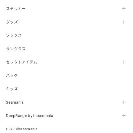
ステッカー
【DeepRangebybassmania】Active Summer Cargo Pants［BLACK］
ブラック XXL
2026/07/21
グッズ
ソックス
B logo Cotton TEE［WHT］
ホワイト XXXL
サングラス
2026/07/21
セレクトアイテム
バッグ
Arch Logo Dry TEE [BLK]
ブラック XXXL
2026/07/21
キッズ
Seamania
Original Pattern UV Rush Leggings［Mix Design］ [LIMITED]
ミックスデザイン M
DeepRange by bassmania
2026/07/18
O.S.P×bassmania