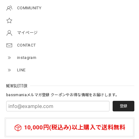
Original pattern Uv Rush 3way Pullover［BANDANA Black］［LIMITED］
COMMUNITY
バンダナブラック XXL
2026/07/11
マイページ
Logo Neoprene Multi Belt 2pcs
CONTACT
2026/07/09
instagram
ネオプレーン素材の、ロッドベルト、、、 柔らかく、伸び
LINE
があり大切な、ロッドを守りながら、しっかりと固定してま
とめられます。 エレキの電源ケーブルを、スマートに束ね
たり、魚探の振動子ケーブルや電源ケーブルなど、キレイに
NEWSLETTER
まとめたい時に大変役立つベルトです。バスマニアファンに
bassmaniaメルマガ登録 クーポンやお得な情報をお届けします。
は、 たまらないロゴがまた統一感を上げてくれる大切な、
アイテムになっています。何本あってもいいと思う商品にな
登録
っています。
10,000円(税込み)以上購入で送料無料