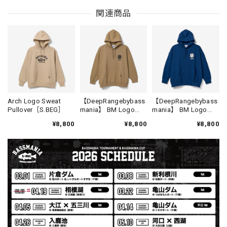
MIR届きました。発送まで迅速に対応して頂きありがとうご
関連商品
ざいました。
【Seamania】Uv Rush Cool Logo Zip Parka［BLK］［LIMITED］
ブラック L
2026/07/30
発送も早く着心地最高！！！！ セットアップで短パンも買
Arch Logo Sweat
【DeepRangebybass
【DeepRangebybass
Pullover［S.BEG］
mania】 BM Logo
mania】 BM Logo
えば良かった！！
Lose Pullover [SAND]
Lose Pullover [D.BLU]
¥8,800
¥8,800
¥8,800
Logo Sweat Zip Parka [ASH GRY]
アッシュグレー XXL
2026/07/30
夏の早朝 少し肌寒い時一枚羽織りたい時ちょうど良い。
秋 冬 春 中でも外でも、ちょっと良い。厚めの生地がし
っかりしていて、タウンユースでも、気分良く歩けます。