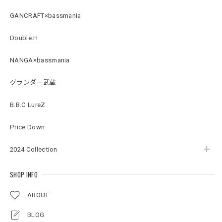
BMサークルロゴステッカー
GANCRAFT×bassmania
2026/07/17
Double.H
NANGA×bassmania
Original pattern Uv Rush 3way Pullover［BANDANA Black］［LIMITED］
バンダナブラック XXL
グランダー武蔵
2026/07/17
B.B.C LureZ
アーチロゴKidsプルオーバー
Price Down
杢グレー×ブラック 150
2026/07/11
2024 Collection
SHOP INFO
アーチロゴKidsTシャツ
サンドベージュ 140
ABOUT
2026/07/11
BLOG