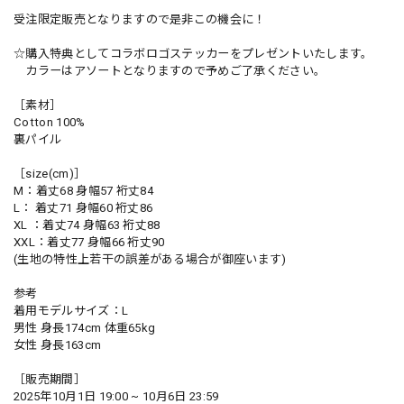
受注限定販売となりますので是非この機会に！
☆購入特典としてコラボロゴステッカーをプレゼントいたします。
カラーはアソートとなりますので予めご了承ください。
［素材］
Cotton 100%
裏パイル
［size(cm)］
M：着丈68 身幅57 裄丈84
L： 着丈71 身幅60 裄丈86
XL ：着丈74 身幅63 裄丈88
XXL：着丈77 身幅66 裄丈90
(生地の特性上若干の誤差がある場合が御座います)
参考
着用モデルサイズ：L
男性 身長174cm 体重65kg
女性 身長163cm
［販売期間］
2025年10月1日 19:00 ~ 10月6日 23:59