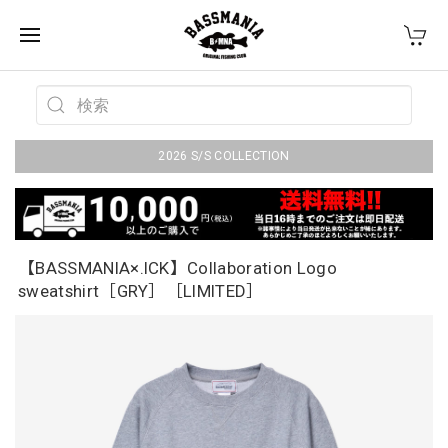
2026 S/S COLLECTION
【BASSMANIA×.ICK】Collaboration Logo
sweatshirt［GRY］［LIMITED］