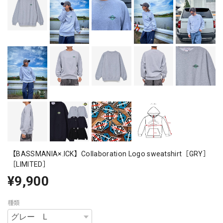
【BASSMANIA×.ICK】Collaboration Logo sweatshirt［GRY］
［LIMITED］
¥9,900
種類