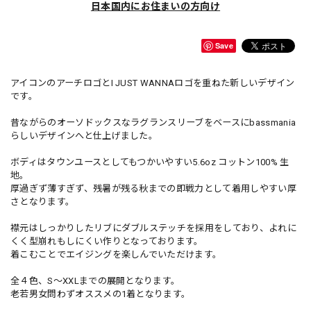
日本国内にお住まいの方向け
Save
アイコンのアーチロゴとI JUST WANNAロゴを重ねた新しいデザイン
です。
昔ながらのオーソドックスなラグランスリーブをベースにbassmania
らしいデザインへと仕上げました。
ボディはタウンユースとしてもつかいやすい5.6oz コットン100% 生
地。
厚過ぎず薄すぎず、残暑が残る秋までの即戦力として着用しやすい厚
さとなります。
襟元はしっかりしたリブにダブルステッチを採用をしており、よれに
くく型崩れもしにくい作りとなっております。
着こむことでエイジングを楽しんでいただけます。
全４色、S～XXLまでの展開となります。
老若男女問わずオススメの1着となります。