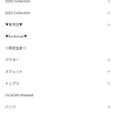
アーチロゴ ベビービブ
2026 Collection
ネイビー
2026/07/30
2025 Collection
この秋、車を新しくする予定で、車内のインテリアに飾る予
▼発売日▼
定です。 可愛いですよ。 生地もしっかりしていて良かった
です。
▼Re Arrival▼
☆限定生産☆
【Double.H】MIR jr
#1.Royal Albino / White
アウター
2026/07/24
はじめて利用しましたが、商品の梱包も問題なく大変迅速に
スウェット
発送していただけました！ また手書きで書かれたメッセー
ジが同封されており、気遣いの行き届いた対応だなと感じま
トップス
した。 次回も購入する際には利用したいと思っております。
後は購入したルアーで実釣するのみです！ ありがとうござい
UV＆DRY Material
ました。
パンツ