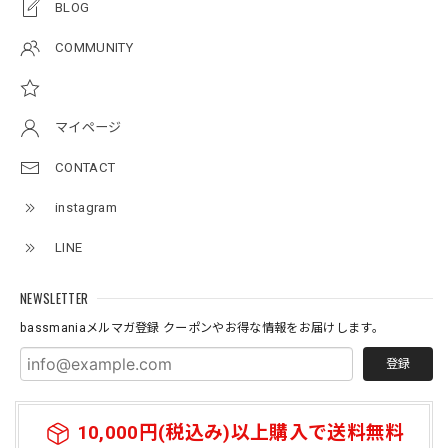
BLOG
杢グレー×ブラック 150
2026/07/11
COMMUNITY
アーチロゴKidsTシャツ
サンドベージュ 140
マイページ
2026/07/11
CONTACT
instagram
Original pattern Uv Rush 3way Pullover［BANDANA Black］［LIMITED］
バンダナブラック XXL
LINE
2026/07/11
NEWSLETTER
bassmaniaメルマガ登録 クーポンやお得な情報をお届けします。
登録
10,000円(税込み)以上購入で送料無料