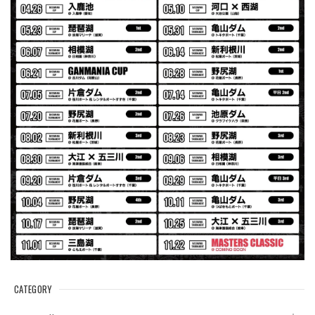
Logo Sweat Zip Parka [ASH GRY]
アッシュグレー XXL
2026/07/30
夏の早朝 少し肌寒い時一枚羽織りたい時ちょうど良い。
秋 冬 春 中でも外でも、ちょっと良い。厚めの生地がし
っかりしていて、タウンユースでも、気分良く歩けます。
Electric Motor Wire Code Jacket
2026/07/30
ネオプレーンの生地のしなやかな品で、何にでも使えるバス
マニアファンには、欠かせないアイテムですよ。ワイヤージ
ャケットは、もちろん 車内の、ロッドバーにマッチして、
気分も上がります。
CATEGORY