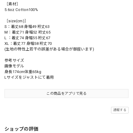
［素材］
5.6oz Cotton100%
［size(cm)］
S：着丈68 身幅49 裄丈63
M：着丈71 身幅52 裄丈65
L ：着丈74 身幅55 裄丈67
XL：着丈77 身幅58 裄丈70
(生地の特性上若干の誤差がある場合が御座います)
参考サイズ
画像モデル
身長174cm体重65kg
Lサイズをジャストにて着用
この商品をアプリで見る
通報する
ショップの評価