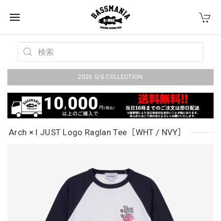
2026 S/S COLLECTION
Arch × I JUST Logo Raglan Tee［WHT / NVY］