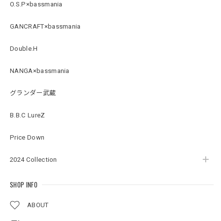
Arch Logo Dry TEE [BLK]
O.S.P×bassmania
ブラック XXXL
2026/07/21
GANCRAFT×bassmania
Double.H
Original Pattern UV Rush Leggings［Mix Design］ [LIMITED]
ミックスデザイン M
NANGA×bassmania
2026/07/18
グランダー武蔵
BMサークルロゴステッカー
B.B.C LureZ
2026/07/17
Price Down
2024 Collection
Original pattern Uv Rush 3way Pullover［BANDANA Black］［LIMITED］
バンダナブラック XXL
2026/07/17
SHOP INFO
ABOUT
アーチロゴKidsプルオーバー