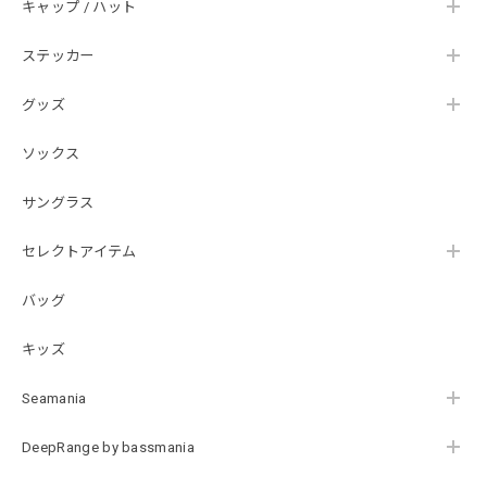
Hand Landing ヘヴィーウエイトTシャツ［WHT］
キャップ / ハット
ナチュラルホワイト XXXL
2026/07/21
ステッカー
グッズ
SKULL JAPAN Cotton TEE［WHT］
ホワイト XXXL
ソックス
2026/07/21
サングラス
【DeepRangebybassmania】Active Summer Cargo Pants［BLACK］
セレクトアイテム
ブラック XXL
2026/07/21
バッグ
キッズ
B logo Cotton TEE［WHT］
ホワイト XXXL
Seamania
2026/07/21
DeepRange by bassmania