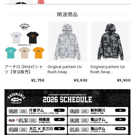
Drip Arch Logo Uv Dry Tee [BLACK]
関連商品
ブラック L
2026/08/03
【Double.H】MIR
Daeun / BlackSilver
2026/07/31
MIR届きました。発送まで迅速に対応して頂きありがとうご
アーチロゴKidsTシャ
Original pattern Uv
Original pattern Uv
ツ【受注販売】
Rush 3way
Rush 3way
ざいました。
Pullover［BANDANA
Pullover［BANDANA
¥2,750
¥9,900
¥9,900
White］［LIMITED］
Black］［LIMITED］
【Seamania】Uv Rush Cool Logo Zip Parka［BLK］［LIMITED］
ブラック L
2026/07/30
発送も早く着心地最高！！！！ セットアップで短パンも買
えば良かった！！