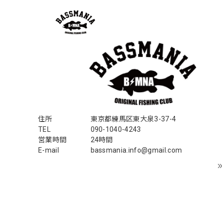
Electric Motor Wire Code Jacket
2026/07/30
ネオプレーンの生地のしなやかな品で、何にでも使える
ちろん 車内の、ロッドバーにマッチして、気分も上が
アーチロゴ ベビービブ
住所
東京都練馬区東大泉3-37-4
ネイビー
2026/07/30
TEL
090-1040-4243
営業時間
24時間
この秋、車を新しくする予定で、車内のインテリアに飾
E-mail
bassmania.info@gmail.com
【Double.H】MIR jr
#1.Royal Albino / White
2026/07/24