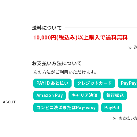
送料について
バスマニアファンには、欠かせないアイテムですよ。ワイヤージャケ
10,000円(税込み)以上購入で送料無料
ります。
送
お支払い方法について
次の方法がご利用いただけます。
PAY ID あと払い
クレジットカード
PayPay
る予定です。 可愛いですよ。 生地もしっかりしていて良かったです。
Amazon Pay
キャリア決済
銀行振込
ABOUT
コンビニ決済またはPay-easy
PayPal
お支払い