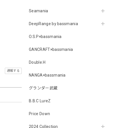
Seamania
DeepRange by bassmania
O.S.P×bassmania
GANCRAFT×bassmania
Double.H
通報する
NANGA×bassmania
グランダー武蔵
B.B.C LureZ
Price Down
2024 Collection