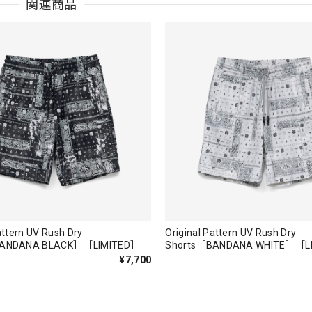
関連商品
うございました。
Parka［BLK］［LIMITED］
も買えば良かった！！
attern UV Rush Dry
Original Pattern UV Rush Dry
BANDANA BLACK］［LIMITED］
Shorts［BANDANA WHITE］［L
¥7,700
。秋 冬 春 中でも外でも、ちょっと良い。厚めの生地がしっかり