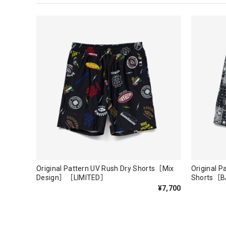
Daeun / BlackSilver
2026/07/31
MIR届きました。発送まで迅速に対応して頂きありがと
【Seamania】Uv Rush Cool Logo Zip 
ブラック L
2026/07/30
発送も早く着心地最高！！！！ セットアップで短パン
Logo Sweat Zip Parka [ASH GRY]
アッシュグレー XXL
Original Pattern UV Rush Dry Shorts［Mix
Original P
2026/07/30
Design］［LIMITED］
Shorts［
¥7,700
夏の早朝 少し肌寒い時一枚羽織りたい時ちょうど良い
て、タウンユースでも、気分良く歩けます。