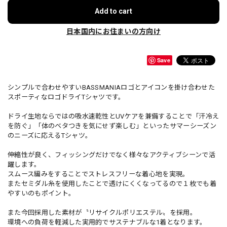
Add to cart
日本国内にお住まいの方向け
Save
シンプルで合わせやすいBASSMANIAロゴとアイコンを掛け合わせた
スポーティなロゴドライTシャツです。
ドライ生地ならではの吸水速乾性とUVケアを兼備することで「汗冷え
を防ぐ」「体のベタつきを気にせず楽しむ」といったサマーシーズン
のニーズに応えるTシャツ。
伸縮性が良く、フィッシングだけでなく様々なアクティブシーンで活
躍します。
スムース編みをすることでストレスフリーな着心地を実現。
またセミダル糸を使用したことで透けにくくなってるので１枚でも着
やすいのもポイント。
また今回採用した素材が〝リサイクルポリエステル〟を採用。
環境への負荷を軽減した実用的でサステナブルな1着となります。