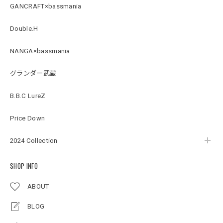
BMサークルロゴステッカー
GANCRAFT×bassmania
2026/07/17
Double.H
NANGA×bassmania
Original pattern Uv Rush 3way Pullover［BANDANA Black］［LIMITED］
バンダナブラック XXL
グランダー武蔵
2026/07/17
B.B.C LureZ
アーチロゴKidsプルオーバー
Price Down
杢グレー×ブラック 150
2026/07/11
2024 Collection
SHOP INFO
アーチロゴKidsTシャツ
サンドベージュ 140
ABOUT
2026/07/11
BLOG