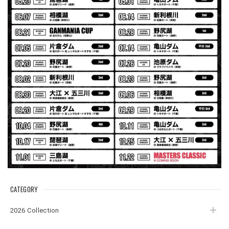
Electric Motor Wire Code Jacket
2026/07/30
ネオプレーンの生地のしなやかな品で、何にでも使えるバス
マニアファンには、欠かせないアイテムですよ。ワイヤージ
ャケットは、もちろん 車内の、ロッドバーにマッチして、
気分も上がります。
アーチロゴ ベビービブ
ネイビー
2026/07/30
この秋、車を新しくする予定で、車内のインテリアに飾る予
定です。 可愛いですよ。 生地もしっかりしていて良かった
です。
CATEGORY
2026 Collection
【Double.H】MIR jr