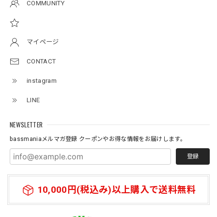
Original pattern Uv Rush 3way Pullover［BANDANA Black］［LIMITED］
COMMUNITY
バンダナブラック XXL
2026/07/11
マイページ
Logo Neoprene Multi Belt 2pcs
CONTACT
2026/07/09
instagram
ネオプレーン素材の、ロッドベルト、、、 柔らかく、伸び
LINE
があり大切な、ロッドを守りながら、しっかりと固定してま
とめられます。 エレキの電源ケーブルを、スマートに束ね
たり、魚探の振動子ケーブルや電源ケーブルなど、キレイに
NEWSLETTER
まとめたい時に大変役立つベルトです。バスマニアファンに
bassmaniaメルマガ登録 クーポンやお得な情報をお届けします。
は、 たまらないロゴがまた統一感を上げてくれる大切な、
アイテムになっています。何本あってもいいと思う商品にな
登録
っています。
10,000円(税込み)以上購入で送料無料