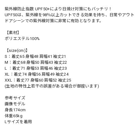
紫外線防止指数 UPF50+により日焼け対策にもバッチリ！
UPF50は、紫外線を98％以上カットできる効果を持ち、日常やアウト
ドアシーンでの紫外線対策に非常に有効となります。
【素材】
ポリエステル100%
【size(cm)】
S：着丈65 身幅48 肩幅41 袖丈21
M：着丈68 身幅50 肩幅43 袖丈22
L ：着丈71 身幅53 肩幅46 袖丈23
XL：着丈74 身幅56 肩幅49 袖丈24
XXL：着丈77 身幅60 肩幅52 袖丈25
(生地の特性上若干の誤差がある場合が御座います)
参考サイズ
画像モデル
身長174cm
体重65kg
Lサイズを着用