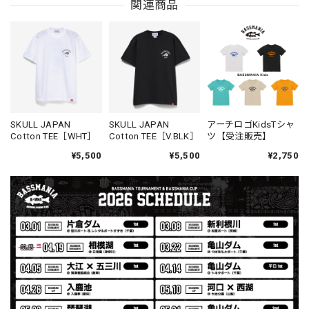
MIR届きました。発送まで迅速に対応して頂きありがとうご
関連商品
ざいました。
【Seamania】Uv Rush Cool Logo Zip Parka［BLK］［LIMITED］
ブラック L
2026/07/30
発送も早く着心地最高！！！！ セットアップで短パンも買
SKULL JAPAN
SKULL JAPAN
アーチロゴKidsTシャ
Cotton TEE［WHT］
Cotton TEE［V.BLK］
ツ【受注販売】
えば良かった！！
¥5,500
¥5,500
¥2,750
Logo Sweat Zip Parka [ASH GRY]
アッシュグレー XXL
2026/07/30
夏の早朝 少し肌寒い時一枚羽織りたい時ちょうど良い。
秋 冬 春 中でも外でも、ちょっと良い。厚めの生地がし
っかりしていて、タウンユースでも、気分良く歩けます。