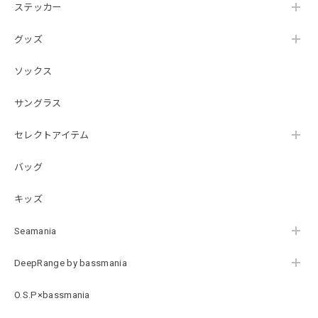
ステッカー
【DeepRangebybassmania】Active Summer Cargo Pants［BLACK］
ブラック XXL
2026/07/21
グッズ
ソックス
B logo Cotton TEE［WHT］
ホワイト XXXL
サングラス
2026/07/21
セレクトアイテム
バッグ
Arch Logo Dry TEE [BLK]
ブラック XXXL
2026/07/21
キッズ
Seamania
Original Pattern UV Rush Leggings［Mix Design］ [LIMITED]
ミックスデザイン M
DeepRange by bassmania
2026/07/18
O.S.P×bassmania