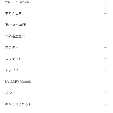
#1.Royal Albino / White
2025 Collection
2026/07/24
▼発売日▼
はじめて利用しましたが、商品の梱包も問題なく大変迅速に
発送していただけました！ また手書きで書かれたメッセー
▼Re Arrival▼
ジが同封されており、気遣いの行き届いた対応だなと感じま
した。 次回も購入する際には利用したいと思っております。
後は購入したルアーで実釣するのみです！ ありがとうござい
☆限定生産☆
ました。
アウター
スウェット
Hand Landing ヘヴィーウエイトTシャツ［WHT］
ナチュラルホワイト XXXL
2026/07/21
トップス
UV＆DRY Material
SKULL JAPAN Cotton TEE［WHT］
パンツ
ホワイト XXXL
2026/07/21
キャップ / ハット