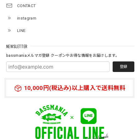
Logo Neoprene Multi Belt 2pcs
CONTACT
2026/07/09
instagram
ネオプレーン素材の、ロッドベルト、、、 柔らかく、伸び
LINE
があり大切な、ロッドを守りながら、しっかりと固定してま
とめられます。 エレキの電源ケーブルを、スマートに束ね
たり、魚探の振動子ケーブルや電源ケーブルなど、キレイに
NEWSLETTER
まとめたい時に大変役立つベルトです。バスマニアファンに
bassmaniaメルマガ登録 クーポンやお得な情報をお届けします。
は、 たまらないロゴがまた統一感を上げてくれる大切な、
アイテムになっています。何本あってもいいと思う商品にな
登録
っています。
10,000円(税込み)以上購入で送料無料