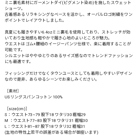
ミニ裏毛素材にガーメントダイ(ピグメント染め)を施したスウェット
ショーツ。
古着感あるリラキシングなベースを活かし、オーバルロゴ刺繍をワン
ポイントでレイアウトしました。
真夏にも履きやすい6.4ozミニ裏毛を使用しており、ストレッチが効
いており生地感も軽やかで履き心地のよいところが魅力。
ウエストはゴム+腰紐のイージーパンツ仕様で、楽に着用することが
可能です。
シルエットはややゆとりのあるサイズ感なのでトレンドファッション
にも最適です。
フィッシングだけでなくタウンユースとしても着用しやすいデザイン
なので是非、あらゆるシーンでお楽しみください。
［素材］
USリングスパンコットン 100%
［size(cm)］
S：ウエスト73~79 股下18 ワタリ30 裾幅29
M ：ウエスト77~83 股下18 ワタリ31 裾幅30
L：ウエスト81~87 股下18 ワタリ32 裾幅31
(生地の特性上若干の誤差がある場合が御座います)