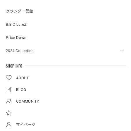
Original pattern Uv Rush 3way Pullover［BANDANA Black］［LIMITED］
バンダナブラック XXL
グランダー武蔵
2026/07/17
B.B.C LureZ
アーチロゴKidsプルオーバー
Price Down
杢グレー×ブラック 150
2026/07/11
2024 Collection
SHOP INFO
アーチロゴKidsTシャツ
サンドベージュ 140
ABOUT
2026/07/11
BLOG
Original pattern Uv Rush 3way Pullover［BANDANA Black］［LIMITED］
COMMUNITY
バンダナブラック XXL
2026/07/11
マイページ