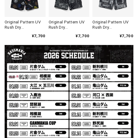
ブラック L
2026/07/30
発送も早く着心地最高！！！！ セットアップで短パンも買
Original Pattern UV
Original Pattern UV
Original Pattern UV
Rush Dry
Rush Dry
Rush Dry
えば良かった！！
Shorts［Mix
Shorts［Original
Shorts［BANDANA
¥7,700
¥7,700
¥7,700
Design］［LIMITED］
Design］［LIMITED］
BLACK］［LIMITED］
Logo Sweat Zip Parka [ASH GRY]
アッシュグレー XXL
2026/07/30
夏の早朝 少し肌寒い時一枚羽織りたい時ちょうど良い。
秋 冬 春 中でも外でも、ちょっと良い。厚めの生地がし
っかりしていて、タウンユースでも、気分良く歩けます。
Electric Motor Wire Code Jacket
2026/07/30
ネオプレーンの生地のしなやかな品で、何にでも使えるバス