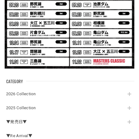
マニアファンには、欠かせないアイテムですよ。ワイヤージ
ャケットは、もちろん 車内の、ロッドバーにマッチして、
気分も上がります。
アーチロゴ ベビービブ
ネイビー
2026/07/30
この秋、車を新しくする予定で、車内のインテリアに飾る予
定です。 可愛いですよ。 生地もしっかりしていて良かった
です。
CATEGORY
2026 Collection
【Double.H】MIR jr
#1.Royal Albino / White
2025 Collection
2026/07/24
▼発売日▼
はじめて利用しましたが、商品の梱包も問題なく大変迅速に
発送していただけました！ また手書きで書かれたメッセー
▼Re Arrival▼
ジが同封されており、気遣いの行き届いた対応だなと感じま