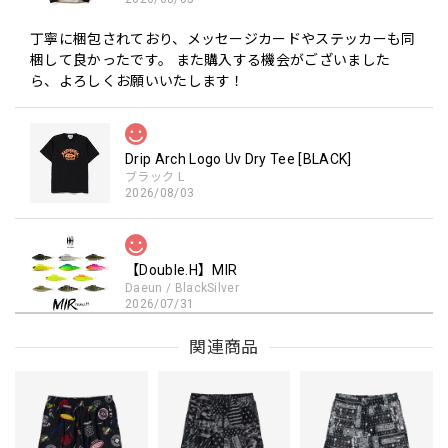
丁寧に梱包されており、メッセージカードやステッカーも同
梱して良かったです。 また購入する機会がございました
ら、よろしくお願いいたします！
Drip Arch Logo Uv Dry Tee [BLACK]
ブラック L
2026/08/03
【Double.H】MIR
Daeun / BlackSilver
2026/07/31
MIR届きました。発送まで迅速に対応して頂きありがとうご
関連商品
ざいました。
【Seamania】Uv Rush Cool Logo Zip Parka［BLK］［LIMITED］