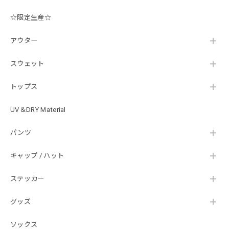
した。 次回も購入する際には利用したいと思っております。
後は購入したルアーで実釣するのみです！ ありがとうござい
☆限定生産☆
ました。
アウター
スウェット
Hand Landing ヘヴィーウエイトTシャツ［WHT］
ナチュラルホワイト XXXL
2026/07/21
トップス
UV＆DRY Material
SKULL JAPAN Cotton TEE［WHT］
パンツ
ホワイト XXXL
2026/07/21
キャップ / ハット
ステッカー
【DeepRangebybassmania】Active Summer Cargo Pants［BLACK］
ブラック XXL
2026/07/21
グッズ
ソックス