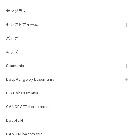
B logo Cotton TEE［WHT］
ホワイト XXXL
サングラス
2026/07/21
セレクトアイテム
バッグ
Arch Logo Dry TEE [BLK]
ブラック XXXL
2026/07/21
キッズ
Seamania
Original Pattern UV Rush Leggings［Mix Design］ [LIMITED]
ミックスデザイン M
DeepRange by bassmania
2026/07/18
O.S.P×bassmania
BMサークルロゴステッカー
GANCRAFT×bassmania
2026/07/17
Double.H
NANGA×bassmania