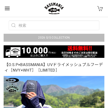
2026 S/S COLLECTION
【O.S.P×BASSMANIA】UVドライメッシュプルフーデ
ィ［NVY×WHT］［LIMITED］