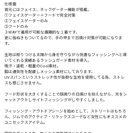
仕様面
首元にはフェイス、ネックゲーター機能が搭載。
①フェイスゲーター＋フードで完全対策
②フェイスゲーターのみ
③フードのみ
３WAYで着用が可能な画期的な１着です。
更に指ぬきもついてるので、手の甲まで日焼け対策が可能になりま
す。
生地は照りつける太陽から身を守りながら快適なフィッシングへと導
いてくれる実績あるラッシュガード素材を導入。
吸汗・速乾・軽量のCool素材。
脇は通気性を配慮しメッシュ素材にしております。
UVスパンというストレッチ性が抜群な生地を使用してる為、ストレ
スも感じさせません。
フード形状を大きくすることで顔周りの日焼けを抑えながら、光をシ
ャットアウトしサイトフィッシングがしやすくしました。
フィッシング・アウトドアシーンを始めとして、ストリートはもちろ
ん、ジムでのアクティブ・リラックスコーデなど女性にもオススメの
ユニセックスアイテム。