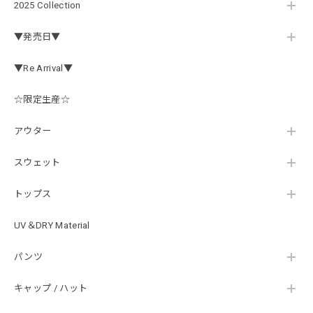
2025 Collection
この秋、車を新しくする予定で、車内のインテリアに飾る予
▼発売日▼
定です。 可愛いですよ。 生地もしっかりしていて良かった
です。
▼Re Arrival▼
☆限定生産☆
【Double.H】MIR jr
#1.Royal Albino / White
アウター
2026/07/24
はじめて利用しましたが、商品の梱包も問題なく大変迅速に
スウェット
発送していただけました！ また手書きで書かれたメッセー
ジが同封されており、気遣いの行き届いた対応だなと感じま
トップス
した。 次回も購入する際には利用したいと思っております。
後は購入したルアーで実釣するのみです！ ありがとうござい
UV＆DRY Material
ました。
パンツ
Hand Landing ヘヴィーウエイトTシャツ［WHT］
キャップ / ハット
ナチュラルホワイト XXXL
2026/07/21