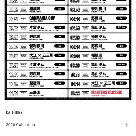
Logo Sweat Zip Parka [ASH GRY]
アッシュグレー XXL
2026/07/30
夏の早朝 少し肌寒い時一枚羽織りたい時ちょうど良い。
秋 冬 春 中でも外でも、ちょっと良い。厚めの生地がし
っかりしていて、タウンユースでも、気分良く歩けます。
Electric Motor Wire Code Jacket
2026/07/30
ネオプレーンの生地のしなやかな品で、何にでも使えるバス
マニアファンには、欠かせないアイテムですよ。ワイヤージ
ャケットは、もちろん 車内の、ロッドバーにマッチして、
気分も上がります。
CATEGORY
アーチロゴ ベビービブ
2026 Collection
ネイビー
2026/07/30