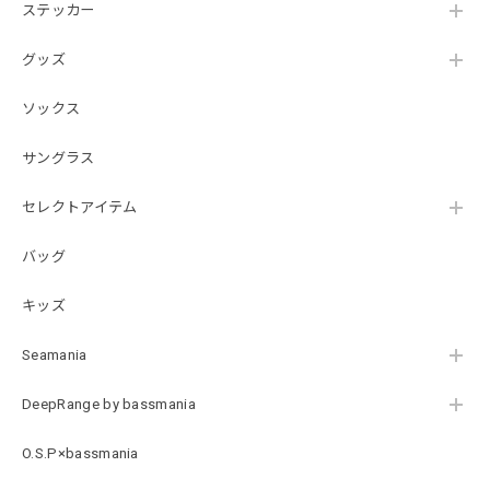
ステッカー
グッズ
SKULL JAPAN Cotton TEE［WHT］
ホワイト XXXL
ソックス
2026/07/21
サングラス
【DeepRangebybassmania】Active Summer Cargo Pants［BLACK］
セレクトアイテム
ブラック XXL
2026/07/21
バッグ
キッズ
B logo Cotton TEE［WHT］
ホワイト XXXL
Seamania
2026/07/21
DeepRange by bassmania
Arch Logo Dry TEE [BLK]
O.S.P×bassmania
ブラック XXXL
2026/07/21