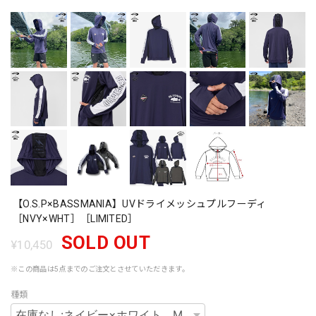
【O.S.P×BASSMANIA】UVドライメッシュプルフーディ
［NVY×WHT］［LIMITED］
SOLD OUT
¥10,450
※この商品は5点までのご注文とさせていただきます。
種類