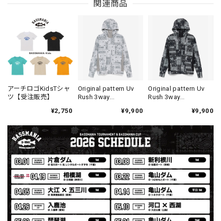
関連商品
ブラック L
2026/08/03
【Double.H】MIR
Daeun / BlackSilver
2026/07/31
MIR届きました。発送まで迅速に対応して頂きありがとうご
アーチロゴKidsTシャ
Original pattern Uv
Original pattern Uv
ツ【受注販売】
Rush 3way
Rush 3way
ざいました。
Pullover［BANDANA
Pullover［BANDANA
¥2,750
¥9,900
¥9,900
White］［LIMITED］
Black］［LIMITED］
【Seamania】Uv Rush Cool Logo Zip Parka［BLK］［LIMITED］
ブラック L
2026/07/30
発送も早く着心地最高！！！！ セットアップで短パンも買
えば良かった！！