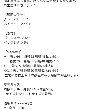
限定生産となる為、無くなり次第終了となります。
再生産はございません。
【展開カラー】
グレー×ブラック
ネイビー×ホワイト
【素材】
ポリエステル95％
ポリウレタン5％
【size(cm)】
M：着丈66 身幅52 肩幅45 袖丈60
L： 着丈70 身幅55 肩幅48 袖丈61.5
XL ：着丈72 身幅57 肩幅50 袖丈63
XXL：着丈75 身幅60 肩幅52 袖丈64.5
(生地の特性上若干の誤差がある場合が御座います)
参考サイズ
画像モデル 身長174㎝ 体重64㎏
Lサイズをジャストサイズで着用。
適応サイズ㎝(目安)
M : 身長 ~170