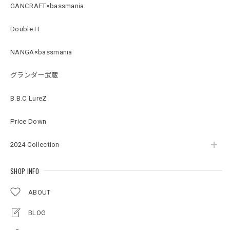
GANCRAFT×bassmania
Double.H
Original Pattern UV Rush Leggings［Mix Design］ [LIMITED]
ミックスデザイン M
NANGA×bassmania
2026/07/18
グランダー武蔵
BMサークルロゴステッカー
B.B.C LureZ
2026/07/17
Price Down
2024 Collection
Original pattern Uv Rush 3way Pullover［BANDANA Black］［LIMITED］
バンダナブラック XXL
2026/07/17
SHOP INFO
ABOUT
アーチロゴKidsプルオーバー
BLOG
杢グレー×ブラック 150
2026/07/11