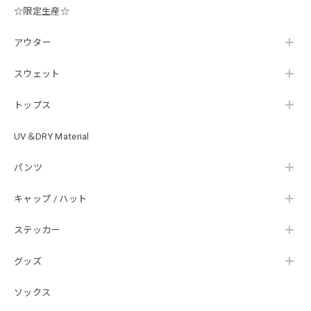
後は購入したルアーで実釣するのみです！ ありがとうござい
☆限定生産☆
ました。
アウター
スウェット
Hand Landing ヘヴィーウエイトTシャツ［WHT］
ナチュラルホワイト XXXL
2026/07/21
トップス
UV＆DRY Material
SKULL JAPAN Cotton TEE［WHT］
パンツ
ホワイト XXXL
2026/07/21
キャップ / ハット
ステッカー
【DeepRangebybassmania】Active Summer Cargo Pants［BLACK］
ブラック XXL
2026/07/21
グッズ
ソックス
B logo Cotton TEE［WHT］