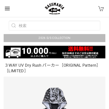
2026 S/S COLLECTION
３WAY UV Dry Rush パーカー［ORIGINAL Pattern］
［LIMITED］