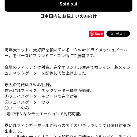
Sold out
日本国内にお住まいの方向け
Save
毎年大ヒット、大好評を頂いている〝３WAYドライメッシュパーカ
ー〟をベースにブランドアイコン柄にて展開です。
真夏のフィッシング対策。完全オリジナル生産で袖ライン、脇メッシ
ュ、ネックゲーターを配色にて仕上げました。
最大の特徴は３WAY仕様。
首元にはフェイス、ネックゲーター機能が搭載。
①フェイスゲーター＋フードで完全対策
②フェイスゲーターのみ
③フードのみ
1着で様々なシチュエーションで対応可能。
裾にはフィンガーホールがあるので手の甲ギリギリまで日焼け対策が
出来ます。