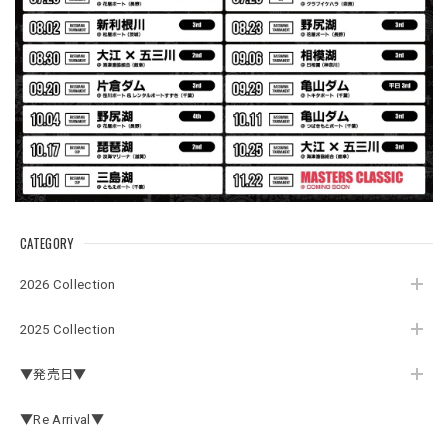
ャケットは、もちろん 車内の、ロッドバーにマッチして、
気分も上がります。
アーチロゴ ベビービブ
ネイビー
2026/07/30
この秋、車を新しくする予定で、車内のインテリアに飾る予
定です。 可愛いですよ。 生地もしっかりしていて良かった
です。
CATEGORY
2026 Collection
【Double.H】MIR jr
#1.Royal Albino / White
2025 Collection
2026/07/24
▼発売日▼
はじめて利用しましたが、商品の梱包も問題なく大変迅速に
発送していただけました！ また手書きで書かれたメッセー
▼Re Arrival▼
ジが同封されており、気遣いの行き届いた対応だなと感じま
した。 次回も購入する際には利用したいと思っております。