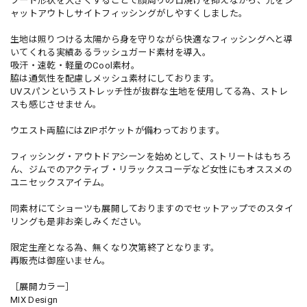
フード形状を大きくすることで顔周りの日焼けを抑えながら、光をシ
ャットアウトしサイトフィッシングがしやすくしました。
生地は照りつける太陽から身を守りながら快適なフィッシングへと導
いてくれる実績あるラッシュガード素材を導入。
吸汗・速乾・軽量のCool素材。
脇は通気性を配慮しメッシュ素材にしております。
UVスパンというストレッチ性が抜群な生地を使用してる為、ストレ
スも感じさせません。
ウエスト両脇にはZIPポケットが備わっております。
フィッシング・アウトドアシーンを始めとして、ストリートはもちろ
ん、ジムでのアクティブ・リラックスコーデなど女性にもオススメの
ユニセックスアイテム。
同素材にてショーツも展開しておりますのでセットアップでのスタイ
リングも是非お楽しみください。
限定生産となる為、無くなり次第終了となります。
再販売は御座いません。
［展開カラー］
MIX Design