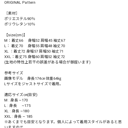
ORIGINAL Pattern
［素材］
ポリエステル90％
ポリウレタン10％
【size(cm)】
M：着丈66 身幅52 肩幅45 袖丈67
L： 着丈70 身幅55 肩幅48 袖丈70
XL ：着丈72 身幅57 肩幅50 袖丈71
XXL：着丈75 身幅60 肩幅52 袖丈72
(生地の特性上若干の誤差がある場合が御座います)
参考サイズ
画像モデル 身長174㎝ 体重64㎏
Lサイズをジャストサイズで着用。
適応サイズ㎝(目安)
M : 身長 ~170
L : 身長 ~175
XL : 身長 ~180
XXL : 身長 ~ 185
※あくまでも目安となります。個人によって着用スタイルがあると思
いますので