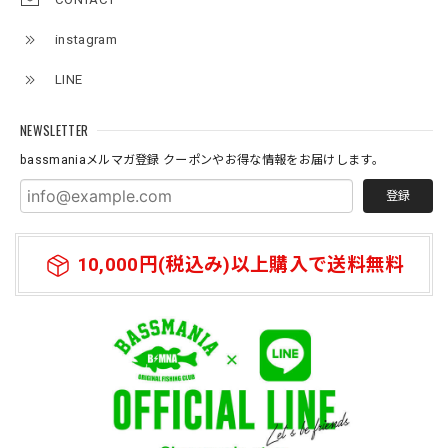
2026/07/09
instagram
ネオプレーン素材の、ロッドベルト、、、 柔らかく、伸び
LINE
があり大切な、ロッドを守りながら、しっかりと固定してま
とめられます。 エレキの電源ケーブルを、スマートに束ね
たり、魚探の振動子ケーブルや電源ケーブルなど、キレイに
NEWSLETTER
まとめたい時に大変役立つベルトです。バスマニアファンに
bassmaniaメルマガ登録 クーポンやお得な情報をお届けします。
は、 たまらないロゴがまた統一感を上げてくれる大切な、
アイテムになっています。何本あってもいいと思う商品にな
登録
っています。
10,000円(税込み)以上購入で送料無料