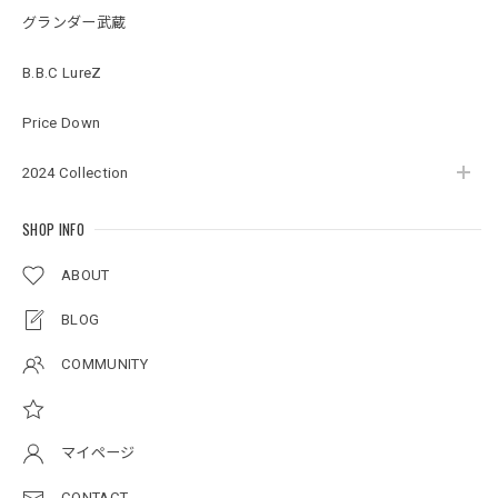
バンダナブラック XXL
グランダー武蔵
2026/07/17
B.B.C LureZ
アーチロゴKidsプルオーバー
Price Down
杢グレー×ブラック 150
2026/07/11
2024 Collection
SHOP INFO
アーチロゴKidsTシャツ
サンドベージュ 140
ABOUT
2026/07/11
BLOG
Original pattern Uv Rush 3way Pullover［BANDANA Black］［LIMITED］
COMMUNITY
バンダナブラック XXL
2026/07/11
マイページ
Logo Neoprene Multi Belt 2pcs
CONTACT