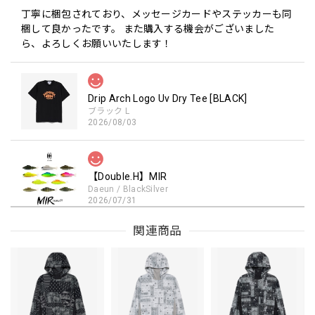
丁寧に梱包されており、メッセージカードやステッカーも同
梱して良かったです。 また購入する機会がございました
ら、よろしくお願いいたします！
Drip Arch Logo Uv Dry Tee [BLACK]
ブラック L
2026/08/03
【Double.H】MIR
Daeun / BlackSilver
2026/07/31
MIR届きました。発送まで迅速に対応して頂きありがとうご
関連商品
ざいました。
【Seamania】Uv Rush Cool Logo Zip Parka［BLK］［LIMITED］
ブラック L