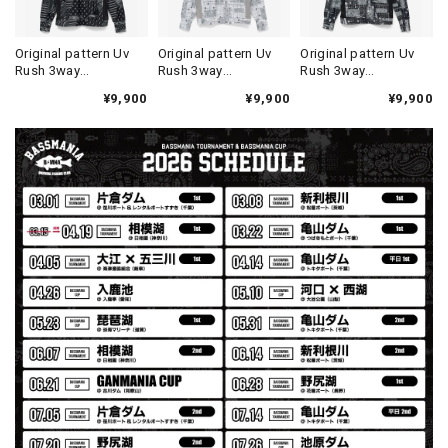
2026/07/30
発送も早く着心地最高！！！！ セットアップで短パンも買
Original pattern Uv
Original pattern Uv
Original pattern Uv
Rush 3way
Rush 3way
Rush 3way
えば良かった！！
Pullover［ORIGINAL
Pullover［BANDANA
Pullover［BANDANA
¥9,900
¥9,900
¥9,900
Design］［LIMITED］
White］［LIMITED］
Black］［LIMITED］
Logo Sweat Zip Parka [ASH GRY]
アッシュグレー XXL
2026/07/30
夏の早朝 少し肌寒い時一枚羽織りたい時ちょうど良い。
秋 冬 春 中でも外でも、ちょっと良い。厚めの生地がし
っかりしていて、タウンユースでも、気分良く歩けます。
Electric Motor Wire Code Jacket
2026/07/30
ネオプレーンの生地のしなやかな品で、何にでも使えるバス
マニアファンには、欠かせないアイテムですよ。ワイヤージ