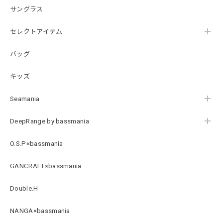
ホワイト XXXL
サングラス
2026/07/21
セレクトアイテム
バッグ
Arch Logo Dry TEE [BLK]
ブラック XXXL
2026/07/21
キッズ
Seamania
Original Pattern UV Rush Leggings［Mix Design］ [LIMITED]
ミックスデザイン M
DeepRange by bassmania
2026/07/18
O.S.P×bassmania
BMサークルロゴステッカー
GANCRAFT×bassmania
2026/07/17
Double.H
NANGA×bassmania
Original pattern Uv Rush 3way Pullover［BANDANA Black］［LIMITED］