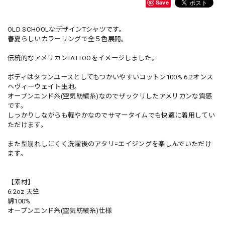
Save
OLD SCHOOLなデザインTシャツです。
春夏らしいカラーリングで全５色展開。
伝統的なアメリカンTATTOOをイメージしました。
ボディはタウンユースとしてもつかいやすいコットン100% 6.2オンス
ヘヴィーウェイト生地。
オープンエンド糸(空気紡績糸)なのでザックリしたアメリカンな質感
です。
しっかりしながらも軽やかなのでサマータイムでも快適に着用してい
ただけます。
また型崩れしにくく洗濯後のアタリ=エイジングを楽しんでいただけ
ます。
【素材】
6.2oz 天竺
綿100%
オープンエンド糸(空気紡績糸)仕様