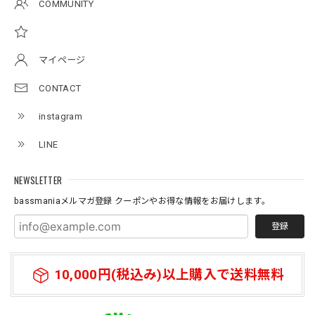
Original pattern Uv Rush 3way Pullover［BANDANA Black］［LIMITED］
COMMUNITY
バンダナブラック XXL
2026/07/11
マイページ
Logo Neoprene Multi Belt 2pcs
CONTACT
2026/07/09
instagram
ネオプレーン素材の、ロッドベルト、、、 柔らかく、伸び
LINE
があり大切な、ロッドを守りながら、しっかりと固定してま
とめられます。 エレキの電源ケーブルを、スマートに束ね
たり、魚探の振動子ケーブルや電源ケーブルなど、キレイに
NEWSLETTER
まとめたい時に大変役立つベルトです。バスマニアファンに
bassmaniaメルマガ登録 クーポンやお得な情報をお届けします。
は、 たまらないロゴがまた統一感を上げてくれる大切な、
アイテムになっています。何本あってもいいと思う商品にな
登録
っています。
10,000円(税込み)以上購入で送料無料