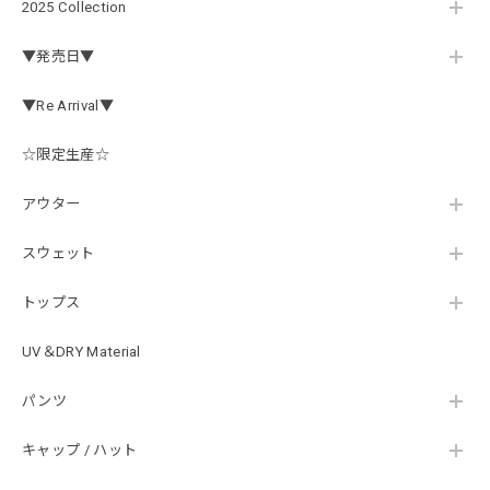
2025 Collection
2026/07/24
▼発売日▼
はじめて利用しましたが、商品の梱包も問題なく大変迅速に
発送していただけました！ また手書きで書かれたメッセー
▼Re Arrival▼
ジが同封されており、気遣いの行き届いた対応だなと感じま
した。 次回も購入する際には利用したいと思っております。
後は購入したルアーで実釣するのみです！ ありがとうござい
☆限定生産☆
ました。
アウター
スウェット
Hand Landing ヘヴィーウエイトTシャツ［WHT］
ナチュラルホワイト XXXL
2026/07/21
トップス
UV＆DRY Material
SKULL JAPAN Cotton TEE［WHT］
パンツ
ホワイト XXXL
2026/07/21
キャップ / ハット