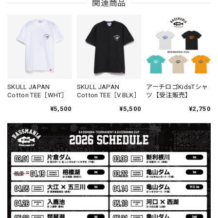
MIR届きました。発送まで迅速に対応して頂きありがとうご
関連商品
ざいました。
【Seamania】Uv Rush Cool Logo Zip Parka［BLK］［LIMITED］
ブラック L
2026/07/30
発送も早く着心地最高！！！！ セットアップで短パンも買
SKULL JAPAN
SKULL JAPAN
アーチロゴKidsTシャ
Cotton TEE［WHT］
Cotton TEE［V.BLK］
ツ【受注販売】
えば良かった！！
¥5,500
¥5,500
¥2,750
Logo Sweat Zip Parka [ASH GRY]
アッシュグレー XXL
2026/07/30
夏の早朝 少し肌寒い時一枚羽織りたい時ちょうど良い。
秋 冬 春 中でも外でも、ちょっと良い。厚めの生地がし
っかりしていて、タウンユースでも、気分良く歩けます。