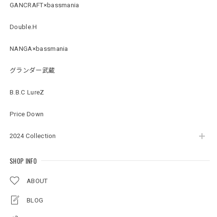
BMサークルロゴステッカー
GANCRAFT×bassmania
2026/07/17
Double.H
NANGA×bassmania
Original pattern Uv Rush 3way Pullover［BANDANA Black］［LIMITED］
バンダナブラック XXL
グランダー武蔵
2026/07/17
B.B.C LureZ
アーチロゴKidsプルオーバー
Price Down
杢グレー×ブラック 150
2026/07/11
2024 Collection
SHOP INFO
アーチロゴKidsTシャツ
サンドベージュ 140
ABOUT
2026/07/11
BLOG