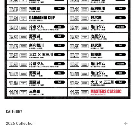
Electric Motor Wire Code Jacket
2026/07/30
ネオプレーンの生地のしなやかな品で、何にでも使えるバス
マニアファンには、欠かせないアイテムですよ。ワイヤージ
ャケットは、もちろん 車内の、ロッドバーにマッチして、
気分も上がります。
アーチロゴ ベビービブ
ネイビー
2026/07/30
この秋、車を新しくする予定で、車内のインテリアに飾る予
定です。 可愛いですよ。 生地もしっかりしていて良かった
です。
CATEGORY
2026 Collection
【Double.H】MIR jr
#1.Royal Albino / White