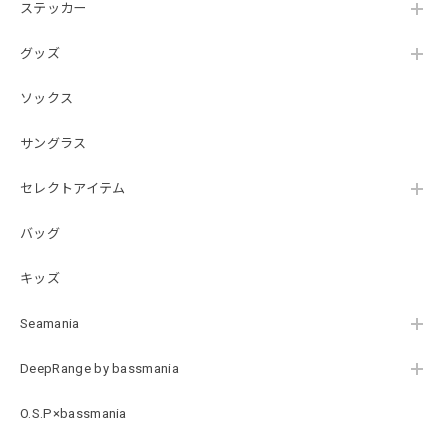
ステッカー
【DeepRangebybassmania】Active Summer Cargo Pants［BLACK］
ブラック XXL
2026/07/21
グッズ
ソックス
B logo Cotton TEE［WHT］
ホワイト XXXL
サングラス
2026/07/21
セレクトアイテム
バッグ
Arch Logo Dry TEE [BLK]
ブラック XXXL
2026/07/21
キッズ
Seamania
Original Pattern UV Rush Leggings［Mix Design］ [LIMITED]
ミックスデザイン M
DeepRange by bassmania
2026/07/18
O.S.P×bassmania