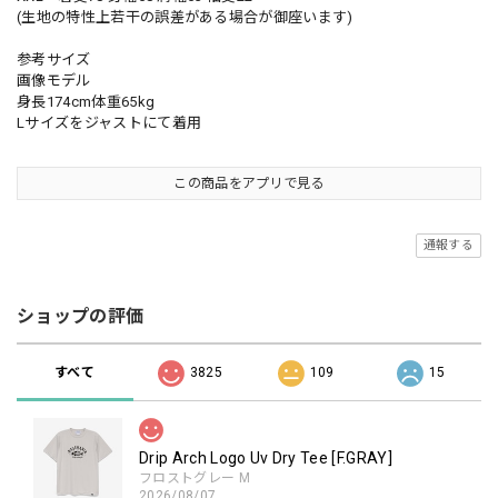
(生地の特性上若干の誤差がある場合が御座います)
参考サイズ
画像モデル
身長174cm体重65kg
Lサイズをジャストにて着用
この商品をアプリで見る
通報する
ショップの評価
すべて
3825
109
15
Drip Arch Logo Uv Dry Tee [F.GRAY]
フロストグレー M
2026/08/07