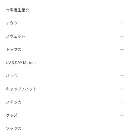
☆限定生産☆
【Double.H】MIR jr
#1.Royal Albino / White
アウター
2026/07/24
はじめて利用しましたが、商品の梱包も問題なく大変迅速に
スウェット
発送していただけました！ また手書きで書かれたメッセー
ジが同封されており、気遣いの行き届いた対応だなと感じま
トップス
した。 次回も購入する際には利用したいと思っております。
後は購入したルアーで実釣するのみです！ ありがとうござい
UV＆DRY Material
ました。
パンツ
Hand Landing ヘヴィーウエイトTシャツ［WHT］
キャップ / ハット
ナチュラルホワイト XXXL
2026/07/21
ステッカー
グッズ
SKULL JAPAN Cotton TEE［WHT］
ホワイト XXXL
ソックス