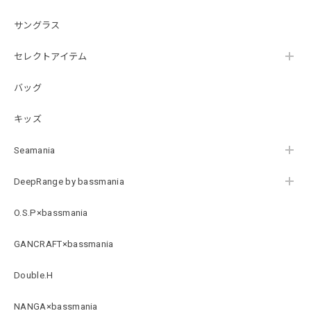
2026/07/21
サングラス
【DeepRangebybassmania】Active Summer Cargo Pants［BLACK］
セレクトアイテム
ブラック XXL
2026/07/21
バッグ
キッズ
B logo Cotton TEE［WHT］
ホワイト XXXL
Seamania
2026/07/21
DeepRange by bassmania
Arch Logo Dry TEE [BLK]
O.S.P×bassmania
ブラック XXXL
2026/07/21
GANCRAFT×bassmania
Double.H
Original Pattern UV Rush Leggings［Mix Design］ [LIMITED]
ミックスデザイン M
NANGA×bassmania
2026/07/18