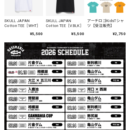
Daeun / BlackSilver
2026/07/31
MIR届きました。発送まで迅速に対応して頂きありがとうご
SKULL JAPAN
SKULL JAPAN
アーチロゴKidsTシャ
Cotton TEE［WHT］
Cotton TEE［V.BLK］
ツ【受注販売】
ざいました。
¥5,500
¥5,500
¥2,750
【Seamania】Uv Rush Cool Logo Zip Parka［BLK］［LIMITED］
ブラック L
2026/07/30
発送も早く着心地最高！！！！ セットアップで短パンも買
えば良かった！！
Logo Sweat Zip Parka [ASH GRY]
アッシュグレー XXL
2026/07/30
夏の早朝 少し肌寒い時一枚羽織りたい時ちょうど良い。
秋 冬 春 中でも外でも、ちょっと良い。厚めの生地がし