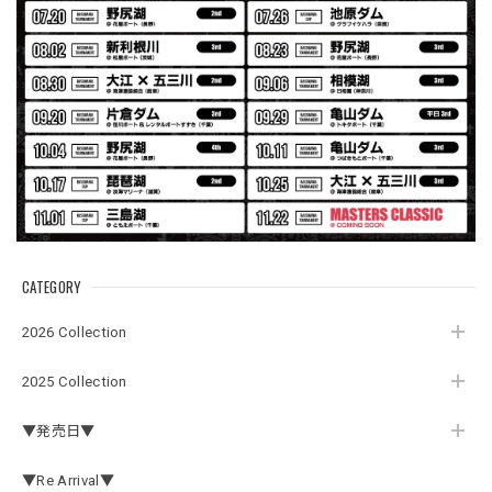
っかりしていて、タウンユースでも、気分良く歩けます。
Electric Motor Wire Code Jacket
2026/07/30
ネオプレーンの生地のしなやかな品で、何にでも使えるバス
マニアファンには、欠かせないアイテムですよ。ワイヤージ
ャケットは、もちろん 車内の、ロッドバーにマッチして、
気分も上がります。
CATEGORY
アーチロゴ ベビービブ
2026 Collection
ネイビー
2026/07/30
2025 Collection
この秋、車を新しくする予定で、車内のインテリアに飾る予
▼発売日▼
定です。 可愛いですよ。 生地もしっかりしていて良かった
です。
▼Re Arrival▼