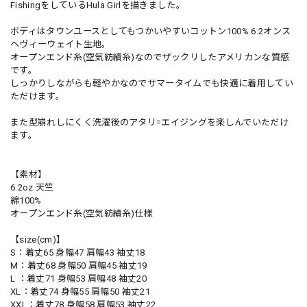
FishingをしているHula Girlを描きました。
ボディはタウンユースとしてもつかいやすいコットン100% 6.2オンス
ヘヴィーウェイト生地。
オープンエンド糸(空気紡績糸)なのでザックリしたアメリカンな質感
です。
しっかりしながらも軽やかなのでサマータイムでも快適に着用してい
ただけます。
また型崩れしにくく洗濯後のアタリ=エイジングを楽しんでいただけ
ます。
【素材】
6.2oz 天竺
綿100%
オープンエンド糸(空気紡績糸)仕様
【size(cm)】
S：着丈65 身幅47 肩幅43 袖丈18
M：着丈68 身幅50 肩幅45 袖丈19
L ：着丈71 身幅53 肩幅48 袖丈20
XL：着丈74 身幅55 肩幅50 袖丈21
XXL：着丈78 身幅58 肩幅53 袖丈22