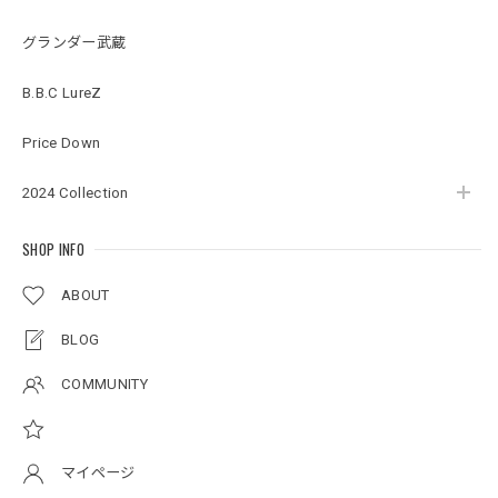
グランダー武蔵
BMサークルロゴステッカー
B.B.C LureZ
2026/07/17
Price Down
2024 Collection
Original pattern Uv Rush 3way Pullover［BANDANA Black］［LIMITED］
バンダナブラック XXL
2026/07/17
SHOP INFO
ABOUT
アーチロゴKidsプルオーバー
BLOG
杢グレー×ブラック 150
2026/07/11
COMMUNITY
アーチロゴKidsTシャツ
サンドベージュ 140
マイページ
2026/07/11