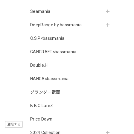
Seamania
DeepRange by bassmania
O.S.P×bassmania
GANCRAFT×bassmania
Double.H
NANGA×bassmania
グランダー武蔵
B.B.C LureZ
Price Down
通報する
2024 Collection