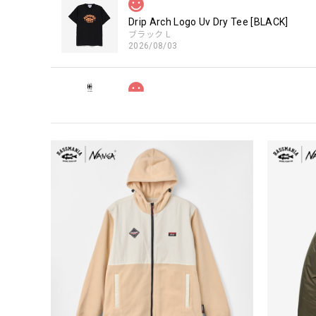
Drip Arch Logo Uv Dry Tee [BLACK]
ブラック L
2026/08/03
【Double.H】MIR
Daeun / BlackSilver
2026/07/31
MIR届きました。発送まで迅速に対応して頂きありがと
【Seamania】Uv Rush Cool Logo Zip 
ブラック L
2026/07/30
発送も早く着心地最高！！！！ セットアップで短パン