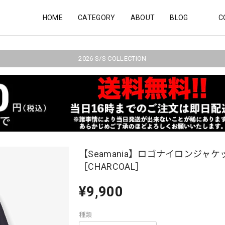
HOME
CATEGORY
ABOUT
BLOG
C
2026 S/S COLLECTION
【Seamania】ロゴナイロンジャケ
［CHARCOAL］
¥9,900
種類