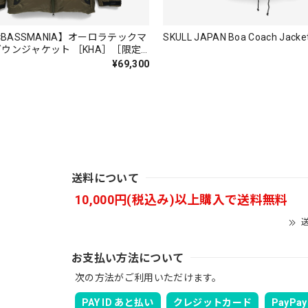
×BASSMANIA】オーロラテックマ
SKULL JAPAN Boa Coach Jac
ウンジャケット ［KHA］［限定
¥69,300
。秋 冬 春 中でも外でも、ちょっと良い。厚めの生地がしっかり
送料について
バスマニアファンには、欠かせないアイテムですよ。ワイヤージャケ
10,000円(税込み)以上購入で送料無料
ります。
送
お支払い方法について
次の方法がご利用いただけます。
PAY ID あと払い
クレジットカード
PayPay