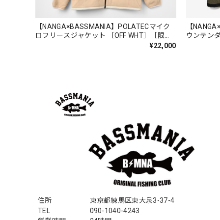
Logo Sweat Zip Parka [ASH GRY]
アッシュグレー XXL
【NANGA×BASSMANIA】POLATECマイク
【NANGA
2026/07/30
ロフリースジャケット ［OFF WHT］［限定
ウンテンダ
生産］
生産］
¥22,000
夏の早朝 少し肌寒い時一枚羽織りたい時ちょうど良い
て、タウンユースでも、気分良く歩けます。
Electric Motor Wire Code Jacket
2026/07/30
ネオプレーンの生地のしなやかな品で、何にでも使える
ちろん 車内の、ロッドバーにマッチして、気分も上が
アーチロゴ ベビービブ
住所
東京都練馬区東大泉3-37-4
ネイビー
2026/07/30
TEL
090-1040-4243