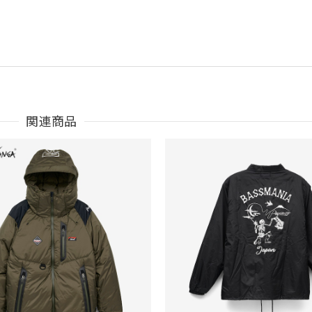
関連商品
うございました。
Parka［BLK］［LIMITED］
も買えば良かった！！