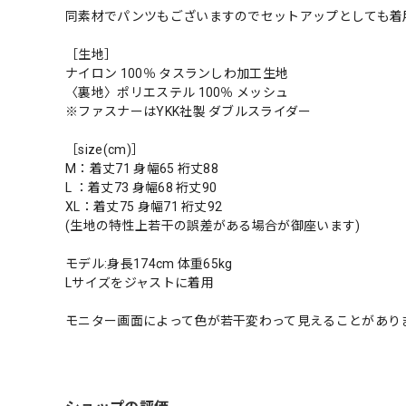
同素材でパンツもございますのでセットアップとしても着
［生地］
ナイロン 100％ タスランしわ加工生地
〈裏地〉ポリエステル 100％ メッシュ
※ファスナーはYKK社製 ダブルスライダー
［size(cm)］
M：着丈71 身幅65 裄丈88
L ：着丈73 身幅68 裄丈90
XL：着丈75 身幅71 裄丈92
(生地の特性上若干の誤差がある場合が御座います)
モデル:身長174cm 体重65kg
Lサイズをジャストに着用
モニター画面によって色が若干変わって見えることがあり