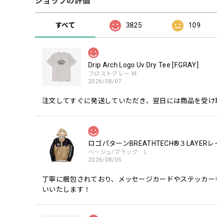
ショップの評価
すべて
3825
109
Drip Arch Logo Uv Dry Tee [F.GRAY]
フロストグレー M
2026/08/07
注文してすぐに発送していただき、翌日には商品を受け
ロゴパターンBREATHTECH®３LAYER
ベージュ/ブラック L
2026/08/05
丁寧に梱包されており、メッセージカードやステッカー
いいたします！