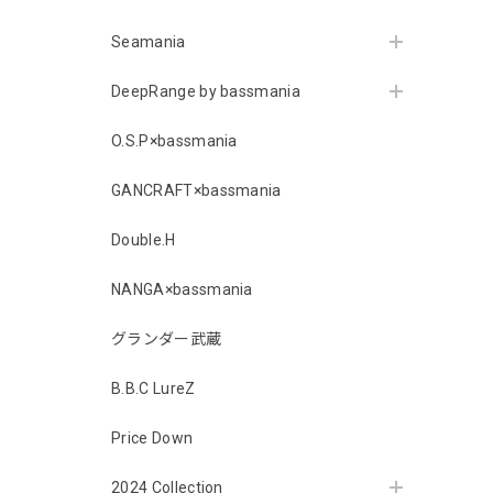
Seamania
DeepRange by bassmania
O.S.P×bassmania
GANCRAFT×bassmania
Double.H
NANGA×bassmania
グランダー武蔵
B.B.C LureZ
Price Down
2024 Collection